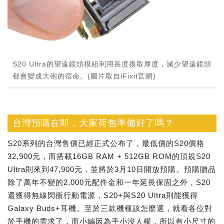
S20 Ultra的望遠鏡頭模組利用長度換取厚度，減少望遠鏡頭
都會變成大砲的宿命。(圖片取自iFixit官網)
台灣預購在即，大家荷包準備好了嗎？
S20系列的台灣售價已經正式公布了，最低價的S20價格
32,900元，而搭載16GB RAM + 512GB ROM的頂規S20
Ultra則來到47,900元，並將於3月10日開放預購。預購贈品
除了萬年不變的2,000元配件金和一年延長保固之外，S20
還獲得無線閃衝行動電源，S20+與S20 Ultra則能獲得
Galaxy Buds+耳機。至於三款機種該怎麼選，就看各位對
於手機的需求了，而小編因為手小沒人權，所以有小尺寸的