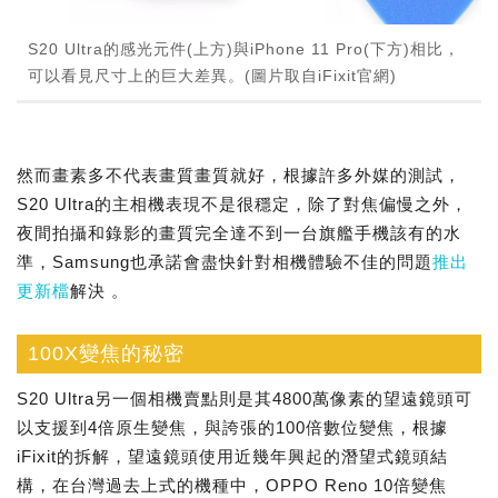
S20 Ultra的感光元件(上方)與iPhone 11 Pro(下方)相比，
可以看見尺寸上的巨大差異。(圖片取自iFixit官網)
然而畫素多不代表畫質畫質就好，根據許多外媒的測試，
S20 Ultra的主相機表現不是很穩定，除了對焦偏慢之外，
夜間拍攝和錄影的畫質完全達不到一台旗艦手機該有的水
準，Samsung也承諾會盡快針對相機體驗不佳的問題
推出
更新檔
解決 。
100X變焦的秘密
S20 Ultra另一個相機賣點則是其4800萬像素的望遠鏡頭可
以支援到4倍原生變焦，與誇張的100倍數位變焦，根據
iFixit的拆解，望遠鏡頭使用近幾年興起的潛望式鏡頭結
構，在台灣過去上式的機種中，OPPO Reno 10倍變焦