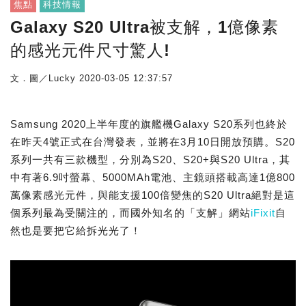
焦點
科技情報
Galaxy S20 Ultra被支解，1億像素
的感光元件尺寸驚人!
文．圖／Lucky
2020-03-05 12:37:57
Samsung 2020上半年度的旗艦機Galaxy S20系列也終於
在昨天4號正式在台灣發表，並將在3月10日開放預購。S20
系列一共有三款機型，分別為S20、S20+與S20 Ultra，其
中有著6.9吋螢幕、5000MAh電池、主鏡頭搭載高達1億800
萬像素感光元件，與能支援100倍變焦的S20 Ultra絕對是這
個系列最為受關注的，而國外知名的「支解」網站
iFixit
自
然也是要把它給拆光光了！