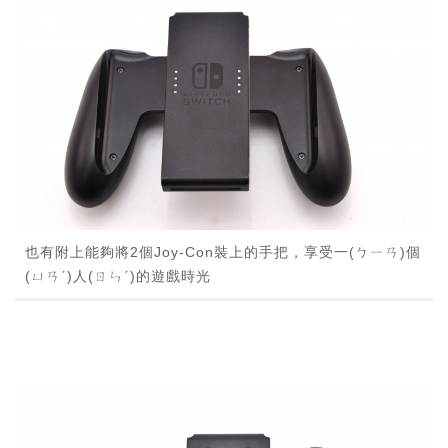
也有附上能夠將2個Joy-Con裝上的手把，享受一(ㄅㄧㄢ)個
(ㄩㄢˊ)人(ㄖㄣˊ)的遊戲時光