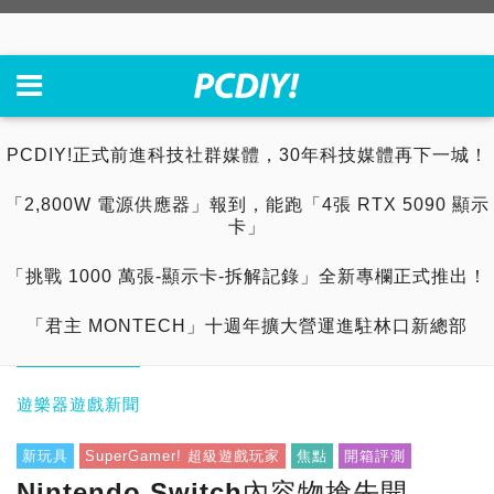
PCDIY!正式前進科技社群媒體，30年科技媒體再下一城！
「2,800W 電源供應器」報到，能跑「4張 RTX 5090 顯示
卡」
「挑戰 1000 萬張-顯示卡-拆解記錄」全新專欄正式推出！
「君主 MONTECH」十週年擴大營運進駐林口新總部
遊樂器遊戲新聞
新玩具
SuperGamer! 超級遊戲玩家
焦點
開箱評測
Nintendo Switch內容物搶先開