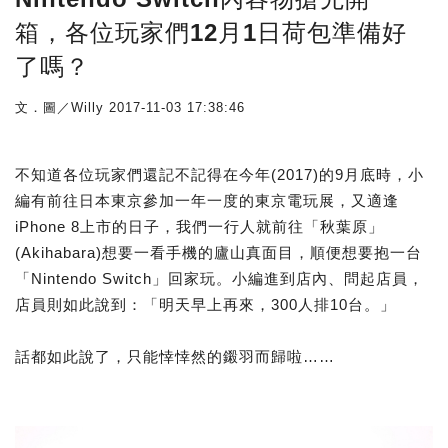
箱，各位玩家們12月1日荷包準備好
了嗎？
文．圖／Willy
2017-11-03 17:38:46
不知道各位玩家們還記不記得在今年(2017)的9月底時，小
編有前往日本東京參加一年一度的東京電玩展，又適逢
iPhone 8上市的日子，我們一行人就前往「秋葉原」
(Akihabara)想要一看手機的廬山真面目，順便想要抱一台
「Nintendo Switch」回家玩。小編進到店內、問起店員，
店員則如此說到：「明天早上再來，300人排10台。」
話都如此說了，只能悻悻然的鎩羽而歸啦……