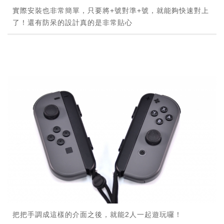
實際安裝也非常簡單，只要將+號對準+號，就能夠快速對上
了！還有防呆的設計真的是非常貼心
把把手調成這樣的介面之後，就能2人一起遊玩囉！