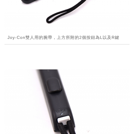
Joy-Con雙人用的腕帶，上方所附的2個按鈕為L以及R鍵