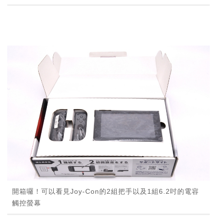
開箱囉！可以看見Joy-Con的2組把手以及1組6.2吋的電容
觸控螢幕