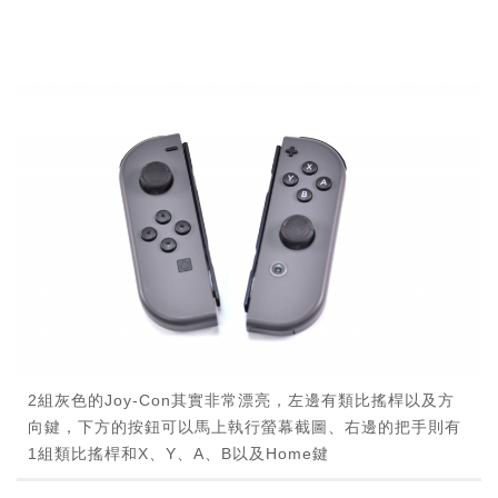
2組灰色的Joy-Con其實非常漂亮，左邊有類比搖桿以及方
向鍵，下方的按鈕可以馬上執行螢幕截圖、右邊的把手則有
1組類比搖桿和X、Y、A、B以及Home鍵