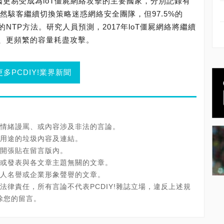
和美國更易受成為loT僵屍網絡攻擊的主要國家，分別記錄有
網絡。雖然駭客繼續切換策略迷惑網絡安全團隊，但97.5%的
的NTP方法。研究人員預測，2017年loT僵屍網絡將繼續
、更頻繁的容量耗盡攻擊。
更多PCDIY!業界新聞
情緒謾罵、或內容涉及非法的言論。
用途的垃圾內容及連結。
開張貼在留言版內。
或發表與各文章主題無關的文章。
人名譽或企業形象聲譽的文章。
法律責任，所有言論不代表PCDIY!雜誌立場，違反上述規
刪除您的留言。