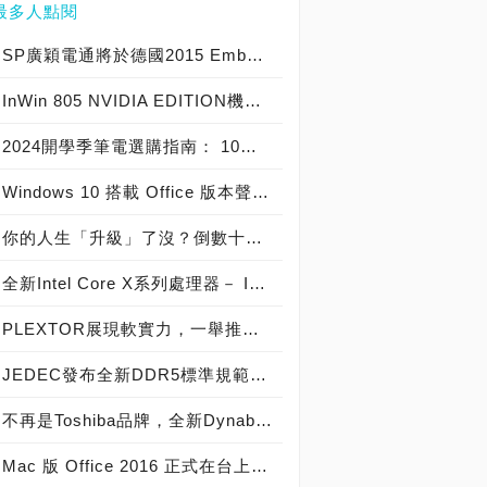
最多人點閱
SP廣穎電通將於德國2015 Embedded World展示全方位工控系列產品
InWin 805 NVIDIA EDITION機殼爆紅，迎廣GeForce GTX特仕版機箱正式開賣！
2024開學季筆電選購指南： 10大熱銷筆電推薦榜
Windows 10 搭載 Office 版本聲明稿 Office Mobile 、 Office 2016 與 Office 365 版本差異說明
你的人生「升級」了沒？倒數十天！Windows 10開闊你的無限視野
全新Intel Core X系列處理器－ Intel Core i9 極致版處理器 重裝上陣
PLEXTOR展現軟實力，一舉推出三大獨家軟體
JEDEC發布全新DDR5標準規範，從DDR5-4800起跳! 將加速導入下世代高效能電腦系統
不再是Toshiba品牌，全新Dynabook 2019 新品發布，透過運算與服務改變世界
Mac 版 Office 2016 正式在台上市！