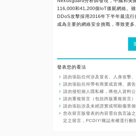
Nexusguard分析師發現，中國
116,000和41,200個loT僵屍
DDoS攻擊採用2016年下半年最流行
成為主要的網絡安全挑戰，導致更多
發表您的看法
請勿張貼任何涉及冒名、人身攻擊、
請勿張貼任何帶有商業或宣傳、廣告
請勿侵犯個人隱私權，將他人資料公
請勿重複留言（包括跨版重複留言）
請勿張貼涉及未經證實或明顯傷害個
您在留言版發表的內容需自負言論之
定之留言，PCDIY!雜誌有權逕行