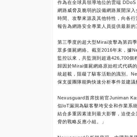
作為在全球具領導地位的雲端 DDoS 
網路威脅及脆弱的設備網路展開深入
時間、攻擊來源及其他特性，向各行業組
報告為網路安全專業人員提供最新的
第三季度的超大型Mirai攻擊為第
眾多僵屍網絡。截至2016年末，據Ne
監控以來，共監測到超過426,700
歸因於Mirai僵屍網絡原始程式代
統超載，阻礙了駭客活動的識別。Nex
保支援團隊能夠快速分析事件並建議
Nexusguard首席技術官Junima
似loT漏洞為駭客擊垮安全和作業
結合多重因素達到最大影響，迫使企
脅的戰略反應小組。」