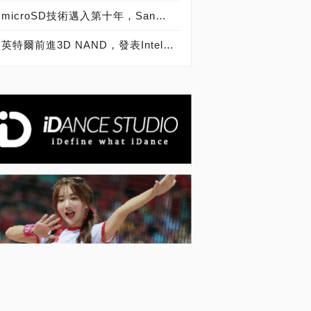
microSD技術邁入第十年，SanDisk microSD記憶卡出貨量突破20億片
英特爾前進3D NAND，發表Intel SSD 600p、6000p、E 5420s、E 6000p、DC P3520、DC S3520固態硬碟！