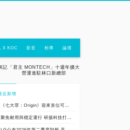
L X KOC
影音
粉專
論壇
解記
「君主 MONTECH」十週年擴大
營運進駐林口新總部
最近新增
《七大罪：Origin》迎來首位可遊玩十誡角色「德里艾利」
聚焦耐用與穩定運行 研揚科技打造新一代 COM Express Type 6 模組
LG公布2026年第二季度財報 高附加價值產品銷售成長與成本競爭力提升，營業獲利年增 147%