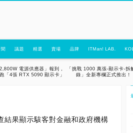
新聞
議題
精選
賣場
品牌
ITMan! LAB.
KO
2,800W 電源供應器」報到，
「挑戰 1000 萬張-顯示卡-拆
跑「4張 RTX 5090 顯示卡」
錄」全新專欄正式推出！
DoS調查結果顯示駭客對金融和政府機構