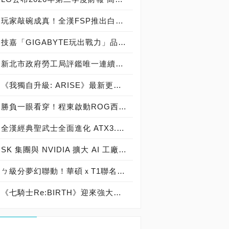
玩家敲碗成真！全漢FSP推出白色 VITA PM MIT 1000W 靜音電源純白上市！ MIT 白金電源首度披上純白戰袍，支援 ATX 3.1、PCIe 5.1，10年保固！
技嘉「GIGABYTE玩出戰力」品牌活動8/3讓玩家「找到專屬配備」
新北市政府勞工局評鑑唯一連續三年獲獎企業！ 宏正三度榮膺新北市政府<友善移工企業>殊榮
《我獨自升級: ARISE》最新更新 成振宇覺醒闇影君主繼承者
勝負一眼看穿！程東啟動ROG西風之神 雙螢幕AI致勝全局
全漢經典聖武士全面進化 ATX3.1，價格不變！FSP VIC BD+ 電競入門最強銅牌電源！ ATX 3.1、全新壓紋線材、登錄享 5 年保固，打造新世代入門電競首選
SK 集團與 NVIDIA 擴大 AI 工廠與次世代記憶體策略合作 規模逾 5,000 億美元的 NVIDIA-SK AI 計畫（NVIDIA-SK AI Initiative）， 涵蓋 SK Telecom 最高達 2GW 的 AI 工廠，以及與 SK 海力士的長期 AI 記憶體合作
ㄅ級分夢幻聯動！華碩ｘT1聯名顯示卡全台盛大開賣
《七騎士Re:BIRTH》迎來強大的全新英雄[天劍]宣嵐 同步推出韓國主題劇情