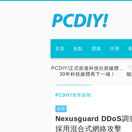
首頁
焦點
開箱
評測
PCDIY!正式前進科技社群媒體，
「
30年科技媒體再下一城！
能
PCDIY!業界新聞
新聞
Nexusguard D
採用混合式網絡攻擊