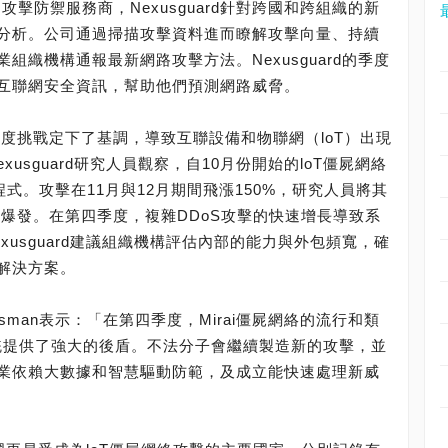
攻擊防禦服務商，Nexusguard針對跨國和跨組織的新
分析。公司通過掃描攻擊資料進而瞭解攻擊向量、持續
織機構通報最新網路攻擊方法。Nexusguard的季度
互聯網安全資訊，幫助他們預測網路威脅。
四季度挑戰定下了基調，導致互聯設備和物聯網（loT）出現
xusguard研究人員觀察，自10月份開始的loT僵屍網絡
個程式。攻擊在11月與12月期間飛漲150%，研究人員將其
碼的爆發。在第四季度，複雜DDoS攻擊的快速增長導致系
usguard建議組織機構評估內部的能力與外包頻寬，確
解決方案。
n Kasman表示：「在第四季度，Mirai僵屍網絡的流行和類
系統提供了強大的後盾。不法分子會繼續製造新的攻擊，並
業依賴大數據和智慧驅動防範，及成立能快速處理新威