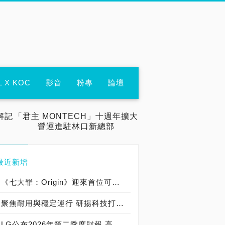
L X KOC
影音
粉專
論壇
解記
「君主 MONTECH」十週年擴大
營運進駐林口新總部
最近新增
《七大罪：Origin》迎來首位可遊玩十誡角色「德里艾利」
聚焦耐用與穩定運行 研揚科技打造新一代 COM Express Type 6 模組
LG公布2026年第二季度財報 高附加價值產品銷售成長與成本競爭力提升，營業獲利年增 147%