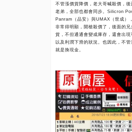
不管漲價貨降價，老大哥喊殺價，後
老弟，全部也都會同步。Silicron
Panram（品安）與UMAX（世成）
非常得明顯，開槍殺價了，後面的兄
貨，不但通通會變成庫存，還會出現
以及利潤下滑的狀況。也因此，不管
就是換現金。