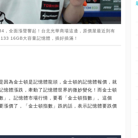
DR4，全面漲聲響起！台北光華商場這邊，原價屋最近則有
133 16GB大容量記憶體，插好插滿！
是因為金士頓是記憶體龍頭，金士頓的記憶體報價，就
記憶體漲跌，牽動了記憶體世界的微妙變化！而金士頓
數」。記憶體市場行情，要看「金士頓指數」。這個
要漲價了，「金士頓指數」跌的話，表示記憶體要跌價