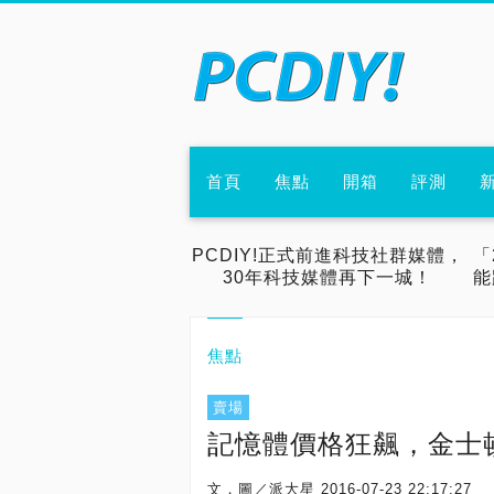
首頁
焦點
開箱
評測
PCDIY!正式前進科技社群媒體，
「
30年科技媒體再下一城！
能
焦點
賣場
記憶體價格狂飆，金士頓DD
文．圖／派大星
2016-07-23 22:17:27