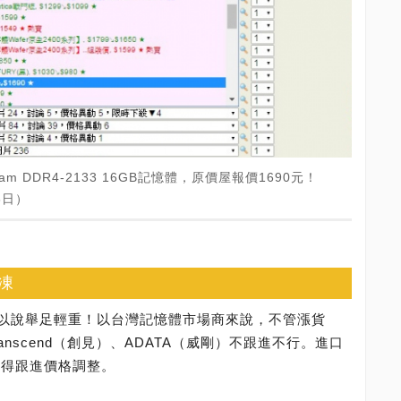
Ram DDR4-2133 16GB記憶體，原價屋報價1690元！
6日）
凍
以說舉足輕重！以台灣記憶體市場商來說，不管漲貨
ranscend（創見）、ADATA（威剛）不跟進不行。進口
當然也得跟進價格調整。