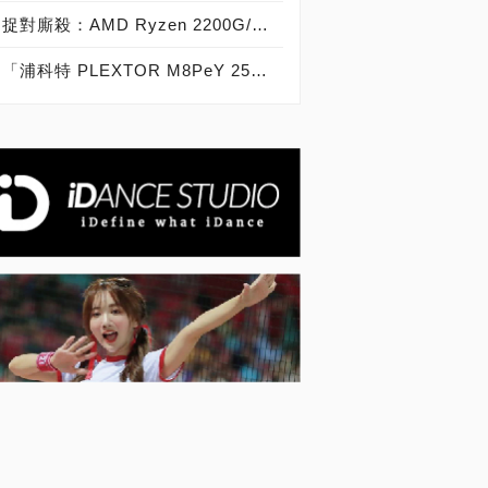
捉對廝殺：AMD Ryzen 2200G/2400G VS Intel Core i3-8100/i5-8400
「浦科特 PLEXTOR M8PeY 256GB、512GB、1TB」實測開箱，玩家級NVMe型PCIe 3.0 x4 SSD效能實測大作戰！