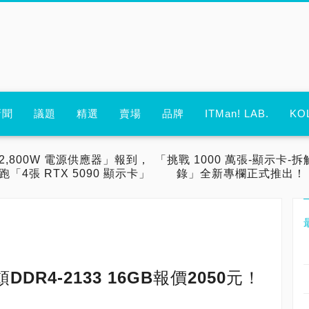
新聞
議題
精選
賣場
品牌
ITMan! LAB.
KO
2,800W 電源供應器」報到，
「挑戰 1000 萬張-顯示卡-拆
跑「4張 RTX 5090 顯示卡」
錄」全新專欄正式推出！
R4-2133 16GB報價2050元！