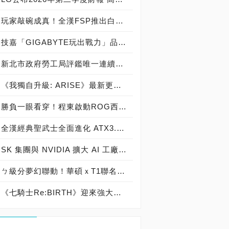
玩家敲碗成真！全漢FSP推出白色 VITA PM MIT 1000W 靜音電源純白上市！ MIT 白金電源首度披上純白戰袍，支援 ATX 3.1、PCIe 5.1，10年保固！
技嘉「GIGABYTE玩出戰力」品牌活動8/3讓玩家「找到專屬配備」
新北市政府勞工局評鑑唯一連續三年獲獎企業！ 宏正三度榮膺新北市政府<友善移工企業>殊榮
《我獨自升級: ARISE》最新更新 成振宇覺醒闇影君主繼承者
勝負一眼看穿！程東啟動ROG西風之神 雙螢幕AI致勝全局
全漢經典聖武士全面進化 ATX3.1，價格不變！FSP VIC BD+ 電競入門最強銅牌電源！ ATX 3.1、全新壓紋線材、登錄享 5 年保固，打造新世代入門電競首選
SK 集團與 NVIDIA 擴大 AI 工廠與次世代記憶體策略合作 規模逾 5,000 億美元的 NVIDIA-SK AI 計畫（NVIDIA-SK AI Initiative）， 涵蓋 SK Telecom 最高達 2GW 的 AI 工廠，以及與 SK 海力士的長期 AI 記憶體合作
ㄅ級分夢幻聯動！華碩ｘT1聯名顯示卡全台盛大開賣
《七騎士Re:BIRTH》迎來強大的全新英雄[天劍]宣嵐 同步推出韓國主題劇情