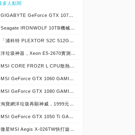
最多人點閱
GIGABYTE GeForce GTX 1070 Xtreme Gaming實測開箱，電競級顯示卡中的頂尖之作！
Seagate IRONWOLF 10TB機械硬碟實測開箱，氦氣填充那嘶狼守護者NAS HDD
「浦科特 PLEXTOR S2C 512GB SSD」實測開箱，超值型固態硬碟中的優質好貨！
洋垃圾神器，Xeon E5-2670實測開箱大作戰！
MSI CORE FROZR L CPU散熱器實測開箱，微星電競產品再添新兵
MSI GeForce GTX 1060 GAMING X 6G實測開箱，玩家級電競顯示卡中的神兵利器！
MSI GeForce GTX 1080 GAMING X 8G實測開箱，史上最強大Pascal自製顯示卡全面來襲！
淘寶網洋垃圾再顯神威，1999元買到8核心16執行緒Xeon E5-2670神器級處理器！
MSI GeForce GTX 1050 Ti GAMING X 4G實測開箱，中階電競顯示卡中的玩家精品！
微星MSI Aegis X-026TW快打旋風V同梱版實測開箱，VR電競桌機的頂尖之作！