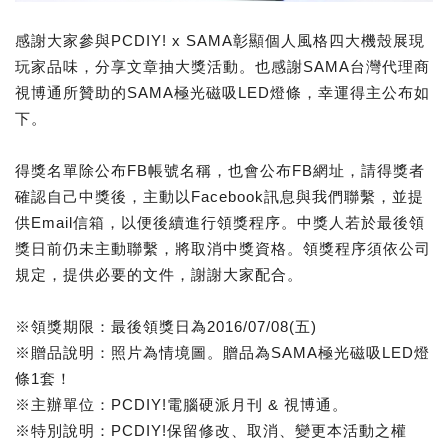
感謝大家參與PCDIY! x SAMA彰顯個人風格四大機殼展現
玩家品味，分享文章抽大獎活動。也感謝SAMA台灣代理商
視博通所贊助的SAMA極光磁吸LED燈條，幸運得主公布如
下。
得獎名單除公布FB帳號名稱，也會公布FB網址，請得獎者
確認自己中獎後，主動以Facebook訊息與我們聯繫，並提
供Email信箱，以便後續進行領獎程序。中獎人若於最後領
獎日前仍未主動聯繫，將取消中獎資格。領獎程序須依公司
規定，提供必要的文件，謝謝大家配合。
※領獎期限：最後領獎日為2016/07/08(五)
※贈品說明：照片為情境圖。贈品為SAMA極光磁吸LED燈
條1套！
※主辦單位：PCDIY!電腦硬派月刊 & 視博通。
※特別說明：PCDIY!保留修改、取消、變更本活動之權