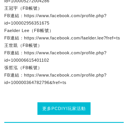
id=100005272004286
王冠宇（FB帳號）
FB連結：https://www.facebook.com/profile.php?
id=100002956351675
Faelder Lee（FB帳號）
FB連結：https://www.facebook.com/faelder.lee?fref=ts
王世凱（FB帳號）
FB連結：https://www.facebook.com/profile.php?
id=100006615401102
張哲泓（FB帳號）
FB連結：https://www.facebook.com/profile.php?
id=100000364782796&fref=ts
更多PCDIY!玩家活動