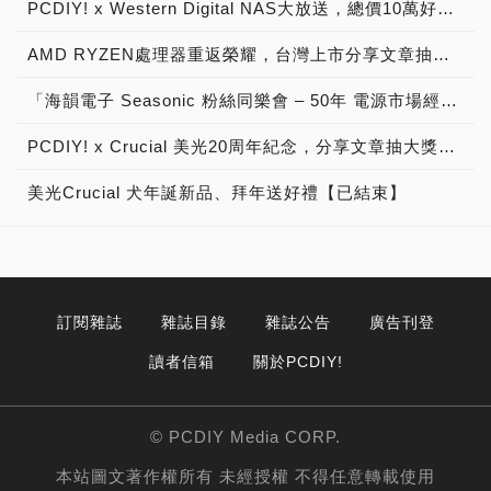
PCDIY! x Western Digital NAS大放送，總價10萬好禮送給你！【已結束】
AMD RYZEN處理器重返榮耀，台灣上市分享文章抽大獎→ AMD鐵粉回娘家系列活動，第一彈【已結束】
「海韻電子 Seasonic 粉絲同樂會 – 50年 電源市場經營有成，ATX 3優質電源供應器 NVIDIA GeForce RTX 50系列 顯示卡 最佳絕配，分享文章抽大獎」活動說明！
PCDIY! x Crucial 美光20周年紀念，分享文章抽大獎！【得獎公告】
美光Crucial 犬年誕新品、拜年送好禮【已結束】
訂閱雜誌
雜誌目錄
雜誌公告
廣告刊登
讀者信箱
關於PCDIY!
© PCDIY Media CORP.
本站圖文著作權所有 未經授權 不得任意轉載使用