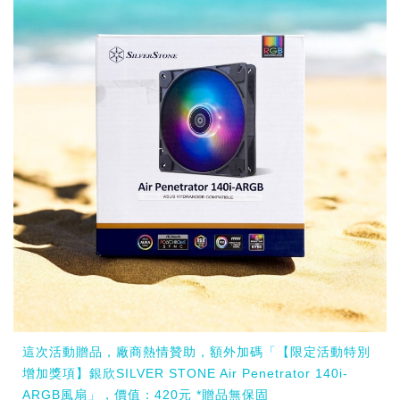
這次活動贈品，廠商熱情贊助，額外加碼「【限定活動特別
增加獎項】銀欣SILVER STONE Air Penetrator 140i-
ARGB風扇」，價值：420元 *贈品無保固