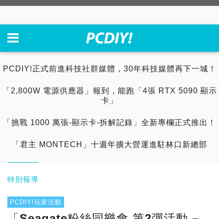
PCDIY!正式前進科技社群媒體，30年科技媒體再下一城！
「2,800W 電源供應器」報到，能跑「4張 RTX 5090 顯示
卡」
「挑戰 1000 萬張-顯示卡-拆解記錄」全新專欄正式推出！
「君主 MONTECH」十週年擴大營運進駐林口新總部
特別報導
PCDIY!玩家活動
「Seagate粉絲同樂會 第2彈活動 –