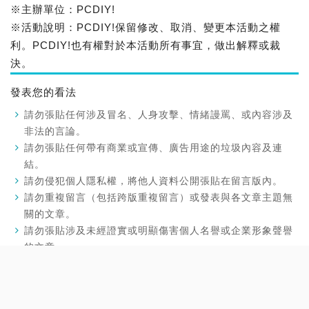
※主辦單位：PCDIY!
※活動說明：PCDIY!保留修改、取消、變更本活動之權
利。PCDIY!也有權對於本活動所有事宜，做出解釋或裁
決。
發表您的看法
請勿張貼任何涉及冒名、人身攻擊、情緒謾罵、或內容涉及
非法的言論。
請勿張貼任何帶有商業或宣傳、廣告用途的垃圾內容及連
結。
請勿侵犯個人隱私權，將他人資料公開張貼在留言版內。
請勿重複留言（包括跨版重複留言）或發表與各文章主題無
關的文章。
請勿張貼涉及未經證實或明顯傷害個人名譽或企業形象聲譽
的文章。
您在留言版發表的內容需自負言論之法律責任，所有言論不
代表PCDIY!雜誌立場，違反上述規定之留言，PCDIY!雜誌
有權逕行刪除您的留言。