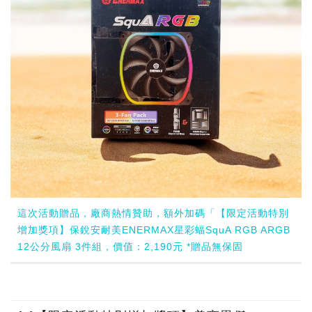
這次活動贈品，廠商熱情贊助，額外加碼「【限定活動特別
增加獎項】保銳安耐美ENERMAX星彩蝠SquA RGB ARGB
12公分風扇 3件組，價值：2,190元 *贈品無保固