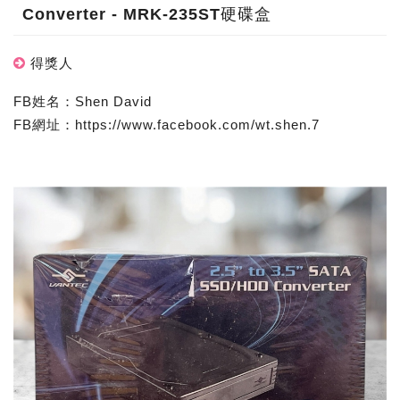
Converter - MRK-235ST硬碟盒
得獎人
FB姓名：Shen David
FB網址：https://www.facebook.com/wt.shen.7