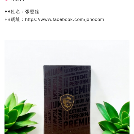
FB姓名：張恩銓
FB網址：https://www.facebook.com/johocom