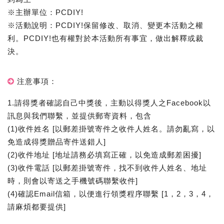
※主辦單位：PCDIY!
※活動說明：PCDIY!保留修改、取消、變更本活動之權
利。PCDIY!也有權對於本活動所有事宜，做出解釋或裁
決。
注意事項：
1.請得獎者確認自己中獎後，主動以得獎人之Facebook以
訊息與我們聯繫，並提供郵寄資料，包含
(1)收件姓名 [以郵差掛號寄件之收件人姓名。請勿亂寫，以
免造成得獎贈品寄件送錯人]
(2)收件地址 [地址請務必填寫正確，以免造成郵差困擾]
(3)收件電話 [以郵差掛號寄件，找不到收件人姓名、地址
時，則會以寄送之手機號碼聯繫收件]
(4)確認Email信箱，以便進行領獎程序聯繫 [1，2，3，4，
請麻煩都要提供]