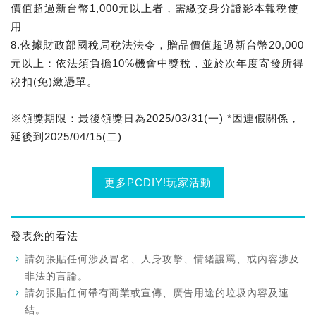
價值超過新台幣1,000元以上者，需繳交身分證影本報稅使
用
8.依據財政部國稅局稅法法令，贈品價值超過新台幣20,000
元以上：依法須負擔10%機會中獎稅，並於次年度寄發所得
稅扣(免)繳憑單。
※領獎期限：最後領獎日為2025/03/31(一) *因連假關係，
延後到2025/04/15(二)
更多PCDIY!玩家活動
發表您的看法
請勿張貼任何涉及冒名、人身攻擊、情緒謾罵、或內容涉及
非法的言論。
請勿張貼任何帶有商業或宣傳、廣告用途的垃圾內容及連
結。