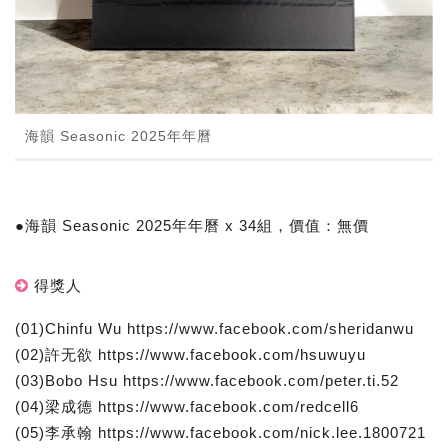
海韻 Seasonic 2025年年曆
●海韻 Seasonic 2025年年曆 x 34組，價值：無價
得獎人
(01)Chinfu Wu https://www.facebook.com/sheridanwu
(02)許无欲 https://www.facebook.com/hsuwuyu
(03)Bobo Hsu https://www.facebook.com/peter.ti.52
(04)梁成德 https://www.facebook.com/redcell6
(05)李承翰 https://www.facebook.com/nick.lee.1800721