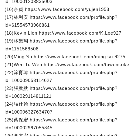
id=100001203835003
(16)余貞 https://www.facebook.com/yujen1953
(17)林利安 https://www.facebook.com/profile.php?
id=61554573966861
(18)Kevin Lion https://www.facebook.com/K.Lee927
(19)林業翔 https://www.facebook.com/profile.php?
id=1151568506
(20)Ming Su https://www.facebook.com/ming.su.9275
(21)Wen Tu Wen https://www.facebook.com/tuwencoke
(22)涂育瑋 https://www.facebook.com/profile.php?
id=100009053114627
(23)張默默 https://www.facebook.com/profile.php?
id=100029114811121
(24)張仕翰 https://www.facebook.com/profile.php?
id=100006327634707
(25)蔡保宏 https://www.facebook.com/profile.php?
id=100002997055845
(26)李木宏 https://www.facebook.com/profile.php?