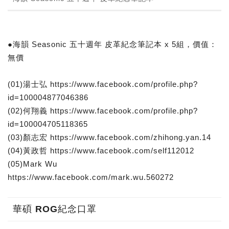
●海韻 Seasonic 五十週年 皮革紀念筆記本 x 5組，價值：
無價
(01)湯士弘 https://www.facebook.com/profile.php?
id=100004877046386
(02)何翔義 https://www.facebook.com/profile.php?
id=100004705118365
(03)顏志宏 https://www.facebook.com/zhihong.yan.14
(04)黃政哲 https://www.facebook.com/self112012
(05)Mark Wu
https://www.facebook.com/mark.wu.560272
華碩 ROG紀念口罩