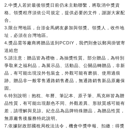
2.中獎人若於最後領獎日前仍未主動聯繫，將取消中獎資
格。領獎程序須依公司規定，提供必要的文件，謝謝大家配
合。
3.限台灣地區，台澎金馬網友參加與領獎。領獎人，收件地
址，必須在台灣地區。
4.獎品需等廠商將贈品送到PCDIY，我們則會以郵局掛號寄
送給您
5.請注意：贈品皆為禮物，為抽獎性質。部分贈品，為特別
爭取來之福利品，為展示品、活動品、公關品轉贈品，非新
品，有可能出現沒外包裝盒，外觀可能有磨損、使用過痕
跡。贈品非一般零售通路銷售產品，無通路銷售新品原廠保
固。
6.特別說明：抱枕、年曆、筆記本、原子筆、馬克杯皆為贈
品性質，有可能出現顏色不同、外觀差異、形狀質感可能有
差，請理解與見諒。紀念品為品牌特殊贈品，為贈品性質，
無原廠售後服務特此說明。
7.依據財政部國稅局稅法法令，機會中獎申報、扣繳：得獎