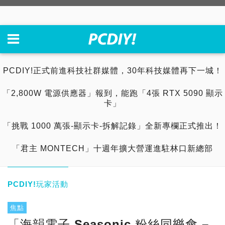
PCDIY!正式前進科技社群媒體，30年科技媒體再下一城！
「2,800W 電源供應器」報到，能跑「4張 RTX 5090 顯示
卡」
「挑戰 1000 萬張-顯示卡-拆解記錄」全新專欄正式推出！
「君主 MONTECH」十週年擴大營運進駐林口新總部
PCDIY!玩家活動
焦點
「海韻電子 Seasonic 粉絲同樂會 –