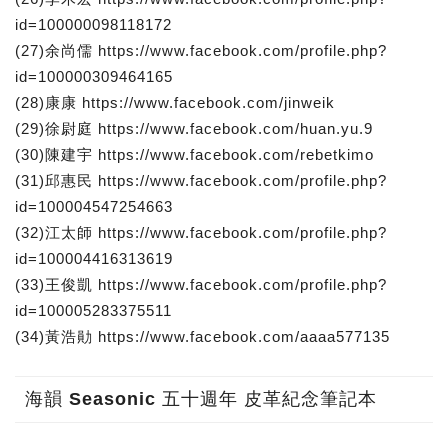
id=100000098118172
(27)余尚儒 https://www.facebook.com/profile.php?
id=100000309464165
(28)康康 https://www.facebook.com/jinweik
(29)徐尉庭 https://www.facebook.com/huan.yu.9
(30)陳建宇 https://www.facebook.com/rebetkimo
(31)邱惠民 https://www.facebook.com/profile.php?
id=100004547254663
(32)江太師 https://www.facebook.com/profile.php?
id=100004416313619
(33)王俊凱 https://www.facebook.com/profile.php?
id=100005283375511
(34)黃浩勛 https://www.facebook.com/aaaa577135
海韻 Seasonic 五十週年 皮革紀念筆記本