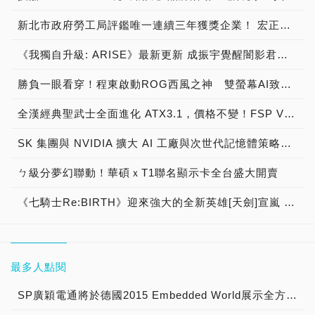
新北市政府勞工局評鑑唯一連續三年獲獎企業！ 宏正三度榮膺新北市政府<友善移工企業>殊榮
《我獨自升級: ARISE》最新更新 成振宇覺醒闇影君主繼承者
勝負一眼看穿！程東啟動ROG西風之神 雙螢幕AI致勝全局
全漢經典聖武士全面進化 ATX3.1，價格不變！FSP VIC BD+ 電競入門最強銅牌電源！ ATX 3.1、全新壓紋線材、登錄享 5 年保固，打造新世代入門電競首選
SK 集團與 NVIDIA 擴大 AI 工廠與次世代記憶體策略合作 規模逾 5,000 億美元的 NVIDIA-SK AI 計畫（NVIDIA-SK AI Initiative）， 涵蓋 SK Telecom 最高達 2GW 的 AI 工廠，以及與 SK 海力士的長期 AI 記憶體合作
ㄅ級分夢幻聯動！華碩ｘT1聯名顯示卡全台盛大開賣
《七騎士Re:BIRTH》迎來強大的全新英雄[天劍]宣嵐 同步推出韓國主題劇情
最多人點閱
SP廣穎電通將於德國2015 Embedded World展示全方位工控系列產品