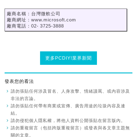
廠商名稱：台灣微軟公司
廠商網址：www.microsoft.com
廠商電話：02- 3725-3888
更多PCDIY!業界新聞
發表您的看法
請勿張貼任何涉及冒名、人身攻擊、情緒謾罵、或內容涉及
非法的言論。
請勿張貼任何帶有商業或宣傳、廣告用途的垃圾內容及連
結。
請勿侵犯個人隱私權，將他人資料公開張貼在留言版內。
請勿重複留言（包括跨版重複留言）或發表與各文章主題無
關的文章。