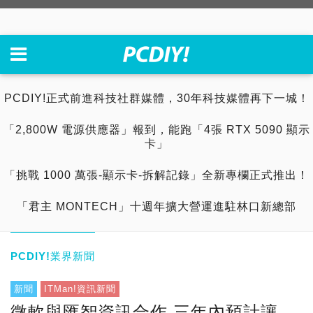
PCDIY!正式前進科技社群媒體，30年科技媒體再下一城！
「2,800W 電源供應器」報到，能跑「4張 RTX 5090 顯示
卡」
「挑戰 1000 萬張-顯示卡-拆解記錄」全新專欄正式推出！
「君主 MONTECH」十週年擴大營運進駐林口新總部
PCDIY!業界新聞
新聞
ITMan!資訊新聞
微軟與匯智資訊合作 三年內預計讓