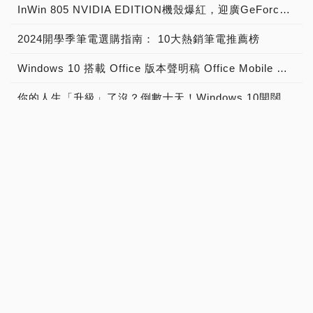
InWin 805 NVIDIA EDITION機殼爆紅，迎廣GeForce GTX特仕版機箱正式開賣！
2024開學季筆電選購指南： 10大熱銷筆電推薦榜
Windows 10 搭載 Office 版本聲明稿 Office Mobile 、 Office 2016 與 Office 365 版本差異說明
你的人生「升級」了沒？倒數十天！Windows 10開闊你的無限視野
全新Intel Core X系列處理器－ Intel Core i9 極致版處理器 重裝上陣
PLEXTOR展現軟實力，一舉推出三大獨家軟體
JEDEC發布全新DDR5標準規範，從DDR5-4800起跳! 將加速導入下世代高效能電腦系統
不再是Toshiba品牌，全新Dynabook 2019 新品發布，透過運算與服務改變世界
Mac 版 Office 2016 正式在台上市！
microSD技術邁入第十年，SanDisk microSD記憶卡出貨量突破20億片
英特爾前進3D NAND，發表Intel SSD 600p、6000p、E 5420s、E 6000p、DC P3520、DC S3520固態硬碟！