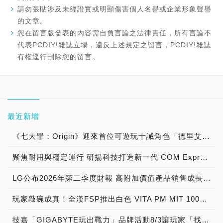
請勿張貼涉及未經證實或明顯傷害個人名譽或企業形象聲譽
的文章。
您在留言版發表的內容需自負言論之法律責任，所有言論不
代表PCDIY!雜誌立場，違反上述規定之留言，PCDIY!雜誌
有權逕行刪除您的留言。
最近新增
《七大罪：Origin》迎來首位可遊玩十誡角色「德里艾利」
聚焦耐用與穩定運行 研揚科技打造新一代 COM Express Type 6 模組
LG公布2026年第二季度財報 高附加價值產品銷售成長與成本競爭力提升，營業獲利年增 147%
玩家敲碗成真！全漢FSP推出白色 VITA PM MIT 1000W 靜音電源純白上市！ MIT 白金電源首度披上純白戰袍，支援 ATX 3.1、PCIe 5.1，10年保固！
技嘉「GIGABYTE玩出戰力」品牌活動8/3讓玩家「找到專屬配備」