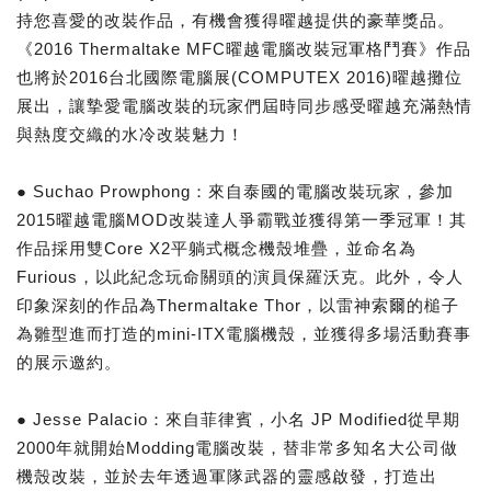
持您喜愛的改裝作品，有機會獲得曜越提供的豪華獎品。
《2016 Thermaltake MFC曜越電腦改裝冠軍格鬥賽》作品
也將於2016台北國際電腦展(COMPUTEX 2016)曜越攤位
展出，讓摯愛電腦改裝的玩家們屆時同步感受曜越充滿熱情
與熱度交織的水冷改裝魅力！
● Suchao Prowphong：來自泰國的電腦改裝玩家，參加
2015曜越電腦MOD改裝達人爭霸戰並獲得第一季冠軍！其
作品採用雙Core X2平躺式概念機殼堆疊，並命名為
Furious，以此紀念玩命關頭的演員保羅沃克。此外，令人
印象深刻的作品為Thermaltake Thor，以雷神索爾的槌子
為雛型進而打造的mini-ITX電腦機殼，並獲得多場活動賽事
的展示邀約。
● Jesse Palacio：來自菲律賓，小名 JP Modified從早期
2000年就開始Modding電腦改裝，替非常多知名大公司做
機殼改裝，並於去年透過軍隊武器的靈感啟發，打造出