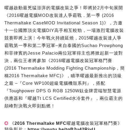
曜越啟動最兇猛澎湃的電腦改裝之爭！即將於2月中旬展開
《2016曜越電腦MOD改裝達人爭霸戰．第一季 (2016
Thermaltake CaseMOD Invitational Season 1)》，力邀
十一位國際頂尖電腦DIY高手相互較勁，一場激烈電腦改裝
競賽即將上演﹗今年戰火持續延燒，2015曜越改裝達人爭
霸戰第一季和第二季冠軍–來自泰國的Suchao Prowphong
和菲律賓的Jesse Palacio兩位冠軍得主也將掀起新一波對
決，兩位王者將參加《2016曜越電腦改裝冠軍格鬥賽
(2016 Thermaltake Modding Fighting Championship，簡
稱2016 Thermaltake MFC)》，瞄準曜越最新推出的頂級
之最 –『Core WP100超級電腦機殼系列』，搭配
『Toughpower DPS G RGB 1250W鈦金牌雲端智慧電源
供應器和『曜越Tt LCS Certified水冷套件』，兩位霸主的
顛峰對決戰火即刻點燃！
《2016 Thermaltake MFC曜越電腦改裝冠軍格鬥賽》
預告影片：https://youtu.be/tgB2u42RiyU