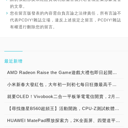
的文章。
您在留言版發表的內容需自負言論之法律責任，所有言論不
代表PCDIY!雜誌立場，違反上述規定之留言，PCDIY!雜誌
有權逕行刪除您的留言。
最近新增
AMD Radeon Raise the Game遊戲大禮包即日起開放兌換
小米新春大發紅包，大年初一到初七每日狂撒最高千元發財金，虎年換新機首選Xiaomi 11T 5G系列與Xiaomi 11 Lite 5G NE，年節追劇必備高品質大螢幕，智慧顯示器最高再省2,500元
就要OLED！Vivobook二合一平板筆電電信開賣，2月底前購機享好禮，登錄再抽OSIM按摩椅、PS5遊戲機
【尋找微星B560超頻王】活動開跑，CPU-Z測試軟體安裝、使用教學與參賽注意事項
HUAWEI MatePad釋放探索力，2K全面屏、四聲道平板精彩登場，首購加贈M-Pencil手寫筆等三重好禮！