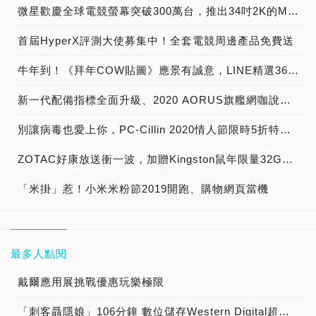
微星歡慶全球電競螢幕突破300萬台，推出34吋2K的MAG342CQRV電競螢幕8,888元回饋
首屆HyperX評測大使募集中！全套電競周邊產品免費送
牛年到！《拜年COW貼圖》應景有誠意，LINE精選360組賀歲貼圖、送禮自用有面子還能集章領紅包
新一代配備指標全面升級、2020 AORUS旗艦網咖說明會邀請
別讓病毒也愛上你，PC-Cillin 2020情人節限時5折特賣、登錄送悠遊卡再抽Switch+健身環
ZOTAC好康放送衝一波，加贈Kingston鼠年限量32GB隨身碟助您2020鼠來寶、打怪掉寶好運一路發
「米掛」惹！小米米粉節2019開跑、購物網頁當機
最多人點閱
戴爾應用展挑戰優惠玩樂極限
「刺客聶隱娘」106分鐘 數位儲存Western Digital超「殺」罩得住