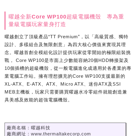
曜越全新Core WP100超級電腦機殼 專為重
量級電腦玩家量身打造
曜越創立了頂級產品“TT Premium”，以「高級質感、獨特
設計、多樣組合及無限創意」為四大核心價值來實現其理
念。曜越首創全模組化設計提供玩家從零開始的極限組裝挑
戰， Core WP100是市面上少數能容納20個HDD轉接架及
10個插槽的超級機殼，從一般電腦進化成適用於各產業的專
業電腦工作站。擁有理想擴充的Core WP100支援最新的
XL-ATX、E-ATX、ATX、Micro ATX、迷你ATX及SSI
MEB主機板，玩家只需要購買曜越水冷零組件就能創造兼
具美感及效能的超強電腦機殼。
廠商名稱：曜越科技
廠商網址：www.thermaltakecorp.com