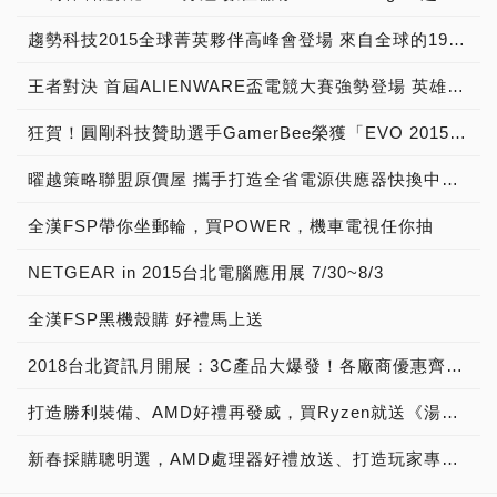
趨勢科技2015全球菁英夥伴高峰會登場 來自全球的19家傑出合作夥伴接受表揚
王者對決 首屆ALIENWARE盃電競大賽強勢登場 英雄聯盟最強中路爭霸賽 7/24開始報名
狂賀！圓剛科技贊助選手GamerBee榮獲「EVO 2015」亞軍
曜越策略聯盟原價屋 攜手打造全省電源供應器快換中心 業界唯一3年內直接換新
全漢FSP帶你坐郵輪，買POWER，機車電視任你抽
NETGEAR in 2015台北電腦應用展 7/30~8/3
全漢FSP黑機殼購 好禮馬上送
2018台北資訊月開展：3C產品大爆發！各廠商優惠齊放，展期好康活動不斷
打造勝利裝備、AMD好禮再發威，買Ryzen就送《湯姆克蘭西：全境封鎖 2》
新春採購聰明選，AMD處理器好禮放送、打造玩家專屬勝利裝備