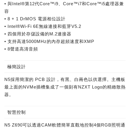
• 與Intel®第12代Core™i9、Core™i7和Core™i5處理器兼
容
• 8 + 1 DrMOS 電源相位設計
• Intel®Wi-Fi 6E無線連接和藍芽V5.2
• 四個用於存儲設備的M.2連接器
• 支持高達5000MHz的內存超頻速度和XMP
• 8聲道高清音頻
極簡設計
N5採用簡潔的 PCB 設計，有黑、白兩色以供選擇。主機板
最上面的NVMe插槽集成了一個刻有NZXT Logo的精緻散熱
器。
智慧控制
N5 Z690可以透過CAM軟體簡單直觀地控制4個RGB照明通