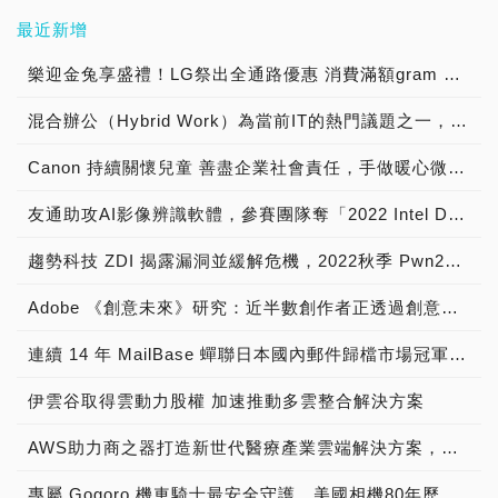
最近新增
樂迎金兔享盛禮！LG祭出全通路優惠 消費滿額gram 筆電帶回家，揪友加入LINE官方帳號購物金直接送 官方線上商城再推獨家優惠 最高享91折
混合辦公（Hybrid Work）為當前IT的熱門議題之一，台灣二版獨家新代理【SupRemo遠端桌面控制軟體】為使用者及企業實現IT支援的數位轉型
Canon 持續關懷兒童 善盡企業社會責任，手做暖心微笑杯子蛋糕 陪伴育幼院童渡過聖誕佳節
友通助攻AI影像辨識軟體，參賽團隊奪「2022 Intel DevCup」季軍
趨勢科技 ZDI 揭露漏洞並緩解危機，2022秋季 Pwn2Own 駭客大賽突顯家用裝置推升企業資安風險的現況
Adobe 《創意未來》研究：近半數創作者正透過創意內容賺取營收
連續 14 年 MailBase 蟬聯日本國內郵件歸檔市場冠軍寶座
伊雲谷取得雲動力股權 加速推動多雲整合解決方案
AWS助力商之器打造新世代醫療產業雲端解決方案，從AI助力打造心電圖AI模型，到Local Zone成就安全合規的醫療用戶體驗
專屬 Gogoro 機車騎士最安全守護，美國相機80年歷史品牌 寶麗萊MS280WG「蜂鷹」雙鏡機車行車記錄器，專為 Gogoro 車系所開發 業界No.1行車畫面清晰又艷麗