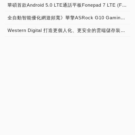
華碩首款Android 5.0 LTE通話平板Fonepad 7 LTE (FE375CL)疾速上市
全自動智能優化網遊頻寬》華擎ASRock G10 Gaming Router電競無線路由器，正式上市！
Western Digital 打造更個人化、更安全的雲端儲存裝置 全新My Cloud OS 3操作系統讓相片分享、資料備份及同步功能由消費者全盤掌控
HyperX再推全新FURY DDR4記憶體 Predator DDR4容量同步升級
「刺客聶隱娘」106分鐘 數位儲存Western Digital超「殺」罩得住
Windows 10 搭載 Office 版本聲明稿 Office Mobile 、 Office 2016 與 Office 365 版本差異說明
訂閱雜誌
雜誌目錄
雜誌公告
廣告刊登
讀者信箱
關於PCDIY!