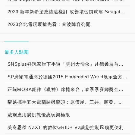
2023 新年新希望應該這樣訂 改善壞習慣就靠 Seagate！
2023台北電玩展搶先看！首波陣容公開
最多人點閱
SNSplus好玩家旗下手遊「雲州大儒俠」赴德參展首度亮相
SP廣穎電通將於德國2015 Embedded World展示全方位工控系列產品
正統MOBA鉅作《獵神》席捲來台，春季季賽總獎金冠軍獨拿新台幣1000萬!!!
曜越攜手五大電腦裝機龍頭：原價屋、三井、順發、燦坤及Yahoo! 共同發表『SPM雲端智慧電源管理平台』 曜越最新五款聯名綠能電競機全貌釋出
戴爾應用展挑戰優惠玩樂極限
美商恩傑 NZXT 的數位GRID+ V2讓您控制風扇更便利