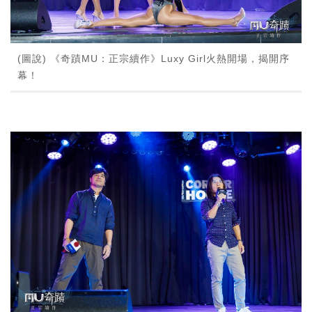
(圖說) 《奇蹟MU：正宗續作》Luxy Girl火熱開場，揭開序
幕！