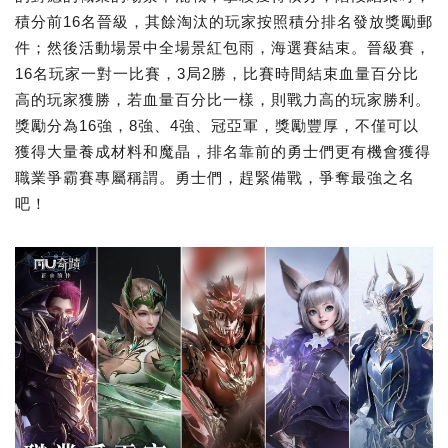
積分前16名晉級，其餘淘汰的玩家按照積分排名發放獎勵郵
件；然後活動場景中全場景紅包雨，海選賽結束。晉級賽，
16名玩家一對一比賽，3局2勝，比賽時間結束血量百分比
高的玩家獲勝，若血量百分比一樣，則戰力高的玩家勝利。
獎勵分為16強，8強、4強、冠亞軍，獎勵豐厚，不僅可以
獲得大量養成材料和魔晶，排名靠前的勇士們更有機會獲得
職業爭霸賽專屬稱謂。勇士們，趕緊備戰，爭奪最強之名
吧！