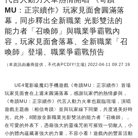
MU：正宗續作》玩家見面會圓滿落
幕，同步釋出全新職業 光影雙法的
能力者「召喚師」與職業爭霸戰內
容，玩家見面會落幕、全新職業「召
喚師」登場、職業爭霸戰預告
（本資訊由廠商提供，不代表PCDIY!立場)
2022-04-11 09:27:19
UE4電影級魔幻手機遊戲《奇蹟MU：正宗續作》首場
玩家見面會在上週末圓滿落幕，感謝玩家們的熱情參與，
《奇蹟MU：正宗續作》代言人動力火車也親臨現場，演唱
遊戲主題曲〈相信奇蹟〉並與玩家線下同樂，共度過美好時
光。此外，8開放全新職業光影雙法的能力者「召喚師」，
在可愛的外表下，憑藉強大的靈魂咒術可摧毀一切敵人，小
小的體內蘊藏著強大的力量，不容小看！遊戲內的豐富活動