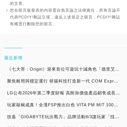
的文章。
您在留言版發表的內容需自負言論之法律責任，所有言論不
代表PCDIY!雜誌立場，違反上述規定之留言，PCDIY!雜誌
有權逕行刪除您的留言。
最近新增
《七大罪：Origin》迎來首位可遊玩十誡角色「德里艾利」
聚焦耐用與穩定運行 研揚科技打造新一代 COM Express Type 6 模組
LG公布2026年第二季度財報 高附加價值產品銷售成長與成本競爭力提升，營業獲利年增 147%
玩家敲碗成真！全漢FSP推出白色 VITA PM MIT 1000W 靜音電源純白上市！ MIT 白金電源首度披上純白戰袍，支援 ATX 3.1、PCIe 5.1，10年保固！
技嘉「GIGABYTE玩出戰力」品牌活動8/3讓玩家「找到專屬配備」