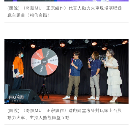
(圖說) 《奇蹟MU：正宗續作》代言人動力火車現場演唱遊
戲主題曲〈相信奇蹟〉
(圖說) 《奇蹟MU：正宗續作》遊戲隨堂考答對玩家上台與
動力火車、主持人熊熊轉盤互動