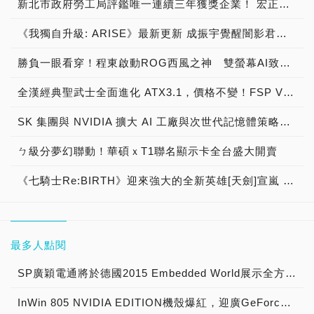
新北市政府勞工局評鑑唯一連續三年獲獎企業！ 宏正三度榮膺新北市政府<友善移工企業>殊榮
《我獨自升級: ARISE》最新更新 成振宇覺醒闇影君主繼承者
勝負一眼看穿！程東啟動ROG西風之神 雙螢幕AI致勝全局
全漢經典聖武士全面進化 ATX3.1，價格不變！FSP VIC BD+ 電競入門最強銅牌電源！ ATX 3.1、全新壓紋線材、登錄享 5 年保固，打造新世代入門電競首選
SK 集團與 NVIDIA 擴大 AI 工廠與次世代記憶體策略合作 規模逾 5,000 億美元的 NVIDIA-SK AI 計畫（NVIDIA-SK AI Initiative）， 涵蓋 SK Telecom 最高達 2GW 的 AI 工廠，以及與 SK 海力士的長期 AI 記憶體合作
ㄅ級分夢幻聯動！華碩ｘT1聯名顯示卡全台盛大開賣
《七騎士Re:BIRTH》迎來強大的全新英雄[天劍]宣嵐 同步推出韓國主題劇情
最多人點閱
SP廣穎電通將於德國2015 Embedded World展示全方位工控系列產品
InWin 805 NVIDIA EDITION機殼爆紅，迎廣GeForce GTX特仕版機箱正式開賣！