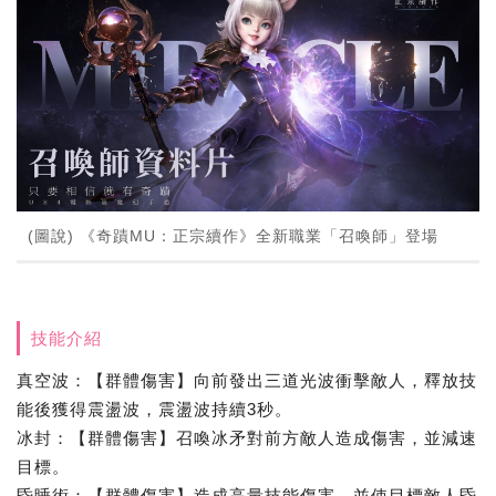
(圖說) 《奇蹟MU：正宗續作》全新職業「召喚師」登場
技能介紹
真空波：【群體傷害】向前發出三道光波衝擊敵人，釋放技
能後獲得震盪波，震盪波持續3秒。
冰封：【群體傷害】召喚冰矛對前方敵人造成傷害，並減速
目標。
昏睡術：【群體傷害】造成高量技能傷害，並使目標敵人昏