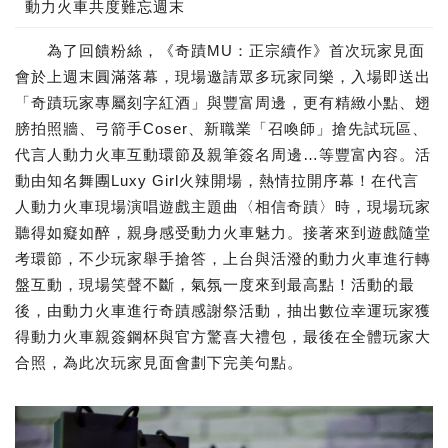
動力火車共度難忘週末
為了回饋粉絲，《奇蹟MU：正宗續作》首次玩家見面
會於上週末圓滿落幕，現場邀請眾多玩家同樂，入場即送出
「奇蹟玩家專屬刻字紅酒」與豐富周邊，更有精緻小點、翅
膀拍照牆、弓箭手Coser、新職業「召喚師」搶先試玩區、
代言人動力火車互動環節及親筆簽名周邊…等豐富內容。活
動由知名舞團Luxy Girl火辣開場，熱情拉開序幕！在代言
人動力火車現場演唱遊戲主題曲〈相信奇蹟〉時，現場玩家
聽得如癡如醉，親身感受動力火車魅力。接著來到遊戲隨堂
考環節，不少玩家舉手搶答，上台與活潑的動力火車進行轉
盤互動，現場笑聲不斷，氣氛一度來到最高點！活動的最
後，由動力火車進行奇蹟感謝祭活動，抽出數位幸運玩家獲
得動力火車親簽鋼杯與官方驚喜大禮包，最後在全體玩家大
合照，為此次玩家見面會劃下完美句點。