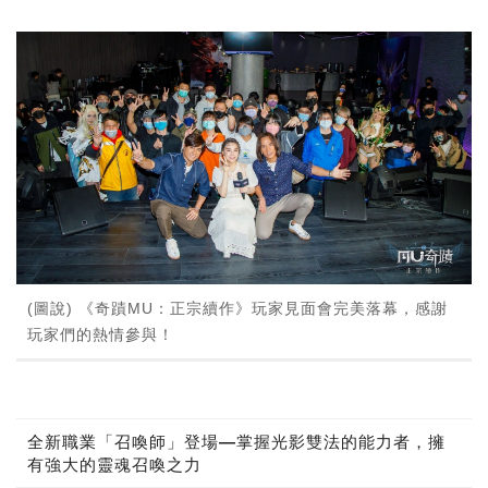
(圖說) 《奇蹟MU：正宗續作》玩家見面會完美落幕，感謝
玩家們的熱情參與！
全新職業「召喚師」登場—掌握光影雙法的能力者，擁
有強大的靈魂召喚之力