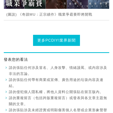
(圖說) 《奇蹟MU：正宗續作》職業爭霸賽即將開戰
更多PCDIY!業界新聞
發表您的看法
請勿張貼任何涉及冒名、人身攻擊、情緒謾罵、或內容涉及
非法的言論。
請勿張貼任何帶有商業或宣傳、廣告用途的垃圾內容及連
結。
請勿侵犯個人隱私權，將他人資料公開張貼在留言版內。
請勿重複留言（包括跨版重複留言）或發表與各文章主題無
關的文章。
請勿張貼涉及未經證實或明顯傷害個人名譽或企業形象聲譽