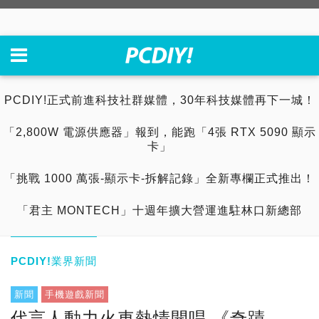
PCDIY!正式前進科技社群媒體，30年科技媒體再下一城！
「2,800W 電源供應器」報到，能跑「4張 RTX 5090 顯示
卡」
「挑戰 1000 萬張-顯示卡-拆解記錄」全新專欄正式推出！
「君主 MONTECH」十週年擴大營運進駐林口新總部
PCDIY!業界新聞
新聞
手機遊戲新聞
代言人動力火車熱情開唱 《奇蹟