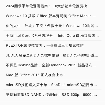
2024開學季筆電選購指南： 10大熱銷筆電推薦榜
Windows 10 搭載 Office 版本聲明稿 Office Mobile 、 Office 2016 與 Office 365 版本差異說明
你的人生「升級」了沒？倒數十天！Windows 10開闊你的無限視野
全新Intel Core X系列處理器－ Intel Core i9 極致版處理器 重裝上陣
PLEXTOR展現軟實力，一舉推出三大獨家軟體
JEDEC發布全新DDR5標準規範，從DDR5-4800起跳! 將加速導入下世代高效能電腦系統
不再是Toshiba品牌，全新Dynabook 2019 新品發布，透過運算與服務改變世界
Mac 版 Office 2016 正式在台上市！
microSD技術邁入第十年，SanDisk microSD記憶卡出貨量突破20億片
英特爾前進3D NAND，發表Intel SSD 600p、6000p、E 5420s、E 6000p、DC P3520、DC S3520固態硬碟！