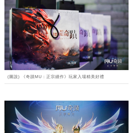
(圖說) 《奇蹟MU：正宗續作》玩家入場精美好禮