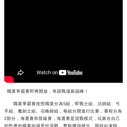
職業爭霸賽即將開放，奇蹟戰場新巔峰！
職業爭霸賽按照職業分為5組，即戰士組、法師組、弓
手組、魔劍士組、召喚師組，每組分開進行比賽，賽程分為
2部分，海選賽和晉級賽，海選賽是混戰模式，玩家在自己
的對應的職業的場景中混戰，擊殺獲得積分，階段結束時，