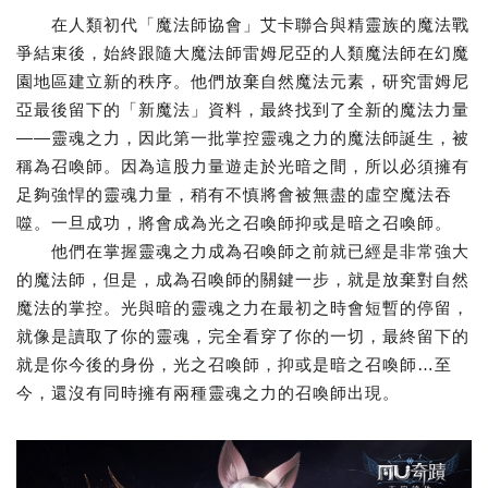
在人類初代「魔法師協會」艾卡聯合與精靈族的魔法戰
爭結束後，始終跟隨大魔法師雷姆尼亞的人類魔法師在幻魔
園地區建立新的秩序。他們放棄自然魔法元素，研究雷姆尼
亞最後留下的「新魔法」資料，最終找到了全新的魔法力量
——靈魂之力，因此第一批掌控靈魂之力的魔法師誕生，被
稱為召喚師。因為這股力量遊走於光暗之間，所以必須擁有
足夠強悍的靈魂力量，稍有不慎將會被無盡的虛空魔法吞
噬。一旦成功，將會成為光之召喚師抑或是暗之召喚師。
他們在掌握靈魂之力成為召喚師之前就已經是非常強大
的魔法師，但是，成為召喚師的關鍵一步，就是放棄對自然
魔法的掌控。光與暗的靈魂之力在最初之時會短暫的停留，
就像是讀取了你的靈魂，完全看穿了你的一切，最終留下的
就是你今後的身份，光之召喚師，抑或是暗之召喚師…至
今，還沒有同時擁有兩種靈魂之力的召喚師出現。