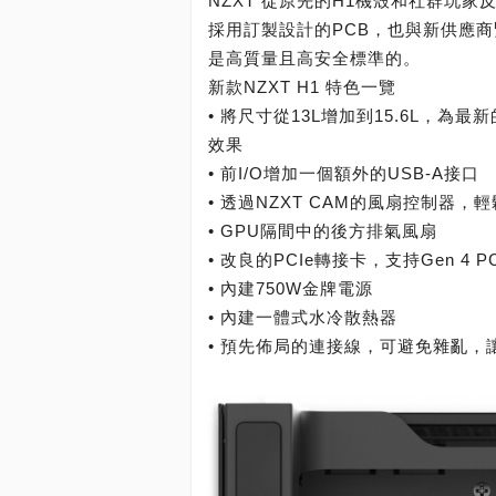
NZXT 從原先的H1機殼和社群玩
採用訂製設計的PCB，也與新供應商
是高質量且高安全標準的。
新款NZXT H1 特色一覽
• 將尺寸從13L增加到15.6L，為
效果
• 前I/O增加一個額外的USB-A接口
• 透過NZXT CAM的風扇控制器
• GPU隔間中的後方排氣風扇
• 改良的PCIe轉接卡，支持Gen 4 P
• 內建750W金牌電源
• 內建一體式水冷散熱器
• 預先佈局的連接線，可避免雜亂，