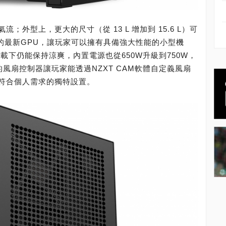
外型上，更大的尺寸（從 13 L 增加到 15.6 L）可
MD的最新GPU，讓玩家可以擁有具備強大性能的小型機
載下仍能保持涼爽，內置電源也從650W升級到750W，
的風扇控制器讓玩家能透過NZXT CAM軟體自定義風扇
符合個人需求的獨特設置。