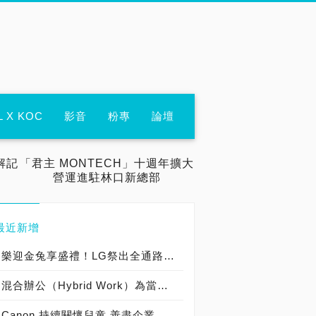
L X KOC
影音
粉專
論壇
解記
「君主 MONTECH」十週年擴大
營運進駐林口新總部
最近新增
樂迎金兔享盛禮！LG祭出全通路優惠 消費滿額gram 筆電帶回家，揪友加入LINE官方帳號購物金直接送 官方線上商城再推獨家優惠 最高享91折
混合辦公（Hybrid Work）為當前IT的熱門議題之一，台灣二版獨家新代理【SupRemo遠端桌面控制軟體】為使用者及企業實現IT支援的數位轉型
Canon 持續關懷兒童 善盡企業社會責任，手做暖心微笑杯子蛋糕 陪伴育幼院童渡過聖誕佳節