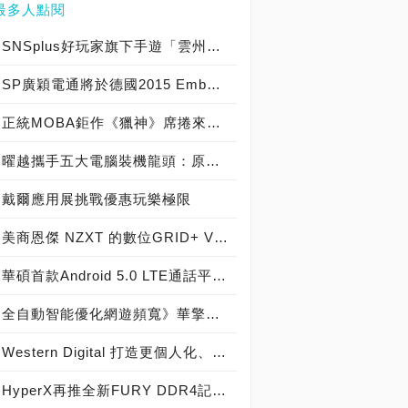
最多人點閱
SNSplus好玩家旗下手遊「雲州大儒俠」赴德參展首度亮相
SP廣穎電通將於德國2015 Embedded World展示全方位工控系列產品
正統MOBA鉅作《獵神》席捲來台，春季季賽總獎金冠軍獨拿新台幣1000萬!!!
曜越攜手五大電腦裝機龍頭：原價屋、三井、順發、燦坤及Yahoo! 共同發表『SPM雲端智慧電源管理平台』 曜越最新五款聯名綠能電競機全貌釋出
戴爾應用展挑戰優惠玩樂極限
美商恩傑 NZXT 的數位GRID+ V2讓您控制風扇更便利
華碩首款Android 5.0 LTE通話平板Fonepad 7 LTE (FE375CL)疾速上市
全自動智能優化網遊頻寬》華擎ASRock G10 Gaming Router電競無線路由器，正式上市！
Western Digital 打造更個人化、更安全的雲端儲存裝置 全新My Cloud OS 3操作系統讓相片分享、資料備份及同步功能由消費者全盤掌控
HyperX再推全新FURY DDR4記憶體 Predator DDR4容量同步升級