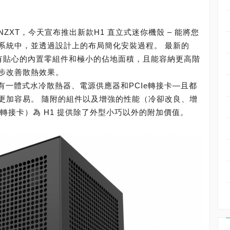
XT，今天宣布推出新款H1 直立式迷你機殼 – 能將您
系統中，並透過設計上的布局簡化安裝過程。 最新的
擁有貼心的內置零組件和極小的佔地面積，且能容納更高階
步改善散熱效果。
配有一體式水冷散熱器、電源供應器和PCIe轉接卡—且都
更加容易。 隨附的組件以及增強的性能（冷卻改良、增
n 4 轉接卡）為 H1 提供除了外型小巧以外的附加價值。