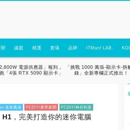
新聞
議題
精選
賣場
品牌
ITMan! LAB.
KO
2,800W 電源供應器」報到，
「挑戰 1000 萬張-顯示卡-拆
跑「4張 RTX 5090 顯示卡」
錄」全新專欄正式推出！
 Fan 改裝風扇
PCDIY!業界新聞
PCDIY!神兵利器
ew H1，完美打造你的迷你電腦