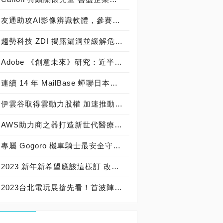
友通助攻AI影像辨識軟體，參賽團隊奪「2022 Intel DevCup」季軍
趨勢科技 ZDI 揭露漏洞並緩解危機，2022秋季 Pwn2Own 駭客大賽突顯家用裝置推升企業資安風險的現況
Adobe 《創意未來》研究：近半數創作者正透過創意內容賺取營收
連續 14 年 MailBase 蟬聯日本國內郵件歸檔市場冠軍寶座
伊雲谷取得雲動力股權 加速推動多雲整合解決方案
AWS助力商之器打造新世代醫療產業雲端解決方案，從AI助力打造心電圖AI模型，到Local Zone成就安全合規的醫療用戶體驗
專屬 Gogoro 機車騎士最安全守護，美國相機80年歷史品牌 寶麗萊MS280WG「蜂鷹」雙鏡機車行車記錄器，專為 Gogoro 車系所開發 業界No.1行車畫面清晰又艷麗
2023 新年新希望應該這樣訂 改善壞習慣就靠 Seagate！
2023台北電玩展搶先看！首波陣容公開