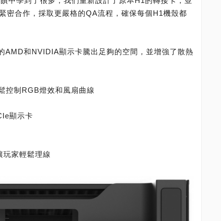
家反饋中學到了很多，我們重新設計了原本H1的轉接卡，並
緊密合作，採取更嚴格的QA流程，確保每個H1機殼都
最新的AMD和NVIDIA顯示卡騰出足夠的空間，並增強了散熱
，輕鬆控制RGB燈效和風扇曲線
CIe顯示卡
讓玩家輕鬆理線