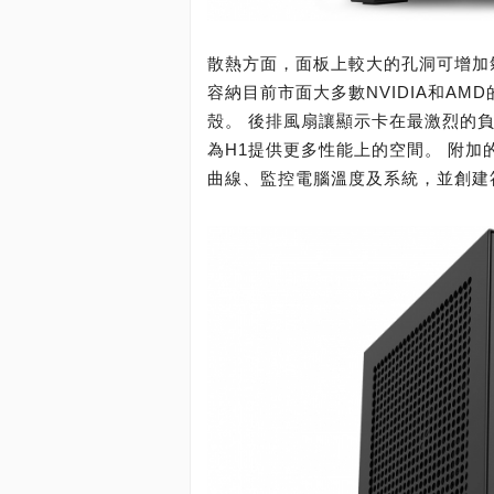
散熱方面，面板上較大的孔洞可增加氣流；
容納目前市面大多數NVIDIA和A
殼。 後排風扇讓顯示卡在最激烈的負
為H1提供更多性能上的空間。 附加
曲線、監控電腦溫度及系統，並創建