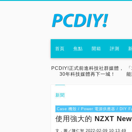
首頁
焦點
開箱
評測
PCDIY!正式前進科技社群媒體，
「
30年科技媒體再下一城！
能
新聞
Case 機殼 / Power 電源供應器 / DIY
使用強大的 NZXT N
文．圖／陳仁智
2022-02-09 10:13:49