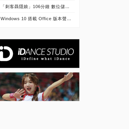
「刺客聶隱娘」106分鐘 數位儲存Western Digital超「殺」罩得住
Windows 10 搭載 Office 版本聲明稿 Office Mobile 、 Office 2016 與 Office 365 版本差異說明