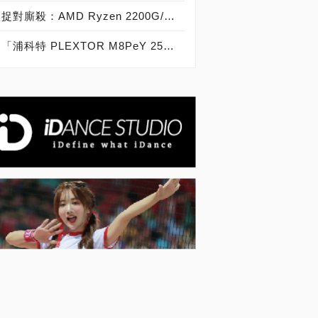
捉對廝殺：AMD Ryzen 2200G/2400G VS Intel Core i3-8100/i5-8400
「浦科特 PLEXTOR M8PeY 256GB、512GB、1TB」實測開箱，玩家級NVMe型PCIe 3.0 x4 SSD效能實測大作戰！