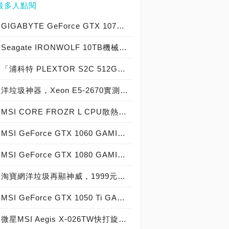
最多人點閱
GIGABYTE GeForce GTX 1070 Xtreme Gaming實測開箱，電競級顯示卡中的頂尖之作！
Seagate IRONWOLF 10TB機械硬碟實測開箱，氦氣填充那嘶狼守護者NAS HDD
「浦科特 PLEXTOR S2C 512GB SSD」實測開箱，超值型固態硬碟中的優質好貨！
洋垃圾神器，Xeon E5-2670實測開箱大作戰！
MSI CORE FROZR L CPU散熱器實測開箱，微星電競產品再添新兵
MSI GeForce GTX 1060 GAMING X 6G實測開箱，玩家級電競顯示卡中的神兵利器！
MSI GeForce GTX 1080 GAMING X 8G實測開箱，史上最強大Pascal自製顯示卡全面來襲！
淘寶網洋垃圾再顯神威，1999元買到8核心16執行緒Xeon E5-2670神器級處理器！
MSI GeForce GTX 1050 Ti GAMING X 4G實測開箱，中階電競顯示卡中的玩家精品！
微星MSI Aegis X-026TW快打旋風V同梱版實測開箱，VR電競桌機的頂尖之作！