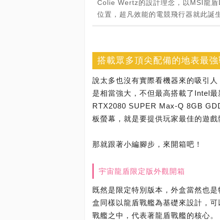
Colie Wertz的設計理念，以M
位置，超凡效能的電競飛行器就此誕
搭載眾多頂尖配備的地表最強
說太多也沒有實際看機器來的吸引人，這款
是相當強大，不但最高搭載了Intel最新第1
RTX2080 SUPER Max-Q 8
板螢幕，就是要提供玩家最佳的遊戲
那就跟著小編腳步，來開箱吧！
宇宙龍盾限定版外觀開箱
既然是限定特別版本，外盒當然也是特別重
盒同樣以龍盾戰艦為基礎來設計，可以看到
戰艦之中，代表著龍盾戰艦的核心。