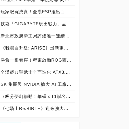
玩家敲碗成真！全漢FSP推出白色 VITA PM MIT 1000W 靜音電源純白上市！ MIT 白金電源首度披上純白戰袍，支援 ATX 3.1、PCIe 5.1，10年保固！
技嘉「GIGABYTE玩出戰力」品牌活動8/3讓玩家「找到專屬配備」
新北市政府勞工局評鑑唯一連續三年獲獎企業！ 宏正三度榮膺新北市政府<友善移工企業>殊榮
《我獨自升級: ARISE》最新更新 成振宇覺醒闇影君主繼承者
勝負一眼看穿！程東啟動ROG西風之神 雙螢幕AI致勝全局
全漢經典聖武士全面進化 ATX3.1，價格不變！FSP VIC BD+ 電競入門最強銅牌電源！ ATX 3.1、全新壓紋線材、登錄享 5 年保固，打造新世代入門電競首選
SK 集團與 NVIDIA 擴大 AI 工廠與次世代記憶體策略合作 規模逾 5,000 億美元的 NVIDIA-SK AI 計畫（NVIDIA-SK AI Initiative）， 涵蓋 SK Telecom 最高達 2GW 的 AI 工廠，以及與 SK 海力士的長期 AI 記憶體合作
ㄅ級分夢幻聯動！華碩ｘT1聯名顯示卡全台盛大開賣
《七騎士Re:BIRTH》迎來強大的全新英雄[天劍]宣嵐 同步推出韓國主題劇情