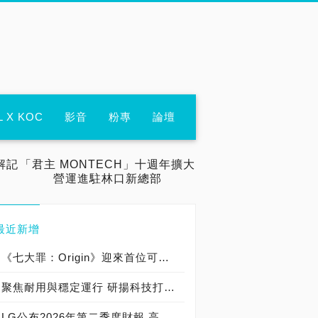
L X KOC
影音
粉專
論壇
解記
「君主 MONTECH」十週年擴大
營運進駐林口新總部
最近新增
《七大罪：Origin》迎來首位可遊玩十誡角色「德里艾利」
聚焦耐用與穩定運行 研揚科技打造新一代 COM Express Type 6 模組
LG公布2026年第二季度財報 高附加價值產品銷售成長與成本競爭力提升，營業獲利年增 147%