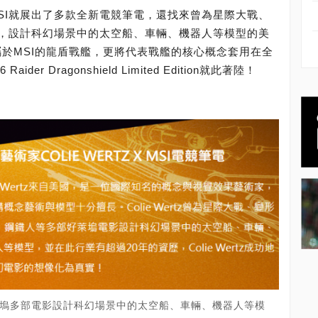
SI就展出了多款全新電競筆電，還找來曾為星際大戰、
，設計科幻場景中的太空船、車輛、機器人等模型的美
造了專屬於MSI的龍盾戰艦，更將代表戰艦的核心概念套用在全
aider Dragonshield Limited Edition就此著陸！
曾為好來塢多部電影設計科幻場景中的太空船、車輛、機器人等模