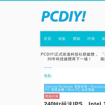
首頁
焦點
開箱
評測
PCDIY!正式前進科技社群媒體，
「
30年科技媒體再下一城！
能
焦點
Gaming Notebook 電競筆電 / Busines
PC 電競桌機 / Mini PC 迷你電腦
開箱評測
240Hz極速IPS、Intel