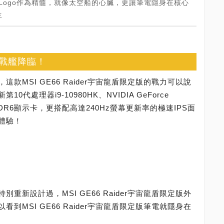
SI龍盾Logo作為精髓，就像太空船的心臟，更讓筆電隱身在核心
生
戰艦降臨！
MSI GE66 Raider宇宙龍盾限定版的戰力可以說
0代處理器i9-10980HK、NVIDIA GeForce
GB GDDR6顯示卡，更搭配高達240Hz螢幕更新率的極速IPS面
體驗！
新設計過，MSI GE66 Raider宇宙龍盾限定版外
MSI GE66 Raider宇宙龍盾限定版筆電就隱身在