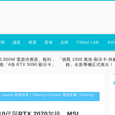
新聞
議題
精選
賣場
品牌
ITMan! LAB.
KO
2,800W 電源供應器」報到，
「挑戰 1000 萬張-顯示卡-拆
跑「4張 RTX 5090 顯示卡」
錄」全新專欄正式推出！
s Laptop 商務筆電 / Gaming Console 電競掌機 / Gaming
 10代與RTX 2070加持，MSI