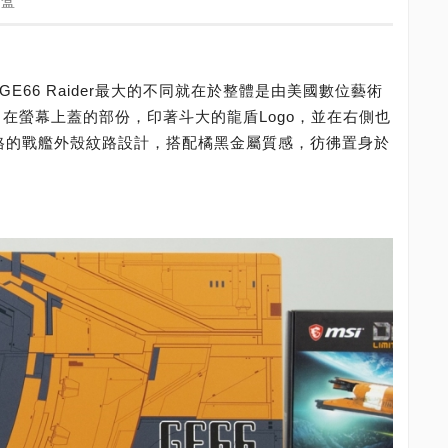
外盒
版與GE66 Raider最大的不同就在於整體是由美國數位藝術
外型，在螢幕上蓋的部份，印著斗大的龍盾Logo，並在右側也
風格的戰艦外殼紋路設計，搭配橘黑金屬質感，彷彿置身於