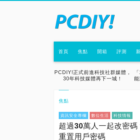
首頁
焦點
開箱
評測
PCDIY!正式前進科技社群媒體，
「
30年科技媒體再下一城！
能
焦點
資訊安全專欄
數位生活
科技情報
超過30萬人一起改密碼？
重置用戶密碼