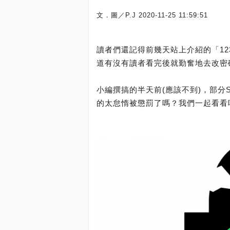
文．圖／P.J
2020-11-25 11:59:51
讀者們還記得前幾天站上介紹的「12
道有沒有讀者看完後就勤奮地去改密碼
小編撰搞的半天前(應該不到)，部分S
的太怠惰被懲罰了嗎？我們一起看看