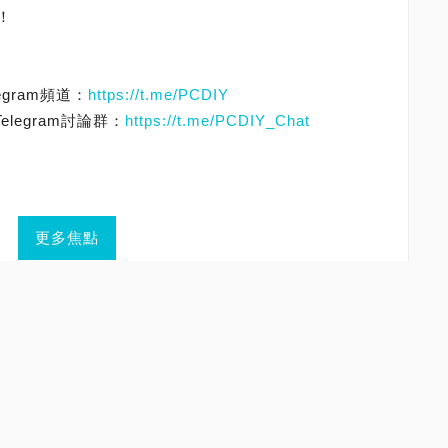
！
egram頻道：
https://t.me/PCDIY
elegram討論群：
https://t.me/PCDIY_Chat
更多焦點
情緒謾罵、或內容涉及非法的言論。
用途的垃圾內容及連結。
開張貼在留言版內。
或發表與各文章主題無關的文章。
人名譽或企業形象聲譽的文章。