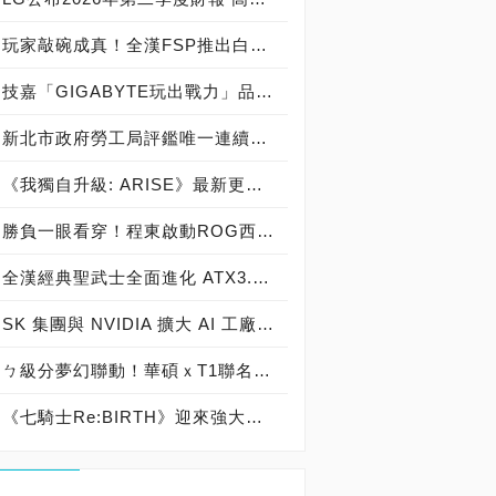
玩家敲碗成真！全漢FSP推出白色 VITA PM MIT 1000W 靜音電源純白上市！ MIT 白金電源首度披上純白戰袍，支援 ATX 3.1、PCIe 5.1，10年保固！
技嘉「GIGABYTE玩出戰力」品牌活動8/3讓玩家「找到專屬配備」
新北市政府勞工局評鑑唯一連續三年獲獎企業！ 宏正三度榮膺新北市政府<友善移工企業>殊榮
《我獨自升級: ARISE》最新更新 成振宇覺醒闇影君主繼承者
勝負一眼看穿！程東啟動ROG西風之神 雙螢幕AI致勝全局
全漢經典聖武士全面進化 ATX3.1，價格不變！FSP VIC BD+ 電競入門最強銅牌電源！ ATX 3.1、全新壓紋線材、登錄享 5 年保固，打造新世代入門電競首選
SK 集團與 NVIDIA 擴大 AI 工廠與次世代記憶體策略合作 規模逾 5,000 億美元的 NVIDIA-SK AI 計畫（NVIDIA-SK AI Initiative）， 涵蓋 SK Telecom 最高達 2GW 的 AI 工廠，以及與 SK 海力士的長期 AI 記憶體合作
ㄅ級分夢幻聯動！華碩ｘT1聯名顯示卡全台盛大開賣
《七騎士Re:BIRTH》迎來強大的全新英雄[天劍]宣嵐 同步推出韓國主題劇情