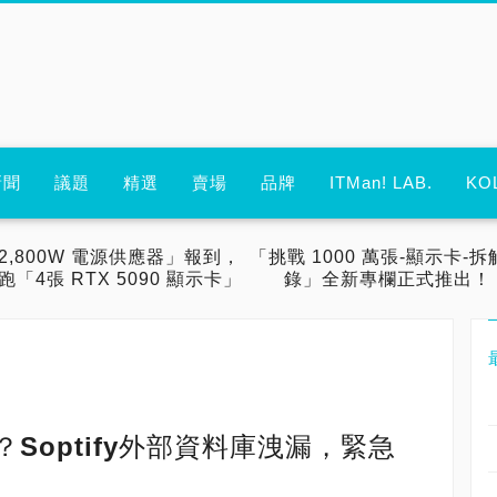
新聞
議題
精選
賣場
品牌
ITMan! LAB.
KO
2,800W 電源供應器」報到，
「挑戰 1000 萬張-顯示卡-拆
跑「4張 RTX 5090 顯示卡」
錄」全新專欄正式推出！
Soptify外部資料庫洩漏，緊急