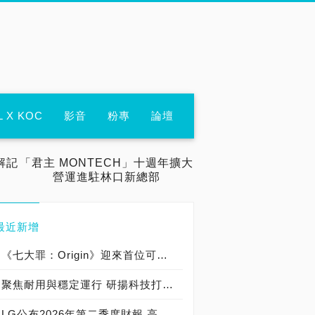
L X KOC
影音
粉專
論壇
解記
「君主 MONTECH」十週年擴大
營運進駐林口新總部
最近新增
《七大罪：Origin》迎來首位可遊玩十誡角色「德里艾利」
聚焦耐用與穩定運行 研揚科技打造新一代 COM Express Type 6 模組
LG公布2026年第二季度財報 高附加價值產品銷售成長與成本競爭力提升，營業獲利年增 147%