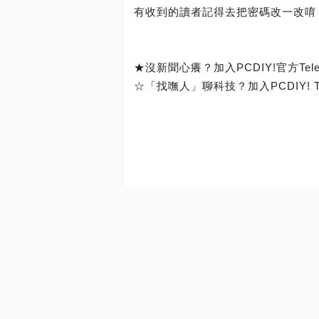
有收到的讀者記得去把密碼改一改唷
★沒新聞心癢？加入PCDIY!官方Tel
☆「找嘸人」聊科技？加入PCDIY! T
發表您的看法
請勿張貼任何涉及冒名、人身攻擊、
請勿張貼任何帶有商業或宣傳、廣告
請勿侵犯個人隱私權，將他人資料公
請勿重複留言（包括跨版重複留言）
請勿張貼涉及未經證實或明顯傷害個