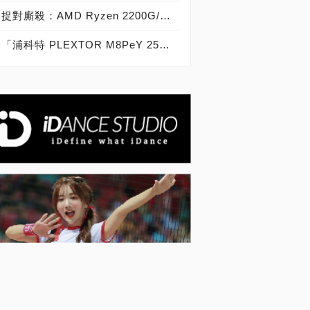
捉對廝殺：AMD Ryzen 2200G/2400G VS Intel Core i3-8100/i5-8400
「浦科特 PLEXTOR M8PeY 256GB、512GB、1TB」實測開箱，玩家級NVMe型PCIe 3.0 x4 SSD效能實測大作戰！