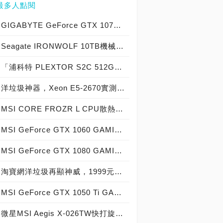
最多人點閱
GIGABYTE GeForce GTX 1070 Xtreme Gaming實測開箱，電競級顯示卡中的頂尖之作！
Seagate IRONWOLF 10TB機械硬碟實測開箱，氦氣填充那嘶狼守護者NAS HDD
「浦科特 PLEXTOR S2C 512GB SSD」實測開箱，超值型固態硬碟中的優質好貨！
洋垃圾神器，Xeon E5-2670實測開箱大作戰！
MSI CORE FROZR L CPU散熱器實測開箱，微星電競產品再添新兵
MSI GeForce GTX 1060 GAMING X 6G實測開箱，玩家級電競顯示卡中的神兵利器！
MSI GeForce GTX 1080 GAMING X 8G實測開箱，史上最強大Pascal自製顯示卡全面來襲！
淘寶網洋垃圾再顯神威，1999元買到8核心16執行緒Xeon E5-2670神器級處理器！
MSI GeForce GTX 1050 Ti GAMING X 4G實測開箱，中階電競顯示卡中的玩家精品！
微星MSI Aegis X-026TW快打旋風V同梱版實測開箱，VR電競桌機的頂尖之作！