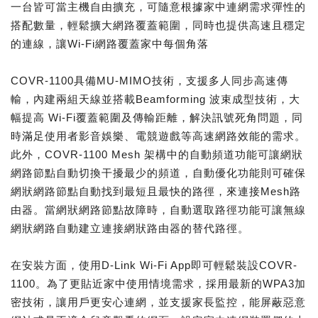
一台皆可當主機自由擴充，可隨意根據家中連網需求彈性的
搭配數量，輕鬆擴大網路覆蓋範圍，同時也提供高速且穩定
的連線，讓Wi-Fi網路覆蓋家中每個角落
COVR-1100具備MU-MIMO技術，支援多人同步高速傳
輸，內建兩組天線並搭載Beamforming 波束成型技術，大
幅提高 Wi-Fi覆蓋範圍及傳輸距離，解決訊號死角問題，同
時滿足使用者影音娛樂、電競遊戲等高速網路效能的需求。
此外，COVR-1100 Mesh 架構中的自動頻道功能可讓網狀
網路節點自動切換干擾最少的頻道，自動優化功能則可確保
網狀網路節點自動找到最短且最快的路徑，來連接Mesh路
由器。當網狀網路節點故障時，自動選取路徑功能可讓無線
網狀網路自動建立連接網狀路由器的替代路徑。
在安裝方面，使用D-Link Wi-Fi App即可輕鬆裝設COVR-
1100。為了更貼近家中使用情境需求，採用最新的WPA3加
密技術，讓用戶更安心連網，並支援家長監控，能屏蔽惡意