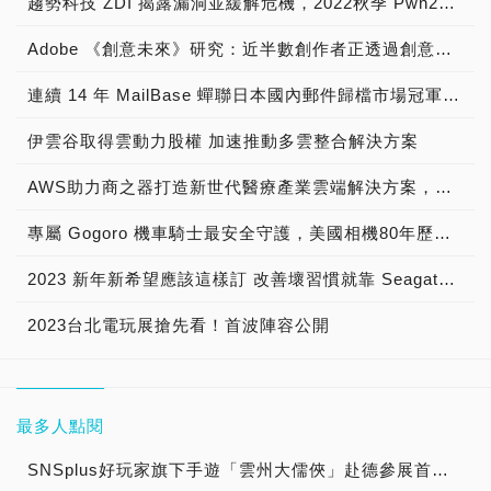
趨勢科技 ZDI 揭露漏洞並緩解危機，2022秋季 Pwn2Own 駭客大賽突顯家用裝置推升企業資安風險的現況
Adobe 《創意未來》研究：近半數創作者正透過創意內容賺取營收
連續 14 年 MailBase 蟬聯日本國內郵件歸檔市場冠軍寶座
伊雲谷取得雲動力股權 加速推動多雲整合解決方案
AWS助力商之器打造新世代醫療產業雲端解決方案，從AI助力打造心電圖AI模型，到Local Zone成就安全合規的醫療用戶體驗
專屬 Gogoro 機車騎士最安全守護，美國相機80年歷史品牌 寶麗萊MS280WG「蜂鷹」雙鏡機車行車記錄器，專為 Gogoro 車系所開發 業界No.1行車畫面清晰又艷麗
2023 新年新希望應該這樣訂 改善壞習慣就靠 Seagate！
2023台北電玩展搶先看！首波陣容公開
最多人點閱
SNSplus好玩家旗下手遊「雲州大儒俠」赴德參展首度亮相