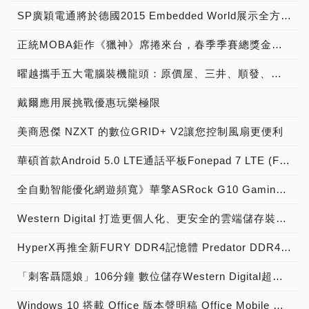
SP廣穎電通將於德國2015 Embedded World展示全方位工控系列產品
正統MOBA鉅作《獵神》席捲來台，春季季賽總獎金冠軍獨拿新台幣1000萬!!!
曜越攜手五大電腦裝機龍頭：原價屋、三井、順發、燦坤及Yahoo! 共同發表『SPM雲端智慧電源管理平台』 曜越最新五款聯名綠能電競機全貌釋出
戴爾應用展挑戰優惠玩樂極限
美商恩傑 NZXT 的數位GRID+ V2讓您控制風扇更便利
華碩首款Android 5.0 LTE通話平板Fonepad 7 LTE (FE375CL)疾速上市
全自動智能優化網遊頻寬》華擎ASRock G10 Gaming Router電競無線路由器，正式上市！
Western Digital 打造更個人化、更安全的雲端儲存裝置 全新My Cloud OS 3操作系統讓相片分享、資料備份及同步功能由消費者全盤掌控
HyperX再推全新FURY DDR4記憶體 Predator DDR4容量同步升級
「刺客聶隱娘」106分鐘 數位儲存Western Digital超「殺」罩得住
Windows 10 搭載 Office 版本聲明稿 Office Mobile 、 Office 2016 與 Office 365 版本差異說明