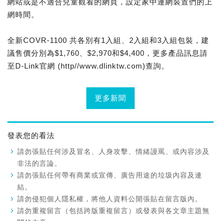
網站或是不適合兒童觀看的網頁，設定家中連網裝置們的上
網時間。
全新COVR-1100 共各別有1入組、2入組和3入組包裝，建
議售價分別為$1,760、$2,970和$4,400，更多產品訊息請
至D-Link官網 (http//www.dlinktw.com)查詢。
更多新聞
發表您的看法
請勿張貼任何涉及冒名、人身攻擊、情緒謾罵、或內容涉及
非法的言論。
請勿張貼任何帶有商業或宣傳、廣告用途的垃圾內容及連
結。
請勿侵犯個人隱私權，將他人資料公開張貼在留言版內。
請勿重複留言（包括跨版重複留言）或發表與各文章主題無