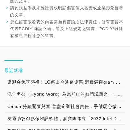
關的文章。
請勿張貼涉及未經證實或明顯傷害個人名譽或企業形象聲譽
的文章。
您在留言版發表的內容需自負言論之法律責任，所有言論不
代表PCDIY!雜誌立場，違反上述規定之留言，PCDIY!雜誌
有權逕行刪除您的留言。
最近新增
樂迎金兔享盛禮！LG祭出全通路優惠 消費滿額gram 筆電帶回家，揪友加入LINE官方帳號購物金直接送 官方線上商城再推獨家優惠 最高享91折
混合辦公（Hybrid Work）為當前IT的熱門議題之一，台灣二版獨家新代理【SupRemo遠端桌面控制軟體】為使用者及企業實現IT支援的數位轉型
Canon 持續關懷兒童 善盡企業社會責任，手做暖心微笑杯子蛋糕 陪伴育幼院童渡過聖誕佳節
友通助攻AI影像辨識軟體，參賽團隊奪「2022 Intel DevCup」季軍