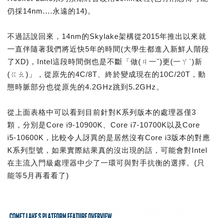
仍採14nm....永遠的14)。
不過話說回來，14nm的Skylake架構從2015年推出以來就
一直伴隨著我們將近快5年的時間(大學生都進入新鮮人階段
了XD)，Intel這段時間倒也是不斷「做(ㄐ一ˇ)更(一ㄚˊ)新
(ㄍㄠ)」，從原先的4C/8T、終於變成現在的10C/20T，動
態時脈部分也從原先的4.2GHz跳到5.2GHz。
從上面表格中可以看到目前針對K系列版本的處理器僅3
顆，分別是Core i9-10900K、Core i7-10700K以及Core
i5-10600K，比較令人訝異的是居然沒有Core i3版本的對應
K系列型號，如果實際結果真的沒出現的話，可能會對Intel
在主流入門級處理器中少了一環可與對手抗衡的選擇。(只
能等5月再看看了)