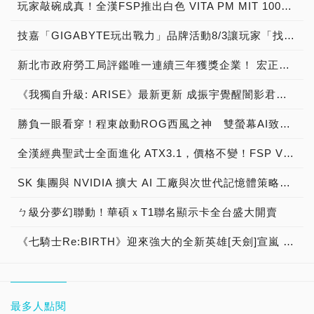
玩家敲碗成真！全漢FSP推出白色 VITA PM MIT 1000W 靜音電源純白上市！ MIT 白金電源首度披上純白戰袍，支援 ATX 3.1、PCIe 5.1，10年保固！
技嘉「GIGABYTE玩出戰力」品牌活動8/3讓玩家「找到專屬配備」
新北市政府勞工局評鑑唯一連續三年獲獎企業！ 宏正三度榮膺新北市政府<友善移工企業>殊榮
《我獨自升級: ARISE》最新更新 成振宇覺醒闇影君主繼承者
勝負一眼看穿！程東啟動ROG西風之神 雙螢幕AI致勝全局
全漢經典聖武士全面進化 ATX3.1，價格不變！FSP VIC BD+ 電競入門最強銅牌電源！ ATX 3.1、全新壓紋線材、登錄享 5 年保固，打造新世代入門電競首選
SK 集團與 NVIDIA 擴大 AI 工廠與次世代記憶體策略合作 規模逾 5,000 億美元的 NVIDIA-SK AI 計畫（NVIDIA-SK AI Initiative）， 涵蓋 SK Telecom 最高達 2GW 的 AI 工廠，以及與 SK 海力士的長期 AI 記憶體合作
ㄅ級分夢幻聯動！華碩ｘT1聯名顯示卡全台盛大開賣
《七騎士Re:BIRTH》迎來強大的全新英雄[天劍]宣嵐 同步推出韓國主題劇情
最多人點閱