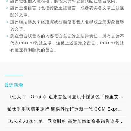
請勿侵犯個人隱私權，將他人資料公開張貼在留言版內。
請勿重複留言（包括跨版重複留言）或發表與各文章主題無
關的文章。
請勿張貼涉及未經證實或明顯傷害個人名譽或企業形象聲譽
的文章。
您在留言版發表的內容需自負言論之法律責任，所有言論不
代表PCDIY!雜誌立場，違反上述規定之留言，PCDIY!雜誌
有權逕行刪除您的留言。
最近新增
《七大罪：Origin》迎來首位可遊玩十誡角色「德里艾利」
聚焦耐用與穩定運行 研揚科技打造新一代 COM Express Type 6 模組
LG公布2026年第二季度財報 高附加價值產品銷售成長與成本競爭力提升，營業獲利年增 147%