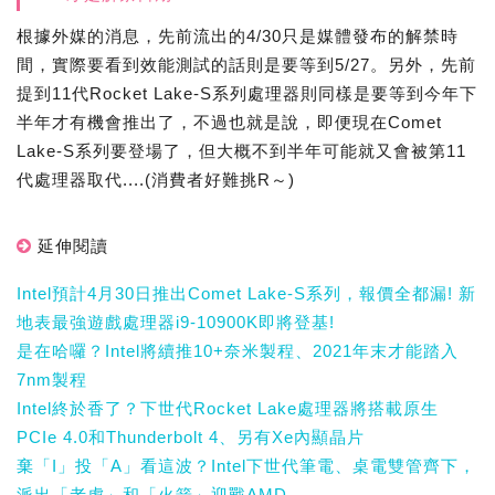
根據外媒的消息，先前流出的4/30只是媒體發布的解禁時
間，實際要看到效能測試的話則是要等到5/27。另外，先前
提到11代Rocket Lake-S系列處理器則同樣是要等到今年下
半年才有機會推出了，不過也就是說，即便現在Comet
Lake-S系列要登場了，但大概不到半年可能就又會被第11
代處理器取代....(消費者好難挑R～)
延伸閱讀
Intel預計4月30日推出Comet Lake-S系列，報價全都漏! 新
地表最強遊戲處理器i9-10900K即將登基!
是在哈囉？Intel將續推10+奈米製程、2021年末才能踏入
7nm製程
Intel終於香了？下世代Rocket Lake處理器將搭載原生
PCIe 4.0和Thunderbolt 4、另有Xe內顯晶片
棄「I」投「A」看這波？Intel下世代筆電、桌電雙管齊下，
派出「老虎」和「火箭」迎戰AMD