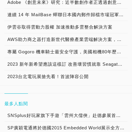
Adobe 《創意未來》研究：近半數創作者正透過創意內容賺取營收
連續 14 年 MailBase 蟬聯日本國內郵件歸檔市場冠軍寶座
伊雲谷取得雲動力股權 加速推動多雲整合解決方案
AWS助力商之器打造新世代醫療產業雲端解決方案，從AI助力打造心電圖AI模型，到Local Zone成就安全合規的醫療用戶體驗
專屬 Gogoro 機車騎士最安全守護，美國相機80年歷史品牌 寶麗萊MS280WG「蜂鷹」雙鏡機車行車記錄器，專為 Gogoro 車系所開發 業界No.1行車畫面清晰又艷麗
2023 新年新希望應該這樣訂 改善壞習慣就靠 Seagate！
2023台北電玩展搶先看！首波陣容公開
最多人點閱
SNSplus好玩家旗下手遊「雲州大儒俠」赴德參展首度亮相
SP廣穎電通將於德國2015 Embedded World展示全方位工控系列產品