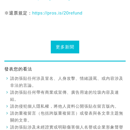
※退票規定：
https://pros.is/20refund
更多新聞
發表您的看法
請勿張貼任何涉及冒名、人身攻擊、情緒謾罵、或內容涉及
非法的言論。
請勿張貼任何帶有商業或宣傳、廣告用途的垃圾內容及連
結。
請勿侵犯個人隱私權，將他人資料公開張貼在留言版內。
請勿重複留言（包括跨版重複留言）或發表與各文章主題無
關的文章。
請勿張貼涉及未經證實或明顯傷害個人名譽或企業形象聲譽