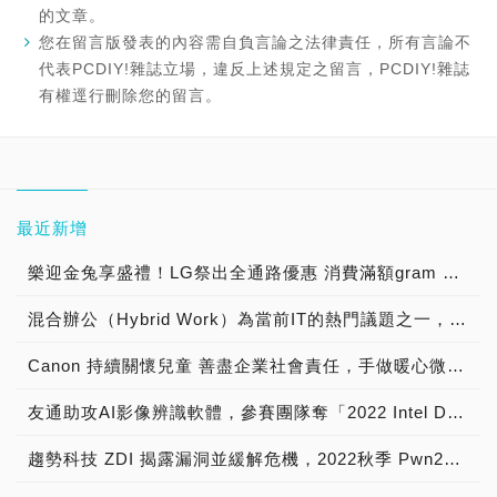
的文章。
您在留言版發表的內容需自負言論之法律責任，所有言論不
代表PCDIY!雜誌立場，違反上述規定之留言，PCDIY!雜誌
有權逕行刪除您的留言。
最近新增
樂迎金兔享盛禮！LG祭出全通路優惠 消費滿額gram 筆電帶回家，揪友加入LINE官方帳號購物金直接送 官方線上商城再推獨家優惠 最高享91折
混合辦公（Hybrid Work）為當前IT的熱門議題之一，台灣二版獨家新代理【SupRemo遠端桌面控制軟體】為使用者及企業實現IT支援的數位轉型
Canon 持續關懷兒童 善盡企業社會責任，手做暖心微笑杯子蛋糕 陪伴育幼院童渡過聖誕佳節
友通助攻AI影像辨識軟體，參賽團隊奪「2022 Intel DevCup」季軍
趨勢科技 ZDI 揭露漏洞並緩解危機，2022秋季 Pwn2Own 駭客大賽突顯家用裝置推升企業資安風險的現況