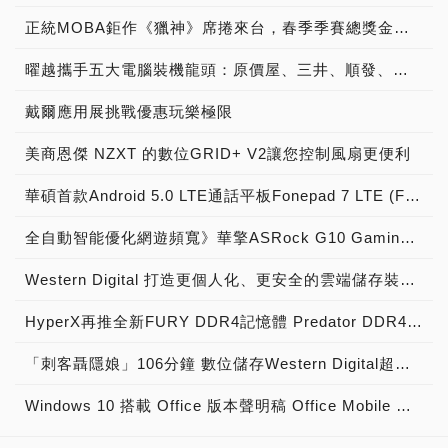
正統MOBA鉅作《獵神》席捲來台，春季季賽總獎金冠軍獨拿新台幣1000萬!!!
曜越攜手五大電腦裝機龍頭：原價屋、三井、順發、燦坤及Yahoo! 共同發表『SPM雲端智慧電源管理平台』 曜越最新五款聯名綠能電競機全貌釋出
戴爾應用展挑戰優惠玩樂極限
美商恩傑 NZXT 的數位GRID+ V2讓您控制風扇更便利
華碩首款Android 5.0 LTE通話平板Fonepad 7 LTE (FE375CL)疾速上市
全自動智能優化網遊頻寬》華擎ASRock G10 Gaming Router電競無線路由器，正式上市！
Western Digital 打造更個人化、更安全的雲端儲存裝置 全新My Cloud OS 3操作系統讓相片分享、資料備份及同步功能由消費者全盤掌控
HyperX再推全新FURY DDR4記憶體 Predator DDR4容量同步升級
「刺客聶隱娘」106分鐘 數位儲存Western Digital超「殺」罩得住
Windows 10 搭載 Office 版本聲明稿 Office Mobile 、 Office 2016 與 Office 365 版本差異說明