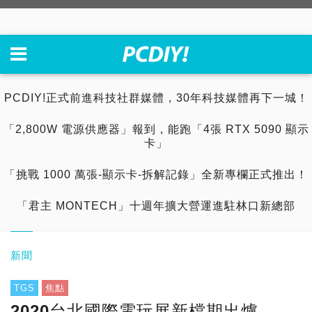
PCDIY!正式前進科技社群媒體，30年科技媒體再下一城！
「2,800W 電源供應器」報到，能跑「4張 RTX 5090 顯示
卡」
「挑戰 1000 萬張-顯示卡-拆解記錄」全新專欄正式推出！
「君主 MONTECH」十週年擴大營運進駐林口新總部
新聞
TGS
焦點
2020台北國際電玩展新檔期出爐，