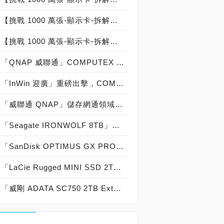
【挑戰 1000 萬張-顯示卡-拆解記錄：000-000-002】技嘉 GIGABYTE GEFORCE RTX 5090 GAMING OC 32G：台灣代理商青雲公司貨：台灣製造 Made In Taiwan
【挑戰 1000 萬張-顯示卡-拆解記錄：000-000-001】映眾 INNO3D GEFORCE RTX 5090 X3：台灣代理商威健公司貨：印尼製造 Made In Indonesia
「QNAP 威聯通」COMPUTEX 2026 大放異彩，以「READY 高可用性，全面就緒 RECOVERY 即刻救援，絕不妥協 專為 AI 時代而生」為主題，宣示「賦能 AI 新時代」！
「InWin 迎廣」重磅出擊，COMPUTEX 2026以「超越硬體，構築 AI 未來架構」為主題，展現「從硬體製造到AI系統整合的全面進化」！
「威聯通 QNAP」儲存網通領域經營有成，獲得PCDIY!第二十屆玩家票選品牌大賞暨ITMan!企業品牌大調查2025「NAS、企業級交換器」最佳品牌肯定！
「Seagate IRONWOLF 8TB」實測開箱，「5,400轉」那嘶狼「節省電力 48％ 噪音減少 18％ 抗震提升 12％」NAS專用硬碟機首選！
「SanDisk OPTIMUS GX PRO 8100 SSD 2TB」實測開箱，「14,900 MB/s俱樂部」史上最強「第四代 PCIe 5.0 SSD」高效能低功耗固態硬碟！
「LaCie Rugged MINI SSD 2TB」實測開箱，「USB 3.2 Gen 2x2 穩固精悍」20Gbps 外接式固態硬碟專業首選！
「威剛 ADATA SC750 2TB External SSD」實測開箱，USB 3.2 Gen2 10Gb/s 免傳輸線「袖珍便攜」高效能外接式固態硬碟！