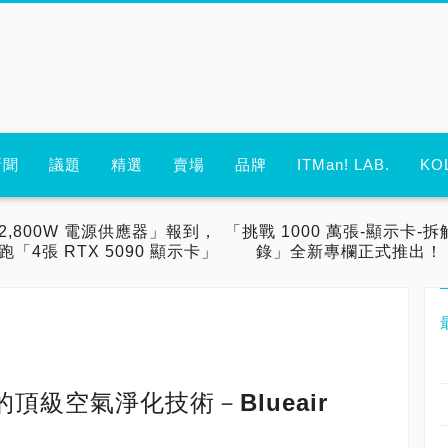
新聞
議題
精選
賣場
品牌
ITMan! LAB.
KO
2,800W 電源供應器」報到，
「挑戰 1000 萬張-顯示卡-拆
跑「4張 RTX 5090 顯示卡」
錄」全新專欄正式推出！
頂級空氣淨化技術－Blueair