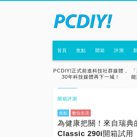
首頁
焦點
開箱
評測
PCDIY!正式前進科技社群媒體，
「
30年科技媒體再下一城！
能
開箱評測
焦點
數位生活
為健康把關！來自瑞典的
Classic 290i開箱試用