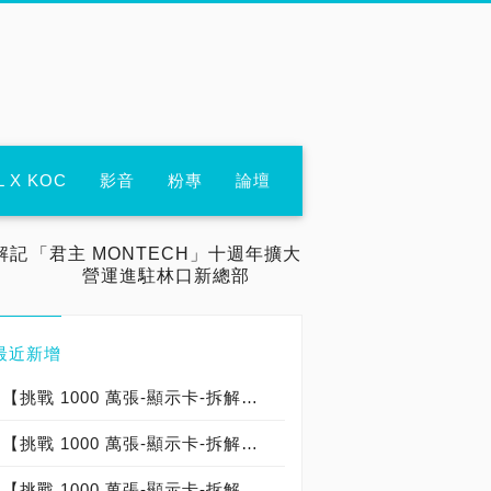
L X KOC
影音
粉專
論壇
解記
「君主 MONTECH」十週年擴大
營運進駐林口新總部
最近新增
【挑戰 1000 萬張-顯示卡-拆解記錄：000-000-018】微星 MSI GeForce RTX 5090 32G LIGHTNING Z 閃電卡皇：台灣代理商建達公司貨：台灣製造 Made In Taiwan（限定版→僅開箱）
【挑戰 1000 萬張-顯示卡-拆解記錄：000-000-004】華碩 ASUS TUF Gaming GeForce RTX 5090 32GB GDDR7：台灣代理商聯強公司貨：中國製造 Made In China
【挑戰 1000 萬張-顯示卡-拆解記錄：000-000-003】微星 MSI GEFORCE RTX 5090 GAMING TRIO OC：台灣代理商建達公司貨：台灣製造 Made In Taiwan