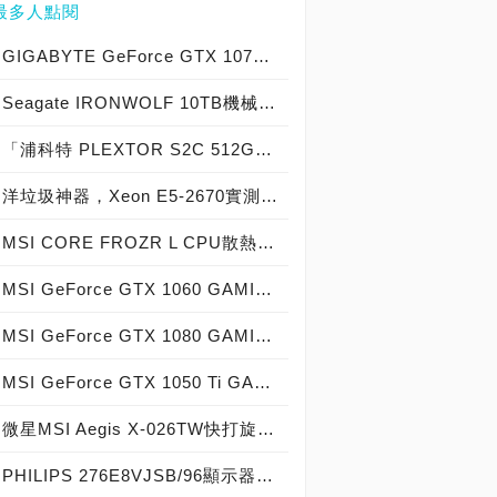
最多人點閱
GIGABYTE GeForce GTX 1070 Xtreme Gaming實測開箱，電競級顯示卡中的頂尖之作！
Seagate IRONWOLF 10TB機械硬碟實測開箱，氦氣填充那嘶狼守護者NAS HDD
「浦科特 PLEXTOR S2C 512GB SSD」實測開箱，超值型固態硬碟中的優質好貨！
洋垃圾神器，Xeon E5-2670實測開箱大作戰！
MSI CORE FROZR L CPU散熱器實測開箱，微星電競產品再添新兵
MSI GeForce GTX 1060 GAMING X 6G實測開箱，玩家級電競顯示卡中的神兵利器！
MSI GeForce GTX 1080 GAMING X 8G實測開箱，史上最強大Pascal自製顯示卡全面來襲！
MSI GeForce GTX 1050 Ti GAMING X 4G實測開箱，中階電競顯示卡中的玩家精品！
微星MSI Aegis X-026TW快打旋風V同梱版實測開箱，VR電競桌機的頂尖之作！
PHILIPS 276E8VJSB/96顯示器實機開箱， 史上最超值27吋4K級IPS面板極細窄邊框螢幕！