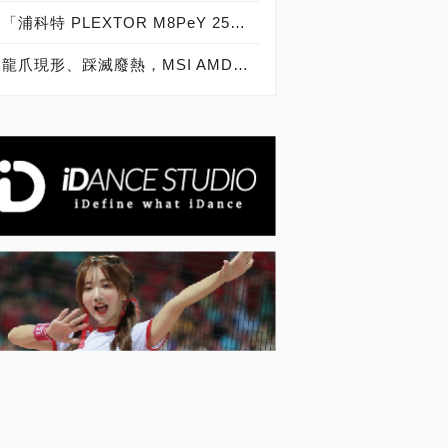
「浦科特 PLEXTOR M8PeY 256GB、512GB、1TB」實測開箱，玩家級NVMe型PCIe 3.0 x4 SSD效能實測大作戰！
龍爪現形、踩滅廢熱，MSI AMD Radeon RX 6600 XT GAMING X 8G開箱解密