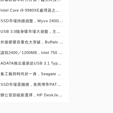
Intel Core i9-9980XE處理器之王 正式上市，18核心36執行緒 價格再創新高 光華商場報價61,800元！
SSD市場持續崩盤，Wyvo 240GB SSD只要1999元
USB 3.0隨身碟市場大崩盤，主流容量64GB價格只要500元有找
外接硬碟容量也大突破，Buffalo HD-LXU3 3.5吋USB外接硬碟
讀寫2400／1200MB，Intel 750 1.2TB SSD給你超速快感的享受
ADATA推出最新款USB 3.1 Type-C OTG隨身碟，讓您兩個願望一次滿足
集工藝與時尚於一身，Seagate 2.5吋外接硬碟超薄登場
SSD市場震撼價，美商博帝PATRIOT Blast 240GB只要1,999元
辦公室節能新選擇，HP DeskJet UIA 4729hc「省」墨登場