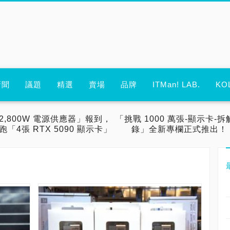
新聞
議題
精選
賣場
品牌
ITMan! LAB.
KO
2,800W 電源供應器」報到，
「挑戰 1000 萬張-顯示卡-拆
跑「4張 RTX 5090 顯示卡」
錄」全新專欄正式推出！