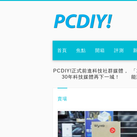
首頁
焦點
開箱
評測
PCDIY!正式前進科技社群媒體，
「
30年科技媒體再下一城！
能
賣場