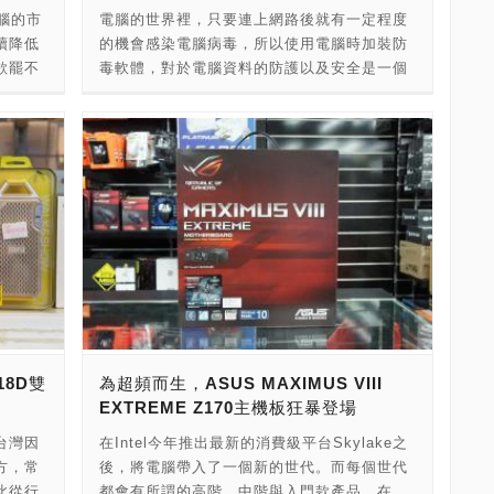
一批的
最大之外，讀寫的效能可達到每秒2400／
腦的市
電腦的世界裡，只要連上網路後就有一定程度
訊 店
1200MB的驚人水準。與市面上廣受歡迎的
續降低
的機會感染電腦病毒，所以使用電腦時加裝防
-
SATA SSD相比，SATA介面最高讀寫只能達
欲罷不
毒軟體，對於電腦資料的防護以及安全是一個
北市八德路
到600MB，速度的落差相當的大，可見這款
面上採
良好的觀念。近年來行動裝置普及，不少人開
750系列效能真的相當強悍。Intel原廠也提供
配備
始選擇使用智慧型手機或是平板電腦來上網，
了長達五年的超長保固時間，讓使用者可以更
目，到
也有越來越多人幫行動裝置加裝了防毒軟體，
安心的選購。而大家所關心的價格部份，在紐
光華特
只能說網路資訊安全與防範電腦病毒，在網路
頓電子實際看到的報價為新台幣32,000元，與
款物超
發達的現代是一個重要的課題。 卡巴斯基的防
標準SSD的市場價格來比較，算是相當的昂
商博帝推
毒軟體有口皆碑，在電腦市場上廣受大家好
貴。但是所謂一分錢一分貨，頂級的價格帶來
式型號
評。近期光華特派記者小路克在賣場店家看到
頂級的效能，如果您是這樣的極限玩家，不妨
列除了
卡巴斯基在進行軟體促銷，市場口碑很好的卡
可以參考看看唷。 連結＝ntel SSD 750系列
B可供消
巴斯基ANTI-VIRUS防毒軟體套裝，1台電腦2
400GB投震撼彈389美元入市，速度快價格低
GB是標
年授權的版本只要新台幣490元。490元可以使
引爆PCIe SSD固態硬碟價格戰！
列的控制
用2年真的是太便宜啦！更超值的是，購買此
[http://www.pcdiy.com.tw/webroot/article.php?
30MB
ANTI-VIRUS防毒軟體還加送卡巴斯基的手機
art=1458]
18D雙
為超頻而生，ASUS MAXIMUS VIII
的極限，
防毒軟體1年版授權，只要您的行動裝置為
EXTREME Z170主機板狂暴登場
際看到
Android系統都可以使用。這樣一個買2年電腦
B的
授權送1年手機授權的套裝只要新台幣490元，
台灣因
在Intel今年推出最新的消費級平台Skylake之
宜啦！
整個就是太划算了啦！年關將至，如果剛好您
方，常
後，將電腦帶入了一個新的世代。而每個世代
限，讓
的防毒軟體授權到齊了想要採購新版防毒軟體
此從行
都會有所謂的高階、中階與入門款產品。在