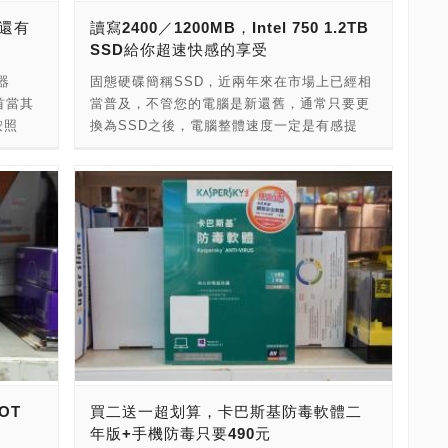
8GB記
版本授權要價新台幣1,000元左右的防毒軟
5899 店家地址：台北市八德路一段66號 商品
K還有
讀寫2400／1200MB，Intel 750 1.2TB
調查日
體，現在一套只要990元，還多送您一套。等
價格：16GB／460元，32GB／660元，64GB
SSD給你超速快感的享受
的是太便
於是買一送一，只要花一套的錢就可以兩台電
／1050元
2、3
腦各一年份的授權，真的是相當划算。如果近
器
固態硬碟簡稱SSD，近兩年來在市場上已經相
竟然也可
期有要購買防毒軟體的朋友，不妨可以列入考
首當其
當普及，不管您的電腦是新還舊，通常只要更
平台打
慮。 連結＝(01)防毒良藥》PC-cillin 2017雲
按照
換為SSD之後，電腦整體速度一定是有感提
，不妨
端版守護電腦，趨勢科技行動安全防護App保
也宣告了
升，為目前電腦市場的當紅炸子雞。目前市場
組唷！
障手機！
e i7-
上的SSD主要有幾種不同的介面，分別為
店 店
[http://www.pcdiy.com.tw/detail/5385]
消息一
SATA、M.2與PCI-E。3種規格各有不同的特
址：台北
該是使
色，SATA是平均單價最低的，所以市場上採
0
處理
用的玩家相當多。M.2因為有空間優勢，所以
購。 不
在筆記型電腦與迷你電腦市場較受歡迎。而
在光華
PCI-E介面的SSD則是受惠於PCI-E匯流排頻
電子發
寬的優勢，在整體速度上最快。 這次PCDIY!
啦！畢
光華特派記者，要為大家介紹的是網路上盛傳
退位的
的夢幻逸品，Intel 750 SSD。750是Intel在
數顆現
SSD市場所定位的頂級產品，共有3種容量，
新台幣
分別為400GB、800GB與1.2TB。這次在賣場
OT
買二送一超划算，卡巴斯基防毒軟體二
年的保
看到的為容量最大的1.2TB版本，這個版本無
年版+手機防毒只要490元
主機
論在容量與效能都是750系列之最，除了容量