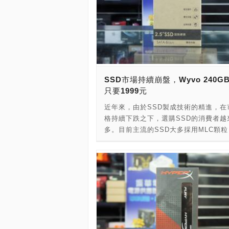
SSD市場持續崩盤，Wyvo 240GB
只要1999元
近年來，由於SSD製成技術的精進，在
格持續下跌之下，選購SSD的消費者越
多。目前主流的SSD大多採用MLC顆
TLC顆粒的產品今年開始在市場上也越
了。市場主流的240GB容量級別，也
TLC顆粒出現，價格大多坐落在新台幣2,
元出頭的地帶，以往動輒突破3,000元
行情已不復在，可以說接下來的時代，S
電腦的世界將是相當重要的要角。 這次
PCDIY!光華特派記者要為大家介紹的
由富基電通所推出的SSD。此款Wyvo 