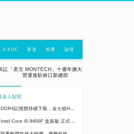
L X KOC
影音
粉專
論壇
解記
「君主 MONTECH」十週年擴大
營運進駐林口新總部
最多人點閱
DDR4記憶體持續下殺，金士頓HyperX Fury DDR4-2133單條8GB只要1,430元
Intel Core i5-9400F 盒裝版 正式開賣！F系列全面來襲，還會發售Core i3-9350KF、i5-9600KF、i7-9700KF、i9-9900KF處理器！
防毒軟體年終大特價，趨勢科技PC-cillin 2016雲端版本買一送一只要990元