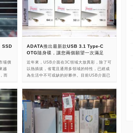
 SSD
ADATA推出最新款USB 3.1 Type-C
OTG隨身碟，讓您兩個願望一次滿足
市場價
近年來，USB介面在3C領域大放異彩，除了可
來越
以熱插拔，省電且通用多領域的特性，已經成
粒，而
為生活中不可或缺的好夥伴。目前USB介面已
來越多
經發展到最新一代的USB 3.1規格，除了標準
都開始有
的USB 3.1接頭外，USB 3.1 Type-C也已經
000
開始受到各大行動裝置廠商接受。可以說USB
的市場
3.1的時代正式來臨，取代USB 3.0指日可待！
SD在
不過雖然USB 3.1規格已經在2014年4月公
布，但是一開始投入生產相關周邊的廠商並沒
是一款
有非常多，直到2015年的現在，才開始大量有
SSD是
廠商投入量產。這一次PCDIY!光華特派記者