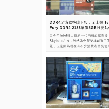
富基電通所推出的自有品牌，正式型號
APS1。這次在賣場看到的是240GB的
在規格上採用了PHISON的控制器，讀
最高可以達到每秒550/530MB，表現
DDR4記憶體持續下殺，金士頓Hyp
錯。內部採用了TLC顆粒，在包裝上使
Fury DDR4-2133單條8GB只要1,
包裝，雖然並不起眼，但是將價格實實
回饋給消費者。賣場店家報價240GB
自今年Intel推出最新一代消費級處理器
幣1,999元，甚至比部份品牌的120GB
Skylake之後，雖然為全新架構創造了
宜。保固的部份，原廠則是提供了長達
題，但是因為現在有不少消費者習慣使
有限保固，讓使用者可以安心購買。綜
裝置，開始慢慢少用PC，再加上其實
優點，這樣的規格與價格，可以說C/P
求上，大多數的電腦都已經效能過剩，
的高。近期如果有添購新SSD打算的朋
氣並沒有太大提升，造成報價如期貨般
妨可以列入考慮！ ＃廠商資訊 店家名
記憶題模組，其價格目前仍持續下跌，
價屋八德現代店 店家電話：02-2397-
家普遍有持續觀望的心態。因為撐得越
2669#190 店家地址：台北市八德路一
越有更便宜的價格可以入手。 除了市
2樓 商品價格：1,999元
水之外，廣受大家愛戴的大廠金士頓，
跟著跳水了。相信廣大的組裝電腦消費
道，金士頓的HyperX系列記憶體模組
是中高階超頻市場，價格當然也會稍微
點。但是近期PCDIY!光華特派記者在