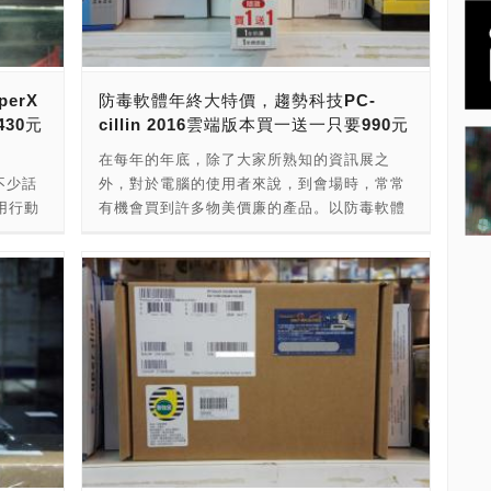
是
要為大家介紹的，為台灣知名廠商威剛科技所
版本，
推出的USB 3.1隨身碟。這款USB 3.1隨身
寫速度
碟，正式型號為UC350。這次在賣場看到的總
相當不
共有3個容量的版本，分別為16GB、32GB與
erX
防毒軟體年終大特價，趨勢科技PC-
用環保
64GB。 比較特別的是，這款UC350除了支援
430元
cillin 2016雲端版本買一送一只要990元
在在的
標準的USB 3.1介面以外，還另外設計了USB
只要新台
3.1 Type-C的接頭，是一款兩用的USB 3.1
在每年的年底，除了大家所熟知的資訊展之
還便
OTG隨身碟。讓您只要花一次錢，電腦與行動
不少話
外，對於電腦的使用者來說，到會場時，常常
3年的
裝置都可以同時利用UC350來備份您的資料，
用行動
有機會買到許多物美價廉的產品。以防毒軟體
觀以上
可以說相當的方便。而大家所關心的價格部
在效能需
為例，在年終時廠商與賣場除了會將舊版出清
值相當
份，16GB為新台幣460元，32GB為新台幣
所以買
之外，新版本的防毒軟體為搶佔市場，也會進
友，不
660元，而這次在賣場看到的最高容量64GB版
浮動的
行促銷活動，這時對於玩家來說，就是一個撿
稱：原
本，報價則是新台幣1,050元，整體來說價格
造成大
便宜的好時機。 這次PCDIY!要為大家介紹的
只比USB 3.0貴一點點，但是速度升級到USB
久，就
是，國內知名防毒軟體廠商趨勢科技所推出的
段27號
3.1算是挺不錯的選擇。而威剛原廠更提供了終
場全面跳
防毒軟體PC-cillin。眾所皆知，趨勢科技為純
身保固的服務，讓您永遠都不用擔心產品出問
這次也
本土的台灣企業，防毒軟體在市場上一直有著
題會成為沒人處理的保固孤兒。如果您近期有
者都知
相當不錯的口碑，其PC-cillin系列廣受公司行
在考慮要購買新的隨身碟，這款UC350不妨可
，主打都
號與眾多消費者的好評。而在2015年年底的現
以參考看看唷！ 產品包裝的背面可以看到產品
高一
在，趨勢科技搶先推出了PC-cillin 2016年雲
的詳細特色與規格 ＃廠商資訊 店家名稱：紐
原價屋
端版本，並且進行了促銷活動，過去一套一年
頓電子 店家電話：02-2396-9366/02-3322-