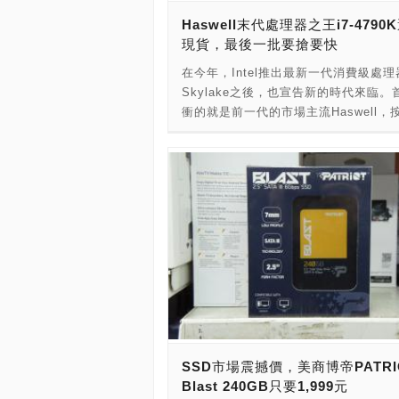
尋訪時，看到HyperX DDR4-2133單條
Haswell末代處理器之王i7-4790
憶體模組竟然只要新台幣1,430元(價格
現貨，最後一批要搶要快
期：2015年12月14日)，天呀！這真
宜了，比起年初時，一條動輒要價新台幣
在今年，Intel推出最新一代消費級處理
千元的價位，高階的HyperX系列價格
Skylake之後，也宣告新的時代來臨。
以如此親民。如果近期有進攻Skylake
衝的就是前一代的市場主流Haswell，
算的消費者，在選購記憶體模組的時候
Intel的慣例，高階處理器先行停產。
可以直接進攻高階款的HyperX系列模
Intel史上第一顆原生時脈破4.0Ghz的Cor
＃廠商資訊 店家名稱：原價屋八德現代
4790K，就此沒入了時代的洪流。當時
家電話：02-2397-2669#190 店家地
出，不少玩家大嘆可惜，畢竟4790K應
市八德路一段27號2樓 商品價格：1,43
用DDR3記憶體模組平台最強的消費級
器，還引起不少消費者在停產前爭相搶
過這次PCDIY!光華特派記者小路克，
商場尋訪店家時，竟然在知名店家紐頓
現了4790K的身影。這真是太令人意外
竟就算4790K貴為一代王者，但總是有
時候。而這次在店家看到的4790K還有
貨，產地為越南。價格部份，店家報價
SSD市場震撼價，美商博帝PATRI
12,500元，完整盒裝版一樣提供原廠3
Blast 240GB只要1,999元
固。如果您現在還在用Haswell系列的