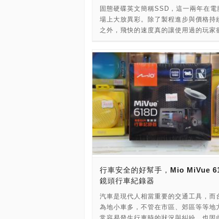
板，想要升級CPU之前沒搶到的，最後
固態硬碟英文簡稱SSD，這一兩年在電
4790K數量有限要搶要快唷！ ＃廠商資
場上大放異彩。除了製程進步與價格持
家名稱：紐頓電子 店家電話：02-2396
之外，飛快的速度真的讓使用過的玩家
9366/02-3322-5899 店家地址：台
能，都直呼回不去了。也因此，目前市
一段66號 商品價格：12,500元
購新電腦的消費者，SSD幾乎都是基本
了，但是市面上SSD品牌眾多，玲瑯滿
底要挑哪一家比較好呢？ 這次PCDIY!
派記者，實際來到店家尋訪，發現了一
所值的SSD！此款SSD由知名大廠美
出，屬於Blast系列，容量240GB，正
為PBT240GS25SSDBK。而Blast系
240GB之外，還有120、480與960G
費者參考。這次看到的這款Blast 240
準SATA介面，採用了Phison S10系
器與TLC顆粒，讀寫速度最高每秒560/5
行車安全的好幫手，Mio MiVue 6
的水準，已經接近SATA 6Gbps規範
鏡頭行車紀錄器
表現相當不錯。價格的部份，在店家實
的報價為新台幣1,999元，甚麼？240G
汽車是現代人相當重要的交通工具，而
SSD竟然2,000元有找？這真的是太便
為地小車多，不管在市區、郊區等等地
保固的部份，原廠提供了長達3年的期
常容易發生行車時的狀況與糾紛。也因