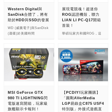
別是電腦玩家與遊戲玩家，
15μ 鍍金的DIMM與PCIe
Western Digital與
展現電競魂！超迷你
電腦玩家可以利用ROG主
接針，以及深色的I/O盔
SanDisk合體了，將有
ROG認證機殼，聯力
機板提供的技術優勢，透過
甲，展現出沉穩低調但又具
助於HDD與SSD的發展
LIAN LI PC-Q17開箱
超頻、多顯示卡串連、建立
備潛在性爆發的效能威力。
首裝！
磁碟陣列等方式，將電腦效
主機板採用10相電源相位
WD (威騰電子)與SanDisk
能發揮至極，享受最快的時
設計，可加強系統的穩定
(晟碟)於美國時間
華碩玩家共和國ROG，這
脈運算和最高速的資料傳
性，以應付所有繁重的運算
2015/10/21共同宣佈即將
次出現在聯力機殼，來看看
輸，除了利用ROG主機板
需求。 在針對遊戲玩家貼
合體，WD以190億美元迎
敗家之眼與機殼之王，合作
的硬體優勢，滿足效能追求
身設計的功能部份，如內建
娶SanDisk，此併購案將於
的最新代表作LIAN LI PC-
外，遊戲玩家藉由ROG主
Killer E2400的網路晶片，
2016年第三季完成所有程
Q17吧。 市售機殼百百
機板內建的音效、網路與針
可加速網路性能以運行需要
序。WD與SanDisk各自是
款，在當今越來越夯的電競
對遊戲需求設計的獨家功
即時反應的UDP協定應用
硬碟與快閃記憶應用產品的
潮流之下，電腦機殼廠商紛
能，提高遊戲執行時的效
程式，如線上遊戲與串流直
一方之霸。此併購案將有助
紛推出不少酷炫的機殼造
能，在遊戲音效與操控上，
播實況(XSplit)等，而華擎
於WD在 在NAND Flash市
型，以獲得電腦與電競玩家
獲得更順暢的遊戲體驗。
Key Master工具程式，可
場的布局，並成為能夠提供
的青睞。不過，由於ATX大
ROG系列主機板的產品規
設定狙擊鍵與巨集鍵來自訂
全面化儲存解決方案的領導
型機殼的款式極多，在小型
MSI GeForce GTX
【PCDIY!玩家團購】
劃上，也按照玩家需求的輕
滑鼠與鍵盤的巨集設置、狙
公司！ 據悉，WD將以每股
化電腦趨勢越來越流行之
980 TI LIGHTNING閃
「圓剛AVerMedia
重，推出不同的產品，目前
擊模式、按鍵重複率和重複
86.5美元收購SanDisk，而
下，不少主機板廠商相繼推
電版速寫開箱，玩家級
LGP易錄盒C875 USF4
最新一代，也就是搭載
延遲等參數，來提升滑鼠與
SanDisk在10/20的收盤價
出mini-ITX的電競級主機板
旗艦顯示卡報到！
特別版」外接式遊戲直
Intel Z170晶片的
鍵盤的性能。加上有獨家的
大約是75.19美元，WD等
之後，使用ATX機殼來安裝