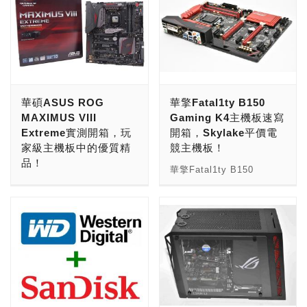
華碩ASUS ROG
華擎Fatal1ty B150
MAXIMUS VIII
Gaming K4主機板速寫
Extreme實測開箱，玩
開箱，Skylake平價電
家級主機板中的優質精
競主機板！
品！
華擎Fatal1ty B150
ASUS Republic of
Gaming K4主機板，為
Gamers（ROG）系列主機
Skylake 平台的平價版
板是定位在旗艦設計的產
本，但用料上同樣堅持以
品，主機板名稱為
Super Alloy的高檔配置，
Maximus，產品中常可常
在B150晶片上採用特大超
見最新先進技術，或是效能
合金散熱片，搭配高密度防
最優異的組合方式，
潮纖維的黑銅色消光黑
Republic of Gamers的
PCB電路板，搭配
Gamers具有兩個含意，分
Nichicon 12K 白金電容，