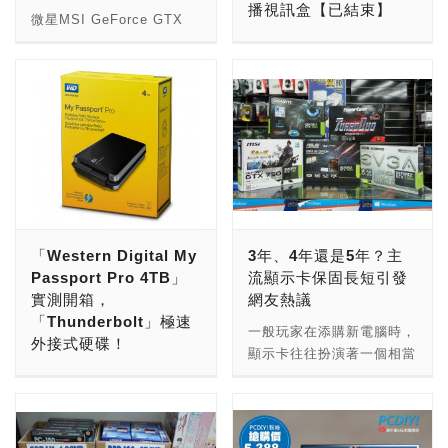
播視訊盒【已結束】
Maximus VIII主機板有
Fatal1ty滑鼠埠，能將USB
於是用比市價高15%的價格
迷你主機板就便顯得有點不
微星MSI GeForce GTX
Impact、Ranger、
詢問頻率從125Hz提升到
買下SanDisk。收購價中的
搭嘎，因此各機殼廠商紛紛
980 Ti LIGHTNING閃電版
PCDIY!創刊於1996年12
Gene、Hero以及Extreme
1000Hz，提供專業遊戲玩
85.1美元是用現金支付(WD
推出迷你化的電競機殼，能
顯示卡，為該系列旗艦版
月，PCDIY!電腦硬派月刊
五款，其中Maximus VIII
家更流暢滑鼠移動反應，將
真有錢！)，剩下的1.4美元
讓玩家安裝mini-ITX的主機
本。外包裝以厚實體積與超
平面雜誌開始發行，同時成
Extreme（俗稱M8E）擁
帶領玩家攻無不克、百戰百
則是用0.0176股的威騰普
板，這類迷你機殼，不只體
重(3.49kg)的整體包裝，搭
立了PCDIY!官網，後來又
有ROG系列中最強悍的硬
勝。 處理器腳位：Intel
通股股票來支付。這個併購
積比一般ATX還小，但效能
配金色的主題來吸引重量級
從平面時代，進入了網路時
體規劃，除了完備的遊戲功
LGA 1151 記憶體：4 x
案一宣佈之後，SanDisk股
與馬力卻不輸給一般ATX的
玩家的目光。顯示卡長度達
代，PCDIY! online也跟著
能支援外，產品主要強調的
DDR4 2133, Max. 64 GB
價小漲，而WD股價則是小
等級，讓玩家即使放在桌上
33公分，重量達1365g，以
成長茁壯，接著進入了社群
就是強大的超頻能力與效能
儲存：6 x SATA 6Gb/s 週
跌。不過股價是一時的，長
所佔用的空間特別小，或者
微星第四代軍規料件設計，
時代，PCDIY!粉絲團成
展現。 ROG Maximus
邊：4 x USB 3.0、2x
遠發展才是永久的！業界認
帶去LAN Party時，也不用
通過MIL-STD-810G的認
立。看過了這麼多的產業變
VIII Extreme主機板尺寸
USB 2.0 (1組為Fatal1ty
為WD + SanDisk 的組
大費周章的花費太大力氣來
證，並搭載16相供電設
遷、世代交替，也看到了無
為E-ATX，相較於先前一代
滑鼠埠) 網路：1 x 10 /
「Western Digital My
3年、4年還是5年？主
合，將會造成不小的
搬運。 這次聯力(Lian Li)
計，能確保電腦在嚴苛的運
數的機會與挑戰。PCDIY!
產品，尺寸稍微增大，在處
100 / 1000 LAN（Killer
Passport Pro 4TB」
流顯示卡保固長短引發
HDD+SSD市場衝擊。 因
所推出的全新鋁製的PC-
算環境下運行，也能擁有最
感謝讀者長久以來的支持，
理器的供電設計中，除了高
e2400） 顯示：DVI、
實測開箱，
網友熱議
應當今新一代的作業系統在
Q17機殼，就是一款Mini-
佳穩定性與品質。在顯示卡
讓我們可以持續成長、茁
階主機板常見的8pin電源
HDMI 尺寸：Micro ATX
「Thunderbolt」極速
存取效能的要求，以及行動
ITX機殼，不同於其他廠商
正面採用TriFrozr三組智慧
壯，並且從平面時代，邁向
一般玩家在添購新電腦時，
外，一旁還加上4pin電源供
在其他週邊配置方面，提供
外接式硬碟！
裝置在儲存容量的提升之
部份，在於是第一款有華碩
風扇，可依不同溫度設定來
網路時代，以及社群時代。
顯示卡往往扮演著一個相當
應，提供玩家強大的電力來
6組SATA port、兩組PCIe
下，傳統HDD已經無法負
的ROG Logo，並標有
調整轉速，上面還有OC字
為了慶祝這個重要的日子，
2014年05月27日，威騰電
重要的關鍵因素，尤其對於
源，使超頻過程中，可以持
3.0 x16插槽與三組PCIe
荷這樣的趨勢，當不少筆電
ROG Certified，表示這款
樣，表示這張卡是為超頻而
以及PCDIY!官網流量飛快
子推出了一款針對Mac設計
喜歡玩電腦遊戲與經常需要
需供應穩定不斷的電力，
x1插槽，可支援AMD
紛紛以SSD或eMMC做為
機殼是通過華碩ROG認證
生，不僅時脈設定較高，還
速度往前衝，加上alexa台
的劃時代外接硬碟WD My
繪圖、剪輯視訊的玩家來
M8E搭載12相供電設計，
Quad CrossFireX，內建
系統儲存碟，HDD就只能
的機殼。PC-Q17在外型設
提供雙BIOS(正常/超頻)運
灣以及全球排名不斷向前
Passport Pro，採用了
說，顯示卡效能的優劣，往