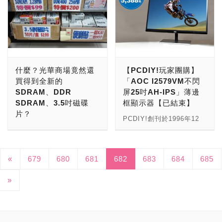
使用更耐用的日系黑色電
Realtek ALC1150 7.1聲道
往高階桌上型或伺服器市場
計上，仍舊保有近年來主打
作模式，以及三用電錶的量
進，以及facebook粉絲數
Thunderbolt介面，並引進
往會直接影響電腦的流暢度
容、電感與晶體，並以帶有
高傳真音效，可支援天籟美
進攻，或者推出各式各樣的
的精品機殼設計元素，像是
測點以方便量測GPU/Mem
繼續往上邁進，我們在此跟
了自帶線設計，且不需要額
與工作時的順暢度，所以如
熱導管的散熱片覆蓋，提供
聲三代與DTS Connect，
外接式硬碟、NAS(網路儲
輕薄與小型化、大面積的玻
的電壓。此外還附LN2液態
廣大的PCDIY!讀者群分享
外的電源，共銷售有總容量
何挑張好的、適合自己的顯
基礎的散熱設計，針對超頻
此外像是雙通道DDR4-
存裝置)產品，甚至針對不
璃側板，以及前置的電源供
氮超頻專用散熱片，讓極限
這個喜悅。 歡慶「PCDIY!
為2TB（1TB x2）與
示卡是一門高深的學問。加
應用，則在主機板左上方區
2133的支援、USB Key(以
同應用市場，傳統硬碟切割
應器。 聯力PC-Q17機殼的
玩家超頻無極限。 其上方
十九週年慶」，全新推出的
4TB（2TB x2）版本。這
上生產顯示卡的廠商在市場
域規劃OC Zone，提供按
隨身碟來自動登入
成一般PC、高效能PC、企
外觀，最值得注意的地方，
的LIGHTNING LED燈，可
「PCDIY!玩家團購」活
是一款雙硬碟設計的行動硬
上為數不少，為了吸引消費
鍵和開關，以及多樣超頻時
Windows)、OMG(網路守
業儲存、NAS儲存、監控
在於其機殼左方有明顯的
什麼？光華商場竟然還
【PCDIY!玩家團購】
透過Mystic Light軟體來設
動。這邊，特別提供了限量
碟，提供了磁碟陣列的容錯
者青睞，除了設計更酷炫的
所需的功能，包含除錯燈、
門員)、Easy Driver
用儲存等產品線，來滿足不
ROG Logo，搭配前面板做
買得到全新的
「AOC I2579VM不閃
定各種顏色與模式，其隨附
名額，以比市價還要便宜的
與加速功能，出廠時預設為
外觀，或加入靜音風扇系統
ReTry Bottom與Safe
Installer(自動下載驅動程
少市場應用。 不過由於受
成了梯形狀，看起來更搶
SDRAM、DDR
屏25吋AH-IPS」薄邊
的AfterBurner超頻工具亦
價格，來買到優惠商品。本
RAID 0模式，也可以透過
外，保固期限也從1年、3
Boot，也針對專業玩家會
式存至隨身碟以便安裝
到有越來越多的消費者與玩
眼。上方的散熱孔處，除了
SDRAM、3.5吋磁碟
框顯示器【已結束】
可自行調整各種場景下的運
次選出來的PCDIY!超靚
Mac軟體WD Drive
年到現在的5年，儼然形成
使用的液態氮散熱模式，設
OS)，協助玩家快速安裝完
家紛紛改採SSD做為系統
有原廠預設配置的14cm超
片？
作時脈。 顯示卡名稱：微
品，特惠價格數量有限，先
Utilites，來更改為RAID 1
一場顯示卡的保固大戰！
PCDIY!創刊於1996年12
計了LN2 Mode，超頻玩家
成。 廠商名稱：ASRock -
儲存方案，加上有越來越多
大可拆式靜音散熱風扇之
星MSI GeForce GTX 980
搶先贏。PCDIY!粉絲們可
模式。值得注意的，這是一
顯示卡市場上目前有非常多
電腦世界每天都有新鮮事，
月，PCDIY!電腦硬派月刊
可以在M8E主機板以各種
華擎科技股份有限公司 廠
企業級的SSD產品的影
外，其頂蓋採用可拆卸式設
Ti LIGHTNING閃電版
別錯過喔！ 【PCDIY!玩家
款用料、設計極為講究的外
品牌可以選擇，光是一線廠
今天也不例外，PCDIY!光
平面雜誌開始發行，同時成
型態來進行時脈數值上的調
商電話：02-2896-5588 廠
響，在不少雲端伺服器業者
計，可以加裝水冷套件來升
GPU：NVIDIA GeForce
團購】「圓剛AVerMedia
接硬碟，有別於一般塑料外
商就有華碩、技嘉與微星，
華特派記者小路克，今天在
立了PCDIY!官網，後來又
整。 在ROG Maximus
商網址： →更多的
(Cloud Hosting Service
級。除了上方蓋子可以免螺
«
GTX 980 Ti Base
679
680
681
682
LGP易錄盒C875 USF4特
683
684
685
殼的設計，機身採用了堅固
二線廠商還有EVGA、撼訊
光華數位新天地閒晃時，偶
從平面時代，進入了網路時
Extreme系列中，最特別的
【PCDIY! 主機板】： →
Provider)與資料中心業者
絲直接開啟，前方面板、左
Clock：1203MHz Boost
別版」外接式遊戲直播視訊
的鍍鋁外殼，提供了更加堅
與影馳等等，讓消費者有著
然在三樓90、91室的景佳
代，PCDIY! online也跟著
就是隨產品附上的ASUS獨
更多的【PCDIY! 顯示
(Data Center Service
右側的面板都是可以直接用
»
Clock：1304MHz 記憶體
盒 只要是PCDIY!臉書粉絲
固的保護，具備比較好的耐
多種不同的選擇。 但是購
資訊門市的角落，發現到令
成長茁壯，接著進入了社群
家設計的OC Panel II，外
卡】： →更多的【PCDIY!
Provider)在選購儲存裝置
手扳開，不需要螺絲，給予
規格：6GB / 384-bit
團的粉絲，就可以參加本次
用度。整體來說，WD My
買一張顯示卡，保固的長短
人懷念的電腦產品… 仔細
時代，PCDIY!粉絲團成
型有如三用電錶般的大小，
CPU】：
時紛紛改用SSD的衝擊之
最大的組裝方便性。 聯力
GDDR5 PCIe電源：
PCDIY!玩家團購活動。可
Passport Pro是款相當不
是否會影響其購買的意願
看了一下，竟然是已經在市
立。看過了這麼多的產業變
採用SATA供電，可搭配主
下，傳統硬碟業者只能推出
LIAN LI PC-Q17機殼，它
8pin+8pin+6pin 長度／高
以用比市價還要便宜的價
錯的外接硬碟。 WD My
呢？ 以目前主流市場常見
場上淡出多年的SDRAM、
遷、世代交替，也看到了無
機板上提供的針腳，讓超頻
Hybrid HDD、SSHD
的散熱設計，有別於傳統，