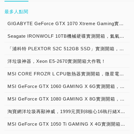
度：33mm／15mm PCI插
格，來買到限時限量的
Passport Pro外接硬碟，
的這些廠商，分別提供3年
DDR400記憶體模組，以及
數的機會與挑戰。PCDIY!
玩家直接從OC Panel II的
(Solid State Hard Drive)
採用了前後方與下方進氣，
槽占用：2-Slot 建議PSU
PCDIY!超靚品。 ●「圓剛
為雙硬碟設計，標準為
到5年不等的保固期限來
3.5吋的磁碟片，而且竟然
感謝讀者長久以來的支持，
最多人點閱
2.6吋小螢幕中取得超頻時
等內建小量Flash儲存空間
上方出氣的散熱架構，它應
瓦數：600W 效能上，
AVerMedia LGP易錄盒
RAID 0模式，共推出2TB
看，3年保固的廠商有技
都是全新品，太讓小路克意
讓我們可以持續成長、茁
脈數值，並透過Panel上的
的硬碟產品來切入市場，但
用了煙囪效應自然散熱原
3DMark與遊戲測試的表現
C875 USF4特別版」外接
版本
嘉、微星、撼訊與影馳，
外了！沒想到在資訊流通、
壯，並且從平面時代，邁向
GIGABYTE GeForce GTX 1070 Xtreme Gaming實測開箱，電競級顯示卡中的頂尖之作！
按鍵以及開關直接操作
這種混搭式的產品的整體績
理，不僅電源供應器轉90
都相當傑出。即使遊戲在
式遊戲直播視訊盒 【全新
（WDBRMP0020DBK），
EVGA則是最大方，提供了
新舊產品汰舊率非常高的光
網路時代，以及社群時代。
M8E，包含數值調整、溫
效提升有限，無法提供完整
度安裝方式，整個直接把熱
4K解析度下將畫面特效全
品】 ●8組 ●含稅價格：
尺寸為143.4mm x
長達5年的保固，而最特別
Seagate IRONWOLF 10TB機械硬碟實測開箱，氦氣填充那嘶狼守護者NAS HDD
華商圈，還能看得到這些東
為了慶祝這個重要的日子，
度偵測、Slow與Pause模
的SSD解決方案… 為了跟
氣往上排，讓機殼的空氣對
開，也能維持至少
2,888元（支援，ATM現金
88.5mm x 28.7mm，以及
的則是華碩，購買後是3
西，真的是令人吃驚！ 看
以及PCDIY!官網流量飛快
式的切換，都能從手上的
Seagate爭取HDD市場第一
流，以及散熱達到最好的表
60FPS。耗電量比一般顯
轉帳付款，VISA、
4TB版本
年，消費者上網註冊後可升
「浦科特 PLEXTOR S2C 512GB SSD」實測開箱，超值型固態硬碟中的優質好貨！
著這些全新的庫存，不禁回
速度往前衝，加上alexa台
OC Panel II中設定，當中
名的龍頭寶座，WD首先在
現！ 一般認為小型化機
示卡還高，以FurMark燒機
MasterCard、JCB CARD
（WDBRNB0040DBK），
級為4年保固，至少每家廠
想去過去的年代，SDRAM
灣以及全球排名不斷向前
也設有4個風扇插座，其中
2011年3月花43億美元將
殼，就一定要搭配筆電專用
測試時，整機平台待機耗電
信用卡刷卡付款） ※活動
洋垃圾神器，Xeon E5-2670實測開箱大作戰！
尺寸為143.4mm x
商都提供3年以上的保固。
風行的年代大約為Intel第
進，以及facebook粉絲數
有2顆風扇可以依照需求調
HGST(昱科環球儲存)買
的規格才行，但PC-Q17卻
約88W，GPU溫度48℃，
優惠：PCDIY!官方商店，
88.5mm x 44.2mm，除了
但是根據PCDIY!對於一些
一代Pentium處理器到第三
繼續往上邁進，我們在此跟
整轉速，以往超頻玩家遇到
下，成為HDD的No. 1，然
打破這個迷思。除了前置面
當全速燒機20分鐘後，耗
不定期推出各檔優惠活動，
MSI CORE FROZR L CPU散熱器實測開箱，微星電競產品再添新兵
採用較為堅固的鍍鋁外殼，
玩家的調查發現，真的有不
代的Pentium III處理器左
廣大的PCDIY!讀者群分享
超頻失敗，可能需要清除
而Seagate(希捷)也不是省
板內有個可以安裝薄型吸入
電提升為最高352W，GPU
提供限量「折價券」現折 -
支援RAID 0 & RAID 1 &
少消費者對於顯示卡保固的
右，當時的SDRAM
這個喜悅。 歡慶「PCDIY!
BIOS，設定也得重新逐一
油的燈，在4月也跟著宣佈
式光碟機的地方，其餘的電
MSI GeForce GTX 1060 GAMING X 6G實測開箱，玩家級電競顯示卡中的神兵利器！
溫度達70℃。由於三風扇與
再殺，敬請密切注意！ ●原
JBOD模式，預設為RAID
長短真的很在意。他們覺得
128MB剛上市的時候，一
十九週年慶」，全新推出的
調整，ASUS看到超頻玩家
將以13.75億美元買下
腦零組件，都可以使用標準
散熱設計不差，因此全速運
廠保固 ●賣完為止 ●先搶先
0模式，2TB版本最高存取
如果同樣的價格或是晶片組
條行情都要新台幣4、5千
「PCDIY!玩家團購」活
需求，在OC Panel II中加
Samsung(三星)的硬碟部
桌上型電腦的規格。例如硬
MSI GeForce GTX 1080 GAMING X 8G實測開箱，史上最強大Pascal自製顯示卡全面來襲！
作時，溫度比NVIDIA公版
贏，欲購從速 有興趣的玩
速度可達233MB/Sec，
的情況下，提供較長保固年
元，跟現在的記憶體模組比
動。這邊，特別提供了限量
入ReTry按鈕，一旦遭遇超
門，搶回HDD No.1的寶
碟、電源供應器、顯示卡等
的84℃還低，表示這張顯示
家，可以直接造訪PCDIY!
4TB版本最高存取速度可達
限的產品絕對會優先選購；
較起來根本就是天價；
名額，以比市價還要便宜的
頻失敗，只要透過ReTry按
淘寶網洋垃圾再顯神威，1999元買到8核心16執行緒Xeon E5-2670神器級處理器！
座，但最近WD又搶回第一
等。 PC-Q17在硬碟機的擺
卡的散熱效果非常不錯，且
官方商店。 想要進一步了
230MB/Sec，內部採用的
畢竟對於消費者來說，保固
DDR400則是第一代的DDR
價格，來買到優惠商品。本
鈕，BIOS將會自動載入超
名寶座。至於Toshiba(東
放設計也頗具巧思，透過其
噪音量又低，是專業遊戲玩
解，可以造訪PCDIY!官
SATA 3.0控制器為
越長表示未來要是真的有個
系列模組，目前市面上依然
次選出來的PCDIY!超靚
頻失敗前的設定，免去逐一
MSI GeForce GTX 1050 Ti GAMING X 4G實測開箱，中階電競顯示卡中的玩家精品！
芝)就只靜待在第三名，看
隨附的螺絲與固定軟墊片，
家與超頻玩家的最佳優選。
網，來看看我們的開箱文
ASMedia ASM1061R，這
不小心需要維修時，會有廠
還買得到DDR400的記憶體
品，特惠價格數量有限，先
設定的時間，只需要調整具
兩大硬碟廠在那邊廝殺，然
以螺絲鎖在3.5吋硬碟、2.5
廠商名稱：MSI - 微星科技
吧！ ＝＝＝＝＝＝＝＝＝
是一顆PCIe to SATA
商幫他們做處理，因此使用