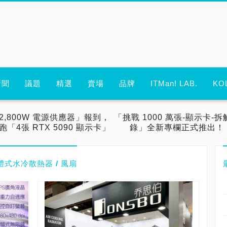
新聞
議題
精選
賣場
品牌
ITMan! LAB.
KO
2,800W 電源供應器」報到，
「挑戰 1000 萬張-顯示卡-拆
跑「4張 RTX 5090 顯示卡」
錄」全新專欄正式推出！
O 一體式水冷散熱器 / 風扇