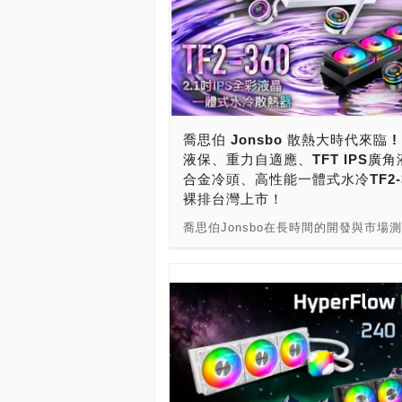
喬思伯 Jonsbo 散熱大時代來臨 !
液保、重力自適應、TFT IPS廣
合金冷頭、高性能一體式水冷TF2-36
裸排台灣上市！
喬思伯Jonsbo在長時間的開發與市場
於在台上市IPS液晶顯示水冷，自家的
一同上線，喬思伯堅持品質並以消費者
的開發宗旨，一來就全套，亮點滿滿。 T
360一體式水冷除了已安裝全幅式無限
扇ZK-120版本之外，更推出了無風扇
排」，消費者可以自行選擇水冷風扇，
浪費原本自有的風扇、能夠實現水冷風
自由，價位更親民！ TF2-360 一體式