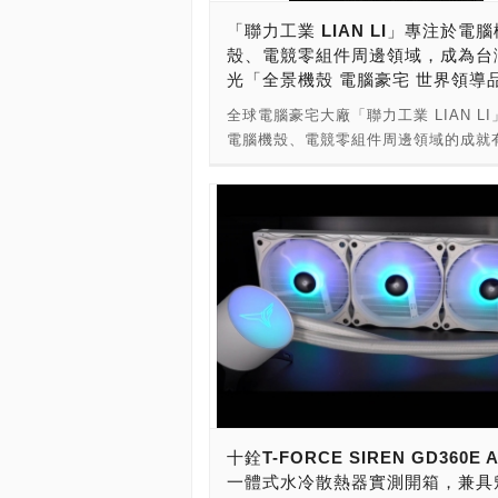
精密設計，即使在壓力下也能高效地快
影片，支援多種檔案格式，軟控自定義
「聯力工業 LIAN LI」專注於電腦
你的CPU，最高轉速可達 3100RPM
由度高，不無聊。 TF2-360腳位支援Int
殼、電競零組件周邊領域，成為台
熱，性能卓越。有如寶石般的外觀，為
LGA1700/1200/115X/2011及AMD
光「全景機殼 電腦豪宅 世界領導
箱增添了一份優雅與精緻。高度只有 5
AM4/AM5，內附扣具，安裝方便也容
不僅外觀低調，而且運行噪音最高只有 
全球電腦豪宅大廠「聯力工業 LIAN L
且臺灣代理 6年保固，漏液賠償、保內
dB(A)，在運作時非常地安靜。 HyperF
電腦機殼、電競零組件周邊領域的成就
TF2-360裝機實拍 喬思伯 TF2-360 
鋁製水冷排擁有輕薄的設計，厚度僅有
碑。聯力工業持續創新，總是有令人驚
在台上市! 售價 無風扇（裸排）一體式
27mm，採用單排鰭片設計，每英寸擁有
品出現。自從三面玻璃透徹的海景房概
黑/白：4990 上市限定超值優惠 買就送
片鰭片 (FPI)，確保了水冷排最佳的冷
之後，聯力工業就開始投入研發，今年
Jonsbo FR505 全幅式無限鏡風扇3
纖薄的外型不僅節省空間，還減少了氣
COMPUTEX 2023，搶先推出了令人
900元） 要裝冷排或是機殼加裝都OK！
力，以此最大化系統的散熱功能。 Metal
止，顏值爆表的O11 Vision，近日正
選擇你的水冷風扇吧！！！！ （喬思
12 搭配了最先進的增強型風扇葉片，
引爆次世代全景機殼熱潮，稱霸電腦機
皮首發優惠） 水冷液晶控制軟體下載連
氣流在高達 2200 RPM 的速度下能夠
界，領先的三面玻璃透側無中柱的電腦
晶說明書下載連結 購買請洽 全台原價屋
行，確保了CPU在壓力下能夠保持涼爽
再一次的成為台灣之光，可以說是世界
數位 立曜電腦 健宏電腦 紐頓e世界 嘉
採用了流體動壓軸承 (FDB)，保證了
階電腦機殼品牌。聯力工業全景機殼產
喬思伯蝦皮台灣官方旗艦店 喬思伯mo
使用壽命。根據測試結果，風扇最高的
玩家熱愛，在電競領域有相當高的評價
商城 小編工商：喬思伯臺灣Instagra
達 2200 RPM、氣流達 76.2 CFM、
我們就來進一步認識聯力工業，來看看L
線，分享產品實拍影片與資訊 歡迎粉
3.81 mmH2O，並且噪音僅為 29.1 dB
LI如何在電腦機殼持續創新，成為台灣
@jonsbo_tw 產品維修、諮詢請加官方
Metal Pro 12 ARGB 樹立了高效能
十銓T-FORCE SIREN GD360E 
傲。 聯力工業，英文品牌名字為LIAN 
line:@kronefans 廠商名稱：Jonsbo
準。預連接的 7 pin短線使電線管理變
一體式水冷散熱器實測開箱，兼具
總經理為陳登均（Michael）於1983
- 东莞市思博四通实业有限公司 廠商網
單，安裝和埋線顯得更加輕鬆省時，隨