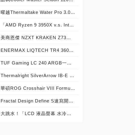
曜越Thermaltake Water Pro 3.0一體式水冷散熱器實測開箱，優異散熱效能擁有強大散熱實力！
「AMD Ryzen 9 3950X v.s. Intel Core i9-9900KS處理器」效能評測，feat. 美商恩傑 NZXT 280mm水冷散熱器
美商恩傑 NZXT KRAKEN Z73一體式水冷散熱器實測開箱，巨大圓形液晶螢幕 點綴實用的創意風格！
ENERMAX LIQTECH TR4 360一體式水冷散熱器實測開箱，AMD Ryzen Threadripper與EPYC的絕靜解熱神器！
TUF Gaming LC 240 ARGB一體式水冷式散熱器實測開箱，電競風格超強散熱戰鬥力！
Thermalright SilverArrow IB-E Extreme空冷散熱器速寫開箱，空氣散熱巨獸新登場！
華碩ROG Crosshair VIII Formula主機板應用大作戰，組裝更親和，賦予頂級水冷、超頻、燈效新體驗！
Fractal Design Define S速寫開箱，玩家級水冷機殼新登場！
大跳水！「LCD 液晶螢幕 水冷」CPU一體式水冷散熱器「兩千元 有找」，利民「索摩樂 Thermalright Frozen Warframe 360 BLACK 寒冰裝甲」殺很大 報價 台幣 1,999 元 有找！