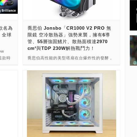
3扇連
力與美打造「精品機殼 顏值散熱」，展現品牌
點，軸
的堅毅與優雅，讓人眼睛為之一亮！ 這一次，
殼內無
喬思伯在COMPUTEX 2024，則是以「精品機
，每個
殼 顏值散熱」為主題，認為AI PC人工智慧電
首款名為
喬思伯 Jonsbo「CR1000 V2 PRO 無
、螢
腦時代，更需要精品機殼、顏值散熱。喬思伯
冷，全球
限鏡 空冷散熱器」強勢來襲，擁有6導
芯片、薄
則推出了全系列的解決方案，要滿玩家、發燒
管、55層強固鰭片、散熱面積達2970
水泵、
友挑剔的味蕾。 今年2024年，在NVIDIA大力
cm²與TDP 230W解熱戰鬥力！
導效
推廣，Intel與AMD新品改朝換代之下，AI PC
ow
體式水
人工智慧電腦時代可以說是正式來臨。 在這波
這款時
喬思伯高性能的美型塔扇在台爆炸性的發酵，
條線連
AI PC人工智慧電腦改朝換代，引爆換機潮的
的水
現將本就高效能且熱賣的塔扇 CR1000 EVO
還有高
同時，長期經營玩家、發燒友市場的「喬思伯
速高達
從外觀到性能都升等，推出了6導管、55層鰭
採用鋁合
Jonsbo」，這次也帶來了適合AI PC應用的精
冷排和
片、 TDP 230W且散熱面積達2970 cm² 的
砂工
品機殼。由於這波AI PC改朝換代，將會是迎
CR1000 V2 PRO。 採用了一體式頂蓋，搭配
的光溫
來海景房的黎明時刻，用戶將會開始使用玻璃
能，能
碳纖維紋理與Jonsbo特有的多層次無限鏡
大亮點就
透側機殼，以打造電腦豪宅方式來重新添購主
的
(Mugen Edition)，風扇也同樣採用精緻的無
晶螢
機，加上智慧家庭崛起，小型化高質感的高顏
安裝的風
限鏡軸心，與頂部雙梯形設計互相呼應，整體
持正
值機殼雀屏中選，最適合這樣的應用。 同時，
，使電線
簡約，不失細節與深邃的質感，帶來無死角的
解析度，
為了打造海景房，應用在AI PC，採用兼具高
它還提
殼內炫光效果。高度僅 154mm，相容主流中
項硬體
顏值與高效能的散熱方式，已經躍居主流。
用戶購買
塔式機殼。 CR1000 V2 PRO 擁有6根鍍鎳的
顯示主
「喬思伯 Jonsbo」則提供了顏值散熱解決方
泵經過
散熱導管，抗氧化，使效能經久不衰，導管特
gif或
案，顏值空冷散熱器大軍全員到齊，薄型適合