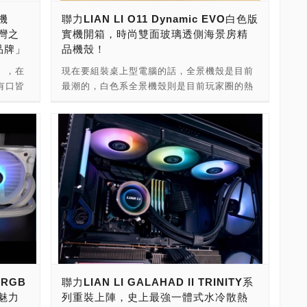
速冷卻
殊排列方式，散熱效能提升25%，TDP達
螢幕自
迷你電腦的ARGB空冷散熱器，塔式單風扇主
機
聯力LIAN LI O11 Dynamic EVO白色版
，迅速散
230W，全新的貫穿式扣具緊密貼合CPU，傳
el
流型ARGB空冷散熱器，塔式雙風扇強效型
灣之
實機開箱，時尚雙面玻璃透側海景房精
你的機
熱無阻，穩定性高，體積小巧，散熱器本體偏
ARGB空冷散熱器。顏值一體式水冷散熱器也
品牌」
品機殼！
3mm，
移設計不會與記憶體發生衝突，可更好的展示
易，並
連袂登場，提供了全系列240、360尺寸解決方
28
記憶體。 12cm的風扇使用高轉速又靜音的鐮
I」，在
現在要組裝桌上型電腦的話，全景機殼是目前
換新。
案，搭配ARGB炫光，300W解熱高效能，液
low 的
刀型扇葉，轉速 600-1500RPM，9葉刀帶來
有口皆
最潮的，白色系全景機殼則是目前玩家圈的熱
裸排 搶先
晶螢幕水冷頭，以及搭載了無限鏡模組風扇設
足夠的風量，軸體使用液壓軸承，四腳都有減
艷的產
門機種！白色配色全景機殼，可以讓人透視看
水冷
計，就是要讓大家享受精品機殼、顏值散熱所
 20
震膠墊，穩定耐用。 採用 4Pin PWM 接頭，
念出現
到電腦主機內的配備，加上白色系的高雅質
帶來的AI PC海景房。 喬思伯，英文品牌名字
卻效，
5V 3Pin ARGB接頭連結主機板支援燈控，輕
感，可以展現電腦主人與眾不同的風貌！然
個（價值
為 Jonsbo，由創辦人王震，於2010年7月13
流的阻
鬆調整幻彩，若您的主機板不支援也不用擔
歎為觀
而，要打造一台白色系全景主機也不簡單，首
 自由
日創立於廣東東莞市，公司名字為東莞市思博
 Pro
心，只需加上Jonsbo RC-01 5V ARGB 幻彩
式開賣，
先要挑選一台有質感的白色全景機殼，再來得
伯官方蝦
四通實業有限公司。喬思伯是由電腦機殼起
以強大的
控制器(售價199元)，即可輕鬆享受自在穩定的
殼業
找搭配的主機板、記憶體模組、顯示卡、固態
結 液
家，逐步拓展到電腦散熱解決方案，提供空冷
平穩運
控光。 內附金屬扣具，耐用且容易安裝，完美
豪宅，
硬碟、一體式水冷散熱器，當然還要搭配白色
 欣亞
散熱器與一體式水冷散熱器產品。 喬思伯的品
，風扇
的貼合，安裝不需拆風扇，直覺又方便。 散熱
最強高
系電源供應器、配線，就能打造白色系電腦豪
義超頻
牌理念，是For your real needs，也就是滿足
其風扇的
器支援Intel LGA1700/1200/115X與AMD
品受到
宅了！ 這次，我們就一起來看看精選的
mo官方
使用者的真實需求為最終目標。JONSBO品牌
轉速可
AM4/AM5平台，台灣代理保固三年。 散熱器
。今天
PCDIY!白色系電腦豪宅，介紹給大家台灣之
m已上
是由電腦使用者群體中志同道合的使用者創立
風壓為
尺寸：120 mm(寬)*71mm(長)*157mm(高) 熱
IAN
光聯力工業推出的最新聯力O11 Dynamic
絲追蹤！
的，以滿足使用者的真實需求為最終目標，為
(A)，
管尺寸：Φ6mm x 6 PCS D-TDP：230W 風
的驕
EVO白色版玻璃透側全景機殼電腦豪宅，一起
使用者提供電腦整體解決方案。 喬思伯產品以
散熱的標
扇尺寸： 120mm* 120mm* 25mm 風扇轉
ARGB
聯力LIAN LI GALAHAD II TRINITY系
LI，由
來揭開它神祕的面紗！ ----------------- ----------
 -喬思伯
其合理的設計、優質的材料、精湛的工藝和卓
得簡
速：600 -1500RPM(±10%) 風扇風量：
魅力
列重裝上陣，史上最強一體式水冷散熱
年成立，
------- 聯力工業，英文品牌名字為LIAN LI，由
址： 代
越的性價比而聞名。產品以「中國製造」的標
附
28.12-59.48CFM(MAX) 風扇風壓：0.26-