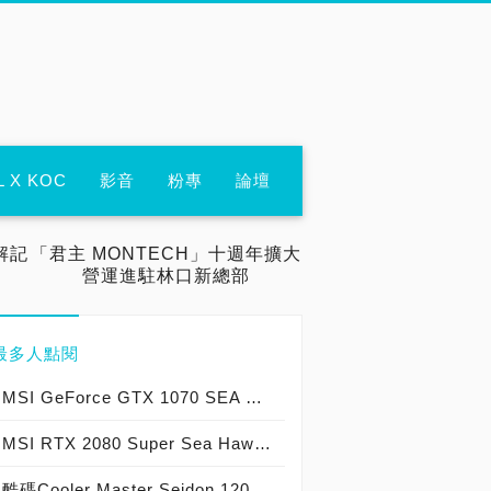
L X KOC
影音
粉專
論壇
解記
「君主 MONTECH」十週年擴大
營運進駐林口新總部
最多人點閱
MSI GeForce GTX 1070 SEA HAWK X實測開箱，CORSAIR HYDRO一體式精品級水空冷顯示卡！
MSI RTX 2080 Super Sea Hawk X顯示卡實測開箱，獨立水冷散熱雙重冷卻、效能溫度兼顧！
酷碼Cooler Master Seidon 120V一體式水冷散熱器實測開箱，水冷散熱中的物超所值之選！