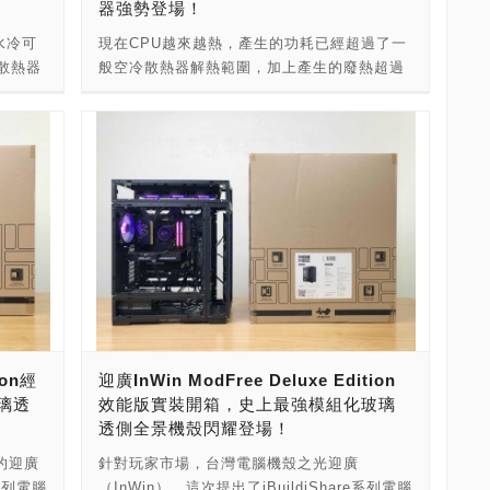
器強勢登場！
今，聯
總經理為陳登均（Michael）於1983年成立，
 代理商
籤出口世界各地，並獲得韓國、日本、歐盟等
器，確保
1.81mmH2O(MAX) 風扇噪音：22-32dB(A)
經過了
公司登記創立於1987年07月10日。至今，聯
nsbo
多個國家的良好聲譽和多項獎項和榮譽。整合
水冷可
現在CPU越來越熱，產生的功耗已經超過了一
GB 提
(MAX) 風扇軸承：Hydraulic bearing(液壓軸
早是做沖
力工業已經走過了四十載，成為PC界經過了
服&維
自有工廠、設計、研發、製造、銷售團隊，以
散熱器
般空冷散熱器解熱範圍，加上產生的廢熱超過
戶都能
承) 壽命：≥40000h @25℃ 接頭：FAN 4Pin
進入了硬
40年歷練有成的業者。 聯力工業，最早是做沖
IY!業
及在五金產業十幾年的鞏固累積和良好的市場
PU效
250W，甚至衝上300W，已經到了非得使用一
障。 廠
PWM / LED 3Pin ARGB 工作電流：Fan
。到了
床加工的業者，製造連接器，1994年進入了硬
報】：
信譽，為日本、德國知名品牌提供OEM和
構的加
體式水冷散熱器不可！不過，一體式水冷散熱
電話：
0.16A(MAX) / LED 0.46A(MAX) 工作電壓：
。有別於
碟抽取盒市場，開發出鋁鎂合金外接盒。到了
多的
ODM 、瑞典等國家。此外，喬思伯在伺服器
PU本
器的話，要找到散熱能力強，還要高顏值的並
DIY!
Fan 12V / LED 5V 功耗： Fan
是模具
1999年，開始進入鋁鎂合金機殼市場。有別於
資訊經
產業也獲得了較大的市場份額，甚至得到了商
斷增
不好挑選。甚至不少玩家，在買了一體式水冷
情
1.92W(MAX) / LED 2.3W(MAX) 支持範圍：
方式，
其他機殼廠，當時的聯力工業，用的不是模具
業競爭對手的一致好評。 喬思伯一直堅定致力
電量，
散熱器之後，還會去額外添購聯力的積木風扇
： →更
INTEL: LGA 1700/1200/115X & AMD:
計製造
大量製造，而是採用沖壓製程，用手工方式，
於設計和生產滿足用戶真正需求的產品。以使
，尤其
來改裝，展現側面顯色，以及RGB酷炫無限鏡
n!資
AM4/AM5 總凈重：554g 現在 CR1000 V2
一款電
用沖床、折床來打造鋁鎂合金機殼，設計製造
用者需求為設計出發點，配合優質材料與精湛
重要，
面的質感。玩家們的聲音，聯力聽到了！這
】：
PRO 已在台上市 全台 廠商名稱：Jonsbo -喬
 聯力工
出許多經典的鋁鎂合金機殼，當時的每一款電
工藝，喬思伯與使用者穩步前行，共創電腦硬
原廠那
次，在二代GALAHAD II推出的同時，除了
思伯 - 东莞市思博四通实业有限公司 廠商網
腦機殼可以說都是傳統手工藝的結晶。 聯力工
體領域的美好未來。 喬思伯機殼產品，早期以
目前購
GALAHAD II ARGB入門版之外，推出了高顏
址： 代理商名稱：立光科技國際股份有限公司
台灣設計
業在距今約五年前，由二代陳建豪
全鋁鎂合金機殼為主，並發展鋁鎂合金面板機
l第12
值的GALAHAD II TRINITY SL-INF幻鏡版，
代理商網址： 代理商臉書粉專： 代理商蝦皮
國設廠
（Jameson）接班，由原先的100％台灣設計
殼。後來，則進入了小型化多樣式機殼市場，
，或新版
引進了無限鏡積木風扇，讓一體式水冷散熱器
Jonsbo喬思伯台灣官方旗艦店： 代理商官方
供貨的
製造，轉變為台灣設計中國製造，到中國設廠
開始以全鋁鎂合金打造精品級機殼。全景機殼
0X系列
的美觀性與質感加分，散熱強化的GALAHAD
客服&維修LINE：@kronefans →更多的
處長黃賜
量產方式，獲取更高的產能滿足全世界供貨的
風潮興起之後，喬思伯全力進攻海景房市場，
ion經
迎廣InWin ModFree Deluxe Edition
冷的優點
II TRINITY-Performance效能版，除了外觀
【PCDIY!業界新聞】： →更多的【PCDIY!賣
需求。 聯力工業，在電腦機殼史上，絕對可以
以彎曲玻璃工藝，防爆膜加工，流線的造型，
璃透
效能版實裝開箱，史上最強模組化玻璃
也顯得
更為精美之外，在水冷頭、散熱排與散熱技術
場情報】： →更多的【PCDIY!科技情報】：
在這次
說是台灣之光。 從最早的用手工方式，用沖
以及多色彩樣式，提供了豐富多元的電腦豪宅
透側全景機殼閃耀登場！
水冷頭
上下了很大的功夫，擁有不錯的散熱性能。接
→更多的【IT資訊新聞】： →更多的
獨家技
床、折床來打造鋁鎂合金機殼，到現在最夯的
產品。 因應玩家、發燒友的需求，喬思伯開發
現了自
下來，就讓我們來揭開它神祕的面紗吧！ ------
【ITMan!資訊經理人】： →更多的【PCDIY!
的迎廣
針對玩家市場，台灣電腦機殼之光迎廣
全景機殼，不是用殺價的方式來競爭，而是以
了精品手提箱機殼、液晶螢幕機殼、電競風格
留冷排
----------- ----------------- PCDIY!快開箱：「聯
八卦】：
e系列電腦
（InWin），這次提出了iBuildiShare系列電腦
圈很夯
價值路線，用創新的方式來爭取玩家的認同。