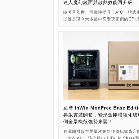
迷人魔幻鏡面與散熱效能再升級！
公司登記創立於1987年07月10日。至
理商名稱：立光科技國際股份有限公司
PWM 4 pin和 ARGB 5V 3 pin連接
立工業已經走過了四十載，成為PC界
網址： 代理商臉書粉專： 代理商蝦皮Jo
隨著普及度、可靠性提升，AIO一體式
與您的機箱無縫整合。 HyperFlow AR
40年歷練有成的業者。 聯立工業，最
喬思伯台灣官方旗艦店： 代理商官方客
以說是現今大多數中高階玩家們的CPU
供6年的世界級保固服務，讓每一位用
床加工的業者，製造連接器，1994年
修LINE：@kronefans →更多的【PCD
選擇，畢竟近年來兩大廠處理器之戰讓C
放心購買以及使用，同時享受高品質保
碟抽取盒市場，開發出鋁鎂合金外接盒
界新聞】： →更多的【PCDIY!賣場情
能進步有感之外，即便有著新製程、架
商名稱：MONTECH - 君主科技 廠商
1999年，開始進入鋁鎂合金機殼市場
→更多的【PCDIY!科技情報】： →更
持，還是抵不住不斷增加的功耗，畢竟C
03-327-4054 廠商網址： →更多的【PC
其他機殼廠，當時的聯力工業，用的不
【IT資訊新聞】： →更多的【ITMan!
身時脈也是一代比一代高，核心數也不
業界新聞】： →更多的【PCDIY!賣場
大量製造，而是採用沖壓製程，用手工
理人】： →更多的【PCDIY!八卦】：
加，因此在這樣功耗的提升下，除了耗
報】： →更多的【PCDIY!科技情報】
用沖床、折床來打造鋁鎂合金機殼，設
最頭痛的問題就在於那熱情的工作溫度
多的【IT資訊新聞】： →更多的【ITMa
出許多經典的鋁鎂合金機殼，當時的每
現在夏天的到來，散熱器的壓制力更為
訊經理人】： →更多的【PCDIY!八卦
腦機殼可以說都是傳統手工藝的結晶。
就連官方也知道這樣的溫度上已經不是
業在距今約五年前，由二代陳建豪
小小的空冷小散熱器可以壓制的，因此
（Jameson）接班，由原先的100％
買兩陣營可超頻處理器，無論是舊版Inte
製造，轉變為台灣設計中國製造，到中
代K系列、AMD Ryzen 5000X系列
量產方式，獲取更高的產能滿足全世界
Intel第13代K系列、AMD Ryzen 700
需求。 這次，我們則邀請到了行政部
迎廣 InWin ModFree Base Edit
也都不會隨附散熱器。 AIO一體式水
生（Asheng）與業務部主任陳國河
典版實裝開箱，變形金剛模組化玻
不僅僅是它優秀的散熱效率，在視覺上
（Hank），來跟玩家們介紹聯立工業
側全景機殼強勢來襲！
較塔扇簡潔、美觀，尤其現今各大廠在
COMPUTEX的展覽主軸、主力產品與
上的設計可以說是變化多端，各家都展
在電腦機殼世界屢次創新獲得玩家肯定
術。 聯力工業 行政部 處長 黃賜生
己的獨特風格，而搭配現今機殼都有預
（InWin），這次推出了iBuildiShar
（Asheng）要跟大家介紹，現在玩家