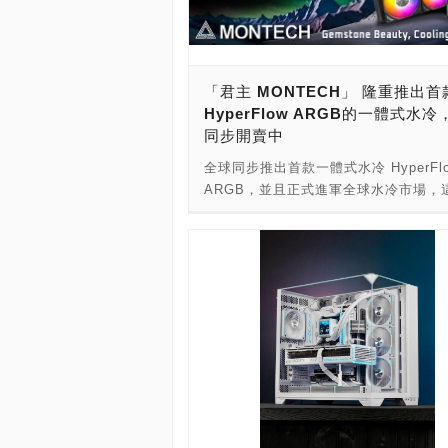
搭配3顆ZK-120全幅式無限鏡魔組扇，
接，細緻又連貫的無限鏡光效震撼力滿
心同樣有無限鏡，ARGB無限鏡光在機
視覺死角，並具備2200RPM的高轉速
「君主 MONTECH」 隆重推出
風扇都能提供61CFM的大風量。 散熱
HyperFlow ARGB的一體式水
幕、無限鏡 · 一線啟動 冷頭內強大的
同步開賣中
型加大的微凸純銅底、3000RPM強力
14條鰭片密集的水道，提供優異的熱傳
全球同步推出首款一體式水冷 HyperFl
果，集成兼具高散熱性能與高顏值的一
ARGB，並且正式進軍全球水冷市場，
冷，並且採用拼接設計整台水冷只需一
尚且設計精美的水冷擁有外在內在兼顧
接主板即可，高效能散熱與高解析螢幕
泵，如寶石一般的外觀，以及配備的轉
顏值無限鏡風扇，即刻啟動。 水冷頭
3100 RPM，搭配 27mm 厚的鋁製水
金外殼，堅固又輕量，噴色使用陽極噴
120mm Metal Pro 12 風扇，確保
藝，金屬質感細膩，霧面透光圈，透出
HyperFlow ARGB 擁有強大的冷卻性
柔魔幻，點綴金屬外殼。 TF2-360的
以優雅的姿態輕鬆應對 Intel 和 AMD 
是高亮度、高解析度的TFT IPS廣角液
CPU。HyperFlow ARGB 還配有預
幕，重力自適應螢幕讓畫面顯示方向保
扇、散熱膏，以及預連接的 7 針短線
確，2.1吋的大小有達480*480dpi的
管理和安裝變得極為簡單輕鬆。此外，
使用軟控隨時清楚的檢測與監控電腦各
供超越業界標準的 6 年保固服務，讓
狀態，並且有內建8種具設計感的不同
以及使用得更加放心 HyperFlow 的水
題可以選擇，也可以自行設定播放圖片、