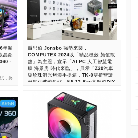
 6年漏
喬思伯 Jonsbo 強勢來襲，
角液晶鋁
COMPUTEX 2024以「精品機殼 顏值散
0 -
熱」為主題，宣示「AI PC 人工智慧電
腦 海景房 時代來臨」，展示「Z20汽車
級珍珠消光烤漆手提箱，TK-0雙折彎環
測試，終
形鋼化玻璃魚缸，N5 12-Bay高顏值DIY
軟控也
NAS，TF2-360SC無限鏡液晶顯示吸睛
為出發
一體式水冷，260W解熱CR-3000
F2-
ARGB顏值雙塔空冷，280W解熱
鏡魔組
HX7280暴力美學散熱之王」
的「裸
除了不
電腦機殼、空冷與水冷散熱大廠 喬思伯
扇外觀
Jonsbo ，這幾年來的創新有口皆碑，不少產
水冷可
品都讓人驚豔。喬思伯 Jonsbo追求創新，用