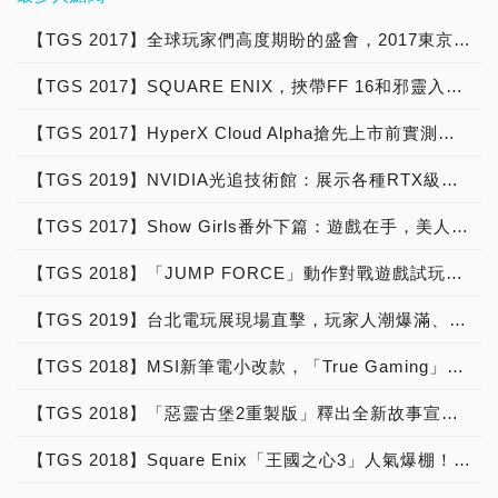
片式全包覆式裝甲防護設
Premium頂級版X1 RGB機
玩遊戲的時候收到我的
擺放在TGS會場的成品品
名稱：完美世界 廠商地
容，不要錯過喔！
不論是在遊戲版權的交易合
計，加上記憶體插槽裝甲防
械式電競鍵盤 (特價
HyperX ALLOY Elite紅軸
質都不錯。接下來就跟著小
址：北京市朝阳区北苑路
【TGS 2017】全球玩家們高度期盼的盛會，2017東京電玩展(Tokyo Game Show)我們來了！
作或是對玩家社群的交流互
護，為電腦周邊提供更最強
NT3,490 原價NT3,990) 加
的鍵盤敲擊聲，每次都被隊
編，來一探日本大學生的實
86号院306号 廠商官網：
動，皆展現台灣在亞洲遊戲
而有力的支撐效果，讓玩家
購第二件更享有8折優惠。
友表示：到底是多緊張？按
【TGS 2017】SQUARE ENIX，挾帶FF 16和邪靈入侵2人氣爆棚！
力究竟如何吧！ 東京工科
今年由「戰車少女同盟」的
市場的關鍵地位，透過今次
不用擔心顯示卡過重而毀損
購買復仇者NEMESIS
小力一點！不過現在都不用
學校是小編第一間遇見的學
公司也前來參展，最大的特
的簽約合作，相信能為遊戲
主機板，更不用擔心安裝記
Switch RGB光學電競滑鼠
擔心這些問題了，我們來看
【TGS 2017】HyperX Cloud Alpha搶先上市前實測開箱，從「東京電玩展」朝朝暮暮的電競耳麥終於拿到手！
校，在會場移動的過程當中
色在於這一次可是邀請到了
在亞洲的發展搭建起重要橋
憶體施力不當造成板彎。
(特價NT1,190 原價
看HyperX Cloud Alpha
其實就有注意到這個區塊，
一整個舞台的Coser，小編
樑。 一年一度的台北國際
加上極具個人化的特色的
NT1,590)。 時間：下午
【TGS 2019】NVIDIA光追技術館：展示各種RTX級的最新遊戲，並提供實機體驗，讓玩家提早進入光追新時代
吧！ 看完了包裝以及配件
對於大學生的作品，曾經身
看的是心曠神怡，接下來馬
電玩展為台日遊戲交流重要
Smart Fan 5、RGB
13:00至16:00。 每次比賽
之後，接下來我們就要看到
為大學生的我，怎麼能夠不
上就帶各位玩家們來看。而
舞台，不論是在遊戲版權的
Fusion及可替換式時尚雷
共計3場個人賽/團隊賽採3
【TGS 2017】Show Girls番外下篇：遊戲在手，美人伴我
產品本體，在看照片時，小
進去捧場一下呢！ 小W編
自家準備推出的戰艦同盟也
交易合作或是對玩家社群的
雕飾板等獨家豐富功能，絕
戰2勝制。 參賽者需打完3
W編先準備了簡單的規格介
在這邊先跟大家分享試玩過
於近期內會上架啦！ 廠商
交流互動，皆展現台灣在亞
【TGS 2018】「JUMP FORCE」動作對戰遊戲試玩，「週刊少年」50年經典腳色齊聚一堂
對讓玩家眼睛一亮。此外，
場比賽。 個人賽每回合約
紹給大家，這次在耳機喇叭
後的心得：這次來到東京電
名稱：6Waves 廠商地
洲遊戲市場的關鍵地位，透
技嘉AORUS Z370電競主
20分鐘。 參與獎–可獲得
的採用特製直徑50mm動圈
玩展，是我第一次試玩到
址：6-7-10-3F
過今次的簽約合作，相信能
【TGS 2019】台北電玩展現場直擊，玩家人潮爆滿、小編擠不進去RRR！
機板也符合加州電腦效率標
「劍靈新年禮」一份。 個
式釹磁鐵，頻率範圍從13-
VR的產品遊戲(不玩還好，
Roppongi,Minato-ku,
為遊戲在亞洲的發展搭建起
準CEC 2019的嚴苛規範，
人賽單場勝利–可獲得手環
27,000Hz，抗阻為65Ω在
一玩就玩一大堆XD)，這是
Tokyo 106-0032 Japan
【TGS 2018】MSI新筆電小改款，「True Gaming」精髓展現
重要橋樑。
讓玩家在高效能與節能省碳
碟一個。 團隊賽勝利–可獲
1kHz；而在麥克風的部
一款相當簡單的遊戲。基本
廠商官網： POLYGON這
兩者兼得。 採用 NVIDIA
得劍靈虛寶以及曜越電競Tt
分，頻率範圍為50-
上就是透過光束劍以及魔法
一次帶來的展區相當大，而
【TGS 2018】「惡靈古堡2重製版」釋出全新故事宣傳片，20年前的驚悚畫面精緻回歸
GEFORCE GTX 1070 繪
eSPORTS所提供的精美禮
18,000kHz，靈敏度
陣與敵方對抗，在畫魔法陣
且非常有趣。他是一塊非常
圖晶片，搭載全新旗艦級
品 (最多3隊)。 時間：下午
為-43dBV，聲音的效果採
以及拿出光束件都非常簡
大的空地，正當小編覺得到
【TGS 2018】Square Enix「王國之心3」人氣爆棚！「Final Fantasy XIV Online」「魔物獵人世界」跨界合作
NVIDIA® Pascal™ 繪圖
16:30至17:30 (現場採用排
用式雙音腔的設計，介紹完
單，唯獨大概就是需要畫一
底是怎麼樣的時候，就發現
晶片架構，支援 8K解析度
隊制，活動時間共計1小
產品的規格之後，走！我們