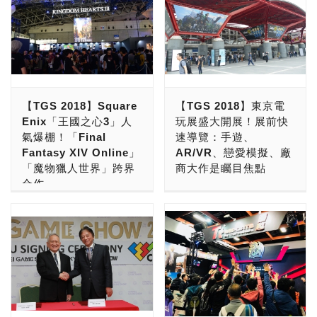
【TGS 2018】Square
【TGS 2018】東京電
Enix「王國之心3」人
玩展盛大開展！展前快
氣爆棚！「Final
速導覽：手遊、
Fantasy XIV Online」
AR/VR、戀愛模擬、廠
「魔物獵人世界」跨界
商大作是矚目焦點
合作
時序到了9月，一年一度的
進來稍微逛了一圈，先給大
東京電玩展(TGS 2018)的
家看一下新遊戲吧！會場裡
時間又來囉，今年的展期時
面可真的都是人，想要排個
間為9/20~9/23，按照慣
試玩都得等好久啊~~ 眾所
例，這次PCDIY! /
矚目的「王國之心3」是該
SuperGamer!也同步的來
系列作多年來首度推出續作
到會場，帶著大家來一同感
的代表，自從在E3 2013首
受年度三大電玩展的盛況；
度釋出消息以後，五年過去
即便今天(9/20)正式開展的