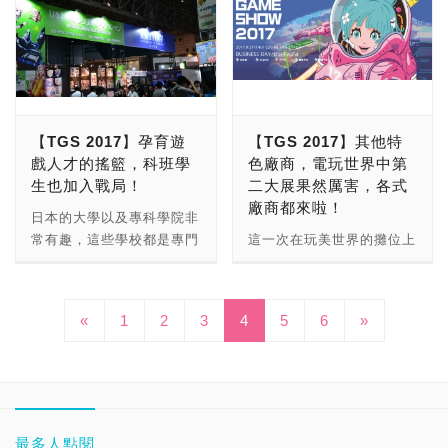
「魔物獵人：世界」的跨界
等，想必是要讓手遊玩家可
Sony Interactive
原價NT1,590) 1月28日
8700K 處理器，提供穩定
沸騰的競賽外，曜越電競Tt
麼？你忘了？)沒錯！在小
緊張！本篇還有更多美麗的
合作試玩，兩大遊戲首度合
以在Google Play商城中獲
Entertainment、BANDAI
【黑者FP指紋辨識滑鼠】
的高效能，顯卡則採用技嘉
eSPORTS還推出了眾多優
W編的文章當中有提到這次
女孩兒們噢！ 首先打頭陣
作，也吸引許多玩家目光，
得更多利多。再者，除遊戲
NAMCO Entertainment
優惠價「$990」(原價
GeForce® GTX 1070 G1
惠及當日限定優惠產品：1
要介紹的電競耳麥！就是由
的是空中網，展場內四周放
看試玩內容應該是副本戰以
與軟體廠商外，像是
Taiwan、SEGA
$2,190) 1月29日【挑戰者
Gaming 8G電競顯示卡，
月27日現場有20組下殺
HyperX所推出的Cloud
置了大型的透明櫥窗，請了
上的等級，或者是野外狩
Samsung SSD、
GAMES、
EDGE 類機械鍵盤】買一
讓遊戲效能大幅提升，讓現
NT990的震撼者颶風版
Alpha，當時只有日本搶先
不少的coser在櫥窗內表
獵，「Final Fantasy XIV
Kingston等硬體廠商也到
WonderPlanet、Square
送一「$1,590」
場玩家在體驗的同時，可以
SHOCK Spin HD電競耳機
開賣，而且只在東京電玩展
演，吸引了許多路人駐足拍
Online」的玩家將可以在遊
現場展出旗下最新產品，看
Enix、Cygames、ARC
【TGS 2017】孕育遊
【TGS 2017】其他特
感受到頂級的電競效能。
(鑽石黑)，請您一定不要錯
的展期上才能用優惠的價格
照，看起來就真的像商店櫥
戲中狩獵「魔物獵人：世
來遊戲與硬體的確是分不開
SYSTEM WORKS以及
戲人才的搖籃，科班學
色廠商，電玩世界中第
延續技嘉廣受讚譽的獨家技
過！ 購買 狩獵者C23 TG
購買以及實際搶先體驗。不
窗擺設的洋娃娃一樣美麗
界」當中的巨龍，增添了許
的，想要遊戲跑的順暢不
DMM.com、Cloud
生也加入戰局！
二大展果然厲害，各式
術，在音效方面採用
RGB強化玻璃中直立式機
過今回，HyperX將在今年
呢。 這次展場內真的很多
多全新的遊戲體驗。 「王
Lag，那選擇合適的硬體絕
Creative Studio等遊戲開
廠商都來啦！
ALC1220 120dB訊噪比高
殼(特價NT69,900 原價
(2018)的1月26日的台北國
美麗的showgirls，沒有到
日本的大學以及專科學院非
國之心3」預計將於2019年
對是必要的課題。 根據
發商、發行商和獨立遊戲團
傳真音效晶片，搭載Smart
NT79,000) 贈TT
際電玩展上，正式上市開
現場的玩家們也別難過，至
常有趣，這些學校都是專門
這一次在玩美世界的攤位上
1月25日正式上市，上市平
TGS官方資料顯示，今年
隊。 亞太遊戲高峰會則邀
Headphone Amp技術與
Premium頂級版X1 RGB機
賣，那話不多說，小W編就
少還可以看看照片過過癮，
留給對這些科目非常有興趣
看見了相當多的遊戲，這間
台包含PS4和Xbox One，
共有668家廠商參展、超過
請到Gzbrain代表取締役社
WIMA Hi-Fi 高階音效電
械式電競鍵盤(市價
帶各位來搶先開箱！ 身為
出門這種苦差事就交給小編
的學生們，當然他們所使用
雷自中國的遊戲廠商，在中
這也將是本作首度在除了
2300個攤位，算是TGS歷
長浜村 弘一以及日本最大
容，網路則採用Killer™
NT3,990)。 購買 守護者
一位喜歡玩《絕地求生》和
們吧（誤） 番外篇就到這
的師資也是非常的好，有些
國代理了相當多的遊戲，不
PS4以外的遊戲主機平台上
來規模最大的一屆！接下
網紅內容暨線下活動商
E2500網路，讓玩家進一步
«
1
2
3
4
View 21 TG強化玻璃中直
5
6
»
《鬥陣特攻》的編輯，在遊
邊為止啦，剩下更多的展場
不論是遊戲0在職或是從遊
論是：CS:GO、DOTA2、
市。(擁有Xbox One的玩家
來，先讓特派員進去逛一
UUUM來台經驗分享，商務
制敵機先、決勝千里，內建
立式機殼 (特價NT39,900
玩遊戲的過程當中，除了射
內容請看我們接續的報導
戲業退休的職人回頭教書，
TorchLight等等都是他們家
覺得揪甘心～)
圈，瞧瞧個遊戲廠商的最新
區兩天合計有29國、2361
2組超高速PCIe Gen3 x4
原價NT45,900) 贈拓荒者
擊的技巧以及準度之外，最
囉！
所以這些學生能夠馬上培養
的代理的呢，這一次小編還
大作，當然也請大家鎖定一
位專業買主入場，當中以來
M.2插槽，並支援多顯示卡
【MEKA PRO】CHERRY
重要的一定就是與其他隊友
出對就職相當有有用的即戰
發現了「HOB」的身影。
下PCDIY! / SuperGamer!
自日本的買主佔最多人數。
串接輸出，內建雙重鎖定
機械式電競鍵盤(市價
的溝通；這個時候只透過網
力，不過壓力也就相當的非
非常可愛的解謎遊戲小編馬
頻道，陸續地將為大家介紹
一年一度的台北國際電玩展
PCIe插槽，搭配超耐久單
NT2,690)。 購買TT
路攝影機的小W編，總是在
常大，不過對於做出來能夠
上就停下來試玩啦！ 廠商
最多人點閱
這次TGS 2018的精彩內
為台日遊戲交流重要舞台，