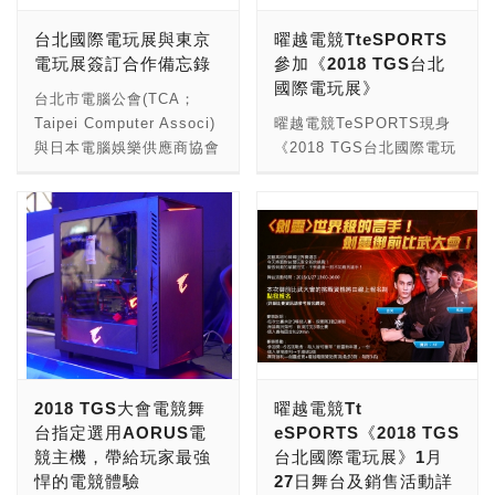
了！實際的遊戲內容終於在
第一天，但是天公不作美，
台北國際電玩展與東京
曜越電競TteSPORTS
近期公開，TGS 2018現場
倒是飄著小雨，不過這也依
電玩展簽訂合作備忘錄
參加《2018 TGS台北
Square Enix攤位代表作之
舊澆不熄玩家心中對遊戲的
國際電玩展》
一絕對是本作，儘管已安排
熱情，現場也是滿滿人潮
台北市電腦公會(TCA；
三、四十組PS4機台供玩家
啊！下面就讓特派員來跟大
Taipei Computer Associ)
曜越電競TeSPORTS現身
試玩，人氣依舊爆滿到現場
家介紹一下今年TGS 2018
與日本電腦娛樂供應商協會
《2018 TGS台北國際電玩
排隊試玩需等待至少1小
的展區簡介吧。 這次活動
(CESA Computer
展》，在1月26日(五)至29
時…！(眼神死…) 簡單介紹
會場仍舊在幕張展覽館舉
Entertainment Supplier’s
日(一)的展期間為玩家們帶
一下「王國之心3」吧！本
開，來這邊不用擔心迷路，
Association)雙方代表於台
來眾多限量優惠及精彩的舞
系列作重點在於結合許多迪
只要搭乘JR京葉線至「幕
北電玩展期間簽訂合作備忘
台活動(台北世貿一館1樓：
士尼人物到遊戲中，可做為
張」站下車後，一路上便可
錄，為亞洲兩大遊戲展覽台
攤位A133)！ 今日最有感
玩家扮演的主角「索拉」的
以看到「TGS」官方服務
北電玩展與東京電玩展締結
染力的知名主播徐展元於曜
夥伴，而在本作中也將橫跨
人員引導，跟著人潮走也是
合作關係，CESA代表岡村
越電競Tt eSPORTS攤位
多種迪士尼經典動畫或其他
可以走到會場的。 還沒到
秀樹先生表示本次締約儀式
為星海爭霸II及跑跑卡丁車
電影的腳色和場景，包含基
展館的主建物，就可以看到
為協會成立22年來首次與
比賽進行熱血的播報。現場
本的《玩具總動員》中的胡
在展館外圍已經到處都圍繞
海外展覽簽定合作關係。
粉絲星與海爭霸II世界級選
2018 TGS大會電競舞
曜越電競Tt
迪、巴斯光年等角色，以及
著今年的主要幾款遊戲大作
台北國際電玩展主辦單位在
手Sen、Has、Hui及AK相
台指定選用AORUS電
eSPORTS《2018 TGS
後來陸續公開的《神鬼奇
的廣告，如《The Elder
1月26日台北時間上午11點
互廝殺，當日亦舉辦與
競主機，帶給玩家最強
台北國際電玩展》1月
航》傑克史派羅船長也會隨
Scroll:Summerset》、
(日本時間中午12:00)召開
Rock、AZUSA、爆蛋、村
悍的電競體驗
27日舞台及銷售活動詳
著劇情加入，最新的官方預
《異塵餘生76》、《Rage
記者會，由台北市電腦公會
村、小潘、夜影、爆歌及