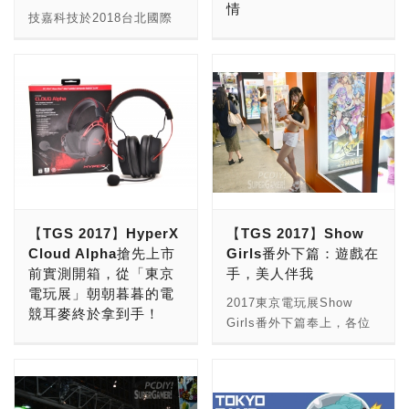
情
告片更宣告《大英雄天團》
2》等，看來相當的令人期
杜全昌總幹事與日本電腦娛
ICE的勁賽，現場氣氛炒到
技嘉科技於2018台北國際
角色也會加入主角的行列，
待啊。 TGS 2018的展期
樂供應商協會會長岡村秀樹
最高點。 狩獵者C23 TG
電玩展(TGS)與多家廠商合
曜越電競Tt eSPORTS在
「卡司陣容」十分堅強。除
從今(20日)持續至23日共4
於會中簽訂台北電玩展與東
RGB強化玻璃中直立式機
作，提供優質的電競產品供
《2018 TGS台北國際電玩
了劇情以外，本作中也將秉
天，與以往幾屆一樣，前兩
京電玩展的合作備忘錄，未
殼(特價NT69,900 原價
玩家體驗，2018 TGS大會
展》上 (台北世貿一館1
持著系列作的自由戰鬥打
天為「Business Day」媒
來兩展將彼此分享與交流各
NT79,000) 贈 TT
電競舞台更指定採用技嘉
樓：攤位A133)舉辦了劍靈
法，索拉可以在遊戲中切換
體先行日、後兩日則是
項資源，同時雙方也將互相
Premium頂級版X1 RGB機
AORUS全套電競配備，提
御前比武大會的實體賽事活
不同的武器，並且使用不同
「Public Day」一般公
協助各項活動的宣傳與推
械式電競鍵盤(市價
供現場多家遊戲廠商，進行
動，而更讓人興奮的是現場
技能進行攻擊，同時，也可
開，展區的區域劃分主要有
廣。 首次前來台北電玩展
NT3,990) 守護者View 21
遊戲體驗對戰，滿足玩家打
更邀請到了《劍靈Blade &
以藉由和其他夥伴的配合，
「手遊類」、「戀愛模
參訪的CESA會長岡村 秀
TG強化玻璃中直立式機殼
Game 需求！AORUS電競
Soul》2017年天下第一比
打出「協力攻擊」。 會場
擬」、「AR/VR」、「獨
樹先生也表示，未來也計畫
(特價NT39,900 原價
主機板及顯示卡可提供高效
武大會冠軍–馬屁和《劍靈
中可試玩內容包含「玩具總
立遊戲」，另外常見的大遊
互相提案、討論更具體的合
NT45,900) 贈 拓荒者
穩定的電競平台，搭配
Blade ＆Soul》2017
動員」的場景、「奧林帕
戲廠商如Capcom、
【TGS 2017】HyperX
【TGS 2017】Show
作內容與細項，同時，近年
【MEKA PRO】CHERRY
AORUS電競滑鼠、鍵盤享
World Championship季
斯」系列場景等等，以試玩
Bandai等等，也在展區中
Cloud Alpha搶先上市
Girls番外下篇：遊戲在
日本公司紛紛在台設立分公
機械式電競鍵盤(市價
受電競速度快感，AORUS
軍–苦笑和現場的挑戰者決
的內容和體驗來說，小編因
也有獨立攤位。另外，電競
前實測開箱，從「東京
手，美人伴我
司進行在地化的推廣，並透
NT2,690) TT Premium頂
電競耳機提供極致音效，再
一死戰，以及4F作為現場
為自己也是迪士尼系列的愛
相關主題持續發燒，現場也
電玩展」朝朝暮暮的電
過當地玩家的反饋，優化遊
級版X1 RGB機械式電競鍵
結合AORUS電競機殼，完
賽評！ 除此之外，曜越電
2017東京電玩展Show
好者之一，所以看到這些熟
有「eSport」展區，將會
競耳麥終於拿到手！
戲內容以及找到市場定位，
盤 (特價NT3,490 原價
整提供玩家全套的電競體
競Tt eSPORTS也為跑跑
Girls番外下篇奉上，各位
悉的角色一同遊玩時，感到
有職業電競選手前來進行各
相信將能為雙方帶來更多發
NT3,990) 加購第二件更享
驗。 大會電競舞台指定主
卡丁車的玩家們帶來計時
各位玩家們還記得去年9月
久等啦！不知道大家還滿意
格外親切。 另一個現場的
式比賽。 此外，部分廠商
展的可能性。 分為商務和
有8折優惠 ‧購買復仇者
機採用技嘉Z370 AORUS
賽，贏家即可贏得復仇者
小W編前往日本的幕張展覽
我們上篇為大家帶來的
重頭戲則是「Final
也推出「商用方案」，例如
玩家兩大區域，總計有34
NEMESIS Switch RGB光
Gaming 3電競主機板，搭
NEMESIS Switch RGB光
館參加一年一度的電玩盛會
Showgirls嗎？是不是覺得
Fantasy XIV Online」和
Google Play、Twitch等
家日本遊戲業者參與，包括
學電競滑鼠 (特價NT1,190
載第8 代Intel® Core™ i7-
學電競滑鼠！除了讓人熱血
「東京電玩展」嗎？(什
還意猶未盡呢？沒關係，不