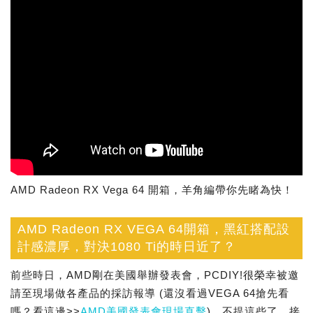
AMD Radeon RX Vega 64 開箱，羊角編帶你先睹為快！
AMD Radeon RX VEGA 64開箱，黑紅搭配設
計感濃厚，對決1080 Ti的時日近了？
前些時日，AMD剛在美國舉辦發表會，PCDIY!很榮幸被邀
請至現場做各產品的採訪報導 (還沒看過VEGA 64搶先看
嗎？看這邊>>
AMD美國發表會現場直擊
)。不提這些了，接