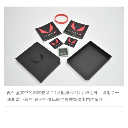
配件盒當中的內容物除了4張貼紙和1個手環之外，還附了一
個相當小面的"鏡子?"供玩家們整理準備出門的儀容...