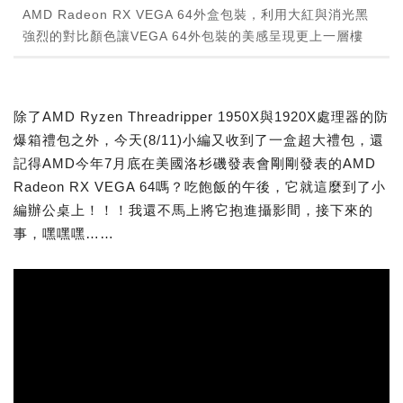
AMD Radeon RX VEGA 64外盒包裝，利用大紅與消光黑
強烈的對比顏色讓VEGA 64外包裝的美感呈現更上一層樓
除了AMD Ryzen Threadripper 1950X與1920X處理器的防
爆箱禮包之外，今天(8/11)小編又收到了一盒超大禮包，還
記得AMD今年7月底在美國洛杉磯發表會剛剛發表的AMD
Radeon RX VEGA 64嗎？吃飽飯的午後，它就這麼到了小
編辦公桌上！！！我還不馬上將它抱進攝影間，接下來的
事，嘿嘿嘿……