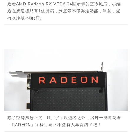
近看AMD Radeon RX VEGA 64顯示卡的空冷風扇，小編
還在想這樣只有1組風扇，到底帶不帶得走熱能，畢竟，還
有水冷版本嘛(汗)
除了空冷風扇上的「R」字可以認名之外，另外一測還寫著
「RADEON」字樣，這下不會有人再認錯了吧！