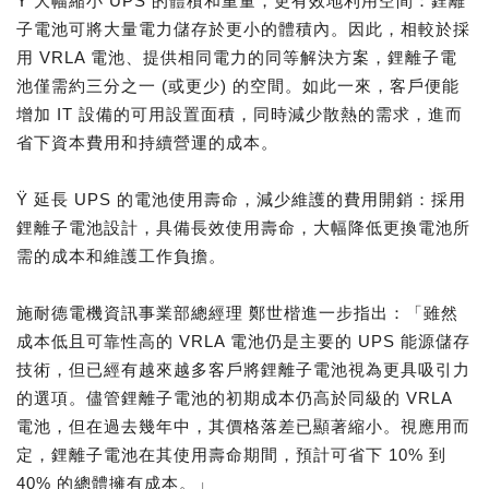
Ÿ 大幅縮小 UPS 的體積和重量，更有效地利用空間：鋰離
子電池可將大量電力儲存於更小的體積內。因此，相較於採
用 VRLA 電池、提供相同電力的同等解決方案，鋰離子電
池僅需約三分之一 (或更少) 的空間。如此一來，客戶便能
增加 IT 設備的可用設置面積，同時減少散熱的需求，進而
省下資本費用和持續營運的成本。
Ÿ 延長 UPS 的電池使用壽命，減少維護的費用開銷：採用
鋰離子電池設計，具備長效使用壽命，大幅降低更換電池所
需的成本和維護工作負擔。
施耐德電機資訊事業部總經理 鄭世楷進一步指出：「雖然
成本低且可靠性高的 VRLA 電池仍是主要的 UPS 能源儲存
技術，但已經有越來越多客戶將鋰離子電池視為更具吸引力
的選項。儘管鋰離子電池的初期成本仍高於同級的 VRLA
電池，但在過去幾年中，其價格落差已顯著縮小。視應用而
定，鋰離子電池在其使用壽命期間，預計可省下 10% 到
40% 的總體擁有成本。」