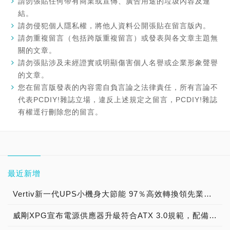
請勿張貼任何帶有商業或宣傳、廣告用途的垃圾內容及連
結。
請勿侵犯個人隱私權，將他人資料公開張貼在留言版內。
請勿重複留言（包括跨版重複留言）或發表與各文章主題無
關的文章。
請勿張貼涉及未經證實或明顯傷害個人名譽或企業形象聲譽
的文章。
您在留言版發表的內容需自負言論之法律責任，所有言論不
代表PCDIY!雜誌立場，違反上述規定之留言，PCDIY!雜誌
有權逕行刪除您的留言。
最近新增
Vertiv新一代UPS小機身大節能 97％高效轉換領先業，Vertiv Liebert® APM+提供客戶體積小、更高效、低碳排的不斷電系統
威剛XPG宣布電源供應器升級符合ATX 3.0規範，配備 12+4 的電源接口設計 為新世代顯卡而強大