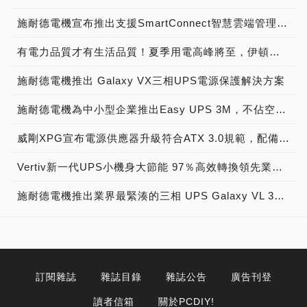
施耐德電機宣布推出支援SmartConnect智慧雲端管理的APC Smart-UPS，有效管理UPS再升級
有電力品質才有生活品質！夏季用電高峰將至，伊頓飛瑞系列UPS讓您工作娛樂不斷電！
施耐德電機推出 Galaxy VX三相UPS電源保護解決方案
施耐德電機為中小型企業推出Easy UPS 3M，不佔空間、安裝簡易 能源效率高達99％
威剛XPG宣布電源供應器升級符合ATX 3.0規範，配備 12+4 的電源接口設計 為新世代顯卡而強大
Vertiv新一代UPS小機身大節能 97％高效轉換領先業，Vertiv Liebert® APM+提供客戶體積小、更高效、低碳排的不斷電系統
施耐德電機推出業界最緊湊的三相 UPS Galaxy VL 300-500kW，新增 Live Swap 觸摸安全設計，不中斷機器運行下更換電源
訂閱雜誌
雜誌目錄
雜誌公告
廣告刊登
讀者信箱
關於PCDIY!