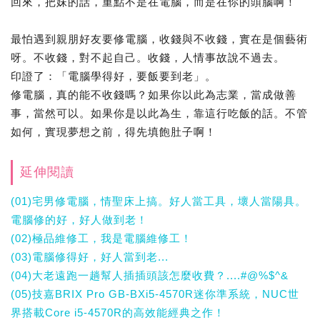
回來，把妹的話，重點不是在電腦，而是在你的頭腦啊！
最怕遇到親朋好友要修電腦，收錢與不收錢，實在是個藝術
呀。不收錢，對不起自己。收錢，人情事故說不過去。
印證了：「電腦學得好，要飯要到老」。
修電腦，真的能不收錢嗎？如果你以此為志業，當成做善
事，當然可以。如果你是以此為生，靠這行吃飯的話。不管
如何，實現夢想之前，得先填飽肚子啊！
延伸閱讀
(01)宅男修電腦，情聖床上搞。好人當工具，壞人當陽具。
電腦修的好，好人做到老！
(02)極品維修工，我是電腦維修工！
(03)電腦修得好，好人當到老...
(04)大老遠跑一趟幫人插插頭該怎麼收費？....#@%$^&
(05)技嘉BRIX Pro GB-BXi5-4570R迷你準系統，NUC世
界搭載Core i5-4570R的高效能經典之作！