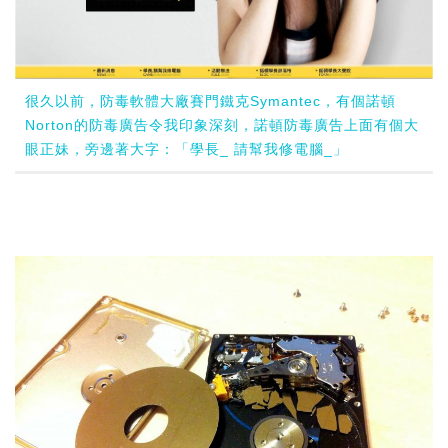
很久以前，防毒軟體大廠賽門鐵克Symantec，有個諾頓
Norton的防毒廣告令我印象深刻，諾頓防毒廣告上面有個大
眼正妹，旁邊著大字：「學長_ 請幫我修電腦_」