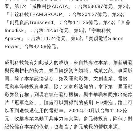
看。第1名「威剛科技ADATA」：台幣530.87億元。第2名
「十銓科技TEAMGROUP」：台幣204.27億元。第3名
「創見資訊Transcend」：台幣171.25億元。第4名「宜鼎
Innodisk」：台幣142.61億元。第5名「宇瞻科技
Apacer」：台幣111.24億元。第6名「廣穎電通Silicon
Power」台幣42.58億元。
威剛科技能有如此傲人的成績，來自於專注本業、創新研發
與長期耕耘的努力。並且轉投資各領域，成績斐然。事業版
圖，除了本業記憶儲存，拓及運動彩券、文創產業、電競、
電動車等轉投資事業。除了大家所熟知的，拿下第二屆運動
彩券發行權，到現在續任發行機構。與中華職棒同推出紀錄
片「冠軍之路」。隨處可以買得到的威剛LED燈泡，路上可
以看到送快遞使用的電動車。2025年10月以台幣11.52億
元，收購專業氣動工具廠力肯實業。多元轉投資，降低了對
記憶儲存本業的依賴，也創造了多元成長的營收來源。