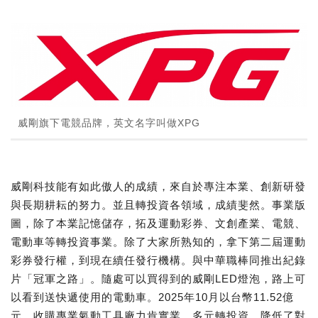
威剛旗下電競品牌，英文名字叫做XPG
威剛科技能有如此傲人的成績，來自於專注本業、創新研發
與長期耕耘的努力。並且轉投資各領域，成績斐然。事業版
圖，除了本業記憶儲存，拓及運動彩券、文創產業、電競、
電動車等轉投資事業。除了大家所熟知的，拿下第二屆運動
彩券發行權，到現在續任發行機構。與中華職棒同推出紀錄
片「冠軍之路」。隨處可以買得到的威剛LED燈泡，路上可
以看到送快遞使用的電動車。2025年10月以台幣11.52億
元，收購專業氣動工具廠力肯實業。多元轉投資，降低了對