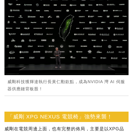
威剛科技獲輝達執行長黃仁勳欽點，成為NVIDIA 灣 AI 伺服
器供應鏈背板股！
「威剛 XPG NEXUS 電競椅」強勢來襲！
威剛在電競周邊上面，也有完整的佈局，主要是以XPG品