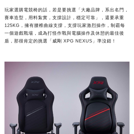
玩家選購電競椅的話，若是要挑選「大廠品牌，系出名門，
賽車造型，用料紮實，支撐設計，穩定可靠」，還要承重
125KG，擁有腰椎曲線支撐，支撐玩家激烈操作，制霸每
一個遊戲戰場，成為打怪作戰與電腦操作及休憩的最佳後
盾，那很肯定的挑選「威剛 XPG NEXUS」準沒錯！