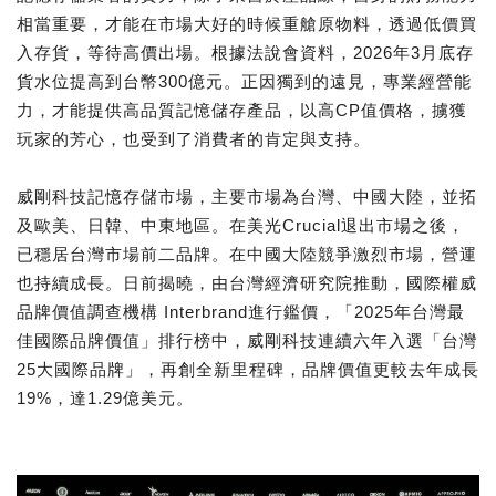
相當重要，才能在市場大好的時候重艙原物料，透過低價買
入存貨，等待高價出場。根據法說會資料，2026年3月底存
貨水位提高到台幣300億元。正因獨到的遠見，專業經營能
力，才能提供高品質記憶儲存產品，以高CP值價格，擄獲
玩家的芳心，也受到了消費者的肯定與支持。
威剛科技記憶存儲市場，主要市場為台灣、中國大陸，並拓
及歐美、日韓、中東地區。在美光Crucial退出市場之後，
已穩居台灣市場前二品牌。在中國大陸競爭激烈市場，營運
也持續成長。日前揭曉，由台灣經濟研究院推動，國際權威
品牌價值調查機構 Interbrand進行鑑價，「2025年台灣最
佳國際品牌價值」排行榜中，威剛科技連續六年入選「台灣
25大國際品牌」，再創全新里程碑，品牌價值更較去年成長
19%，達1.29億美元。