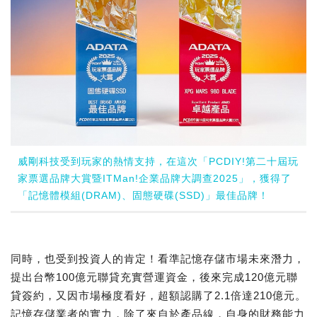
威剛科技受到玩家的熱情支持，在這次「PCDIY!第二十屆玩
家票選品牌大賞暨ITMan!企業品牌大調查2025」，獲得了
「記憶體模組(DRAM)、固態硬碟(SSD)」最佳品牌！
同時，也受到投資人的肯定！看準記憶存儲市場未來潛力，
提出台幣100億元聯貸充實營運資金，後來完成120億元聯
貸簽約，又因市場極度看好，超額認購了2.1倍達210億元。
記憶存儲業者的實力，除了來自於產品線，自身的財務能力