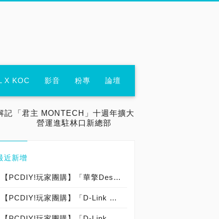
L X KOC
影音
粉專
論壇
解記
「君主 MONTECH」十週年擴大
營運進駐林口新總部
最近新增
【PCDIY!玩家團購】「華擎DeskMini X300＋超微R5 4650G＋宇瞻8Gx1或2記憶體＋宇瞻512G M.2」迷你套裝電腦＋大禮包【已結束】
【PCDIY!玩家團購】「D-Link DIR-879 EXO 骼鬥競速 雙頻高功率Gigabit」無線路由器【已結束】
【PCDIY!玩家團購】「D-Link DIR-882 EXO 骼鬥競速 雙頻Gigabit」無線路由器【已結束】