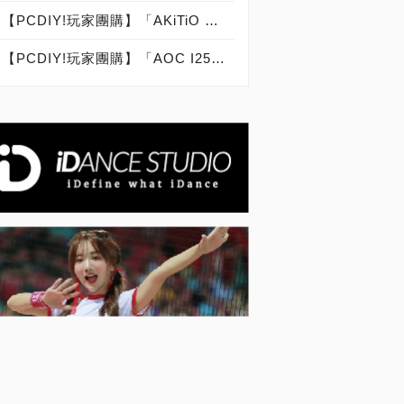
【PCDIY!玩家團購】「AKiTiO aDrive U3 240GB玩家版SSD」外接固態硬碟【已結束】
【PCDIY!玩家團購】「AOC I2579VM不閃屏25吋AH-IPS」薄邊框顯示器【已結束】