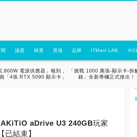
新聞
議題
精選
賣場
品牌
ITMan! LAB.
KO
2,800W 電源供應器」報到，
「挑戰 1000 萬張-顯示卡-拆
跑「4張 RTX 5090 顯示卡」
錄」全新專欄正式推出！
iTiO aDrive U3 240GB玩家
【已結束】