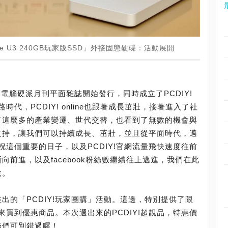
rive U3 240GB玩家版SSD」外接固態硬碟：活動展開
DIY!電腦硬派月刊平面雜誌開始發行，同時成立了PCDIY!
代，PCDIY! online也跟著成長茁壯，接著進入了社
過了這麼多的產業變遷、世代交替，也看到了無數的機會與
的支持，讓我們可以持續成長、茁壯，並且從平面時代，邁
這個重要的日子，以及PCDIY!官網流量飛快速度往前
斷向前進，以及facebook粉絲數繼續往上邁進，我們在此
悅。
推出的「PCDIY!玩家團購」活動。這邊，特別提供了限
買到優惠商品。本次選出來的PCDIY!超靚品，特惠價
粉絲們可別錯過喔！