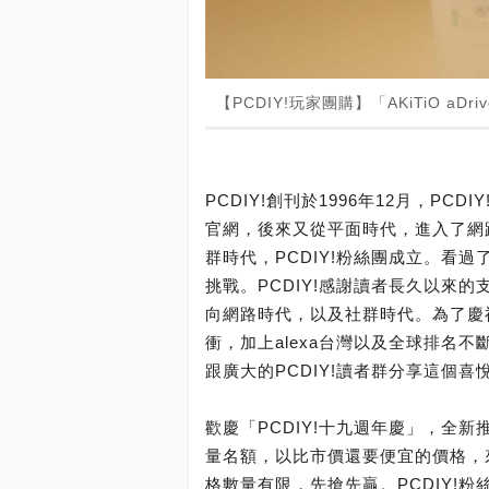
【PCDIY!玩家團購】「AKiTiO aD
PCDIY!創刊於1996年12月，PC
官網，後來又從平面時代，進入了網路時
群時代，PCDIY!粉絲團成立。看
挑戰。PCDIY!感謝讀者長久以來
向網路時代，以及社群時代。為了慶祝
衝，加上alexa台灣以及全球排名不
跟廣大的PCDIY!讀者群分享這個喜
歡慶「PCDIY!十九週年慶」，全新
量名額，以比市價還要便宜的價格，來
格數量有限，先搶先贏。PCDIY!