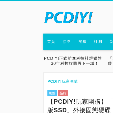
首頁
焦點
開箱
評測
PCDIY!正式前進科技社群媒體，
「
30年科技媒體再下一城！
能
PCDIY!玩家團購
焦點
品牌
【PCDIY!玩家團購】「AK
版SSD」外接固態硬碟