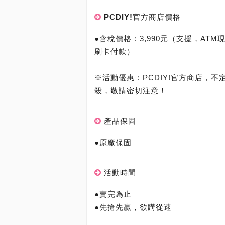
PCDIY!官方商店價格
●含稅價格：3,990元（支援，ATM現金
刷卡付款）
※活動優惠：PCDIY!官方商店，不
殺，敬請密切注意！
產品保固
●原廠保固
活動時間
●賣完為止
●先搶先贏，欲購從速