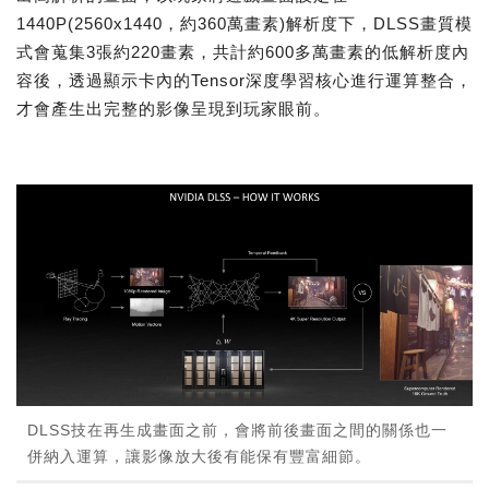
1440P(2560x1440，約360萬畫素)解析度下，DLSS畫質模
式會蒐集3張約220畫素，共計約600多萬畫素的低解析度內
容後，透過顯示卡內的Tensor深度學習核心進行運算整合，
才會產生出完整的影像呈現到玩家眼前。
DLSS技在再生成畫面之前，會將前後畫面之間的關係也一
併納入運算，讓影像放大後有能保有豐富細節。