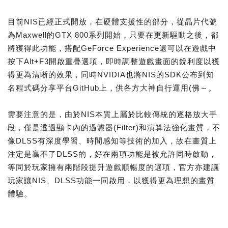
目前NIS已經正式開放，在硬體支援性的部分，從晶片代號
為Maxwell的GTX 800系列開始，只要在更新驅動之後，都
將獲得此功能，搭配GeForce Experience還可以在遊戲中
按下Alt+F3開啟重疊選項，即時調整遊戲畫面的銳利度以獲
得更為清晰的效果，同時NVIDIA也將NIS的SDK公布到知
名程式碼分享平台GitHub上，供各方大神自行運用(佛～。
需要注意的是，由於NIS本質上屬於比較傳統的逐格放大手
段，僅是透過顯卡內的過濾器(Filter)和演算法強化畫質，不
像DLSS有深度學習、時間感知等技術的加入，故在畫質上
注定是贏不了DLSS的，好在兩項功能是被允許同時啟動，
等同於玩家擁有兩階段提升遊戲順暢度的選項，官方亦建議
玩家讓NIS、DLSS功能一同啟用，以獲得更為理想的畫質
體驗。