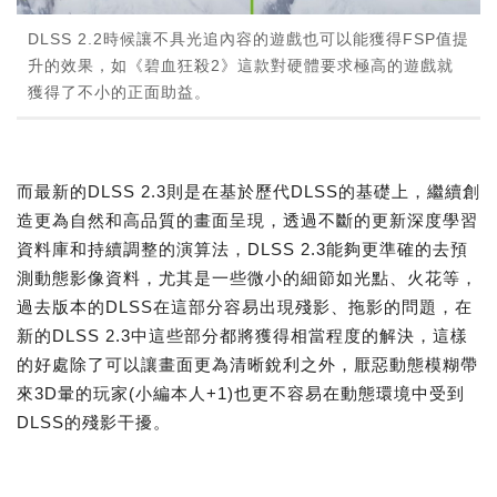
DLSS 2.2時候讓不具光追內容的遊戲也可以能獲得FSP值提
升的效果，如《碧血狂殺2》這款對硬體要求極高的遊戲就
獲得了不小的正面助益。
而最新的DLSS 2.3則是在基於歷代DLSS的基礎上，繼續創
造更為自然和高品質的畫面呈現，透過不斷的更新深度學習
資料庫和持續調整的演算法，DLSS 2.3能夠更準確的去預
測動態影像資料，尤其是一些微小的細節如光點、火花等，
過去版本的DLSS在這部分容易出現殘影、拖影的問題，在
新的DLSS 2.3中這些部分都將獲得相當程度的解決，這樣
的好處除了可以讓畫面更為清晰銳利之外，厭惡動態模糊帶
來3D暈的玩家(小編本人+1)也更不容易在動態環境中受到
DLSS的殘影干擾。