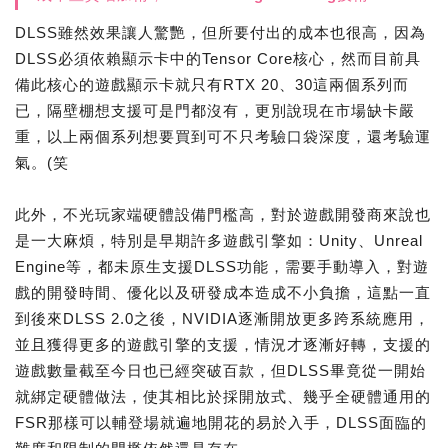
DLSS雖然效果讓人驚艷，但所要付出的成本也很高，因為
DLSS必須依賴顯示卡中的Tensor Core核心，然而目前具
備此核心的遊戲顯示卡就只有RTX 20、30這兩個系列而
已，隔壁棚想支援可是門都沒有，更別說現在市場缺卡嚴
重，以上兩個系列想要買到可不只考驗口袋深度，還考驗運
氣。(笑
此外，不光玩家端硬體設備門檻高，對於遊戲開發商來說也
是一大麻煩，特別是早期許多遊戲引擎如：Unity、Unreal
Engine等，都未原生支援DLSS功能，需要手動導入，對遊
戲的開發時間、優化以及研發成本造成不小負擔，這點一直
到後來DLSS 2.0之後，NVIDIA逐漸開放更多跨系統應用，
並且獲得更多的遊戲引擎的支援，情況才逐漸好轉，支援的
遊戲數量截至今日也已經突破百款，但DLSS畢竟從一開始
就綁定硬體做法，使其相比於採開放式、幾乎全硬體通用的
FSR那樣可以輔登場就遍地開花的易於入手，DLSS面臨的