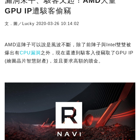
漏洞未平、駭客又起！AMD大量
GPU IP遭駭客偷竊
文．圖／Lucky
2020-03-26 10:14:02
AMD這陣子可以說是風波不斷，除了前陣子與Intel雙雙被
爆出有
CPU漏洞
之外，現在還遭到駭客入侵竊取了GPU IP
(繪圖晶片智慧財產)，並且要求高額的贖金。