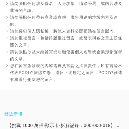
請勿張貼任何涉及冒名、人身攻擊、情緒謾罵、或內容涉及
非法的言論。
請勿張貼任何帶有商業或宣傳、廣告用途的垃圾內容及連
結。
請勿侵犯個人隱私權，將他人資料公開張貼在留言版內。
請勿重複留言（包括跨版重複留言）或發表與各文章主題無
關的文章。
請勿張貼涉及未經證實或明顯傷害個人名譽或企業形象聲譽
的文章。
您在留言版發表的內容需自負言論之法律責任，所有言論不
代表PCDIY!雜誌立場，違反上述規定之留言，PCDIY!雜誌
有權逕行刪除您的留言。
最近新增
【挑戰 1000 萬張-顯示卡-拆解記錄：000-000-018】微星 MSI GeForce RTX 5090 32G LIGHTNING Z 閃電卡皇：台灣代理商建達公司貨：台灣製造 Made In Taiwan（限定版→僅開箱）