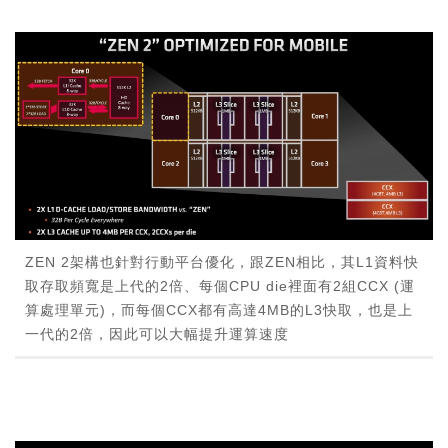
ZEN 2架構也針對行動平台優化，跟ZEN相比，其L1資料快
取存取頻寬是上代的2倍、每個CPU die裡面有2組CCX (運
算處理單元)，而每個CCX都有高達4MB的L3快取，也是上
一代的2倍，因此可以大幅提升運算速度