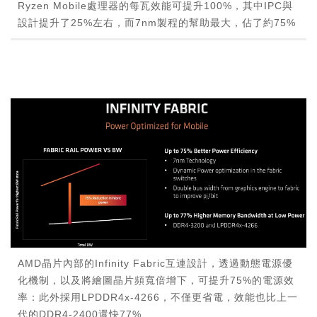
Ryzen Mobile處理器的每瓦效能可提升100%，其中IPC與
設計提升了25%左右，而7nm製程的幫助最大，佔了約75%
AMD晶片內部的Infinity Fabric互連設計，透過動態電源優
化機制，以及將繪圖晶片頻寬倍增下，可提升75%的電源效
率：此外採用LPDDR4x-4266，不僅更省電，效能也比上一
代的DDR4-2400還快77%