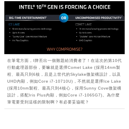
在筆電方面，I牌丟出一個難題給消費者了！在這次的第10代
行動處理器部份，要嘛就是選擇Comet Lake (採用14nm製
程、最高只到6核，且是上世代的Skylake微架構設計，以及
UHD內顯，例如Core i7-10710U)，不然就是選擇Ice Lake
(採用10nm製程、最高只到4核心，採用Sunny Cove微架構
設計，搭配Iris Plus內顯，例如Core i7-1065G7)。為什麼
筆電要受到這樣的限制啊？有必要妥協呢？