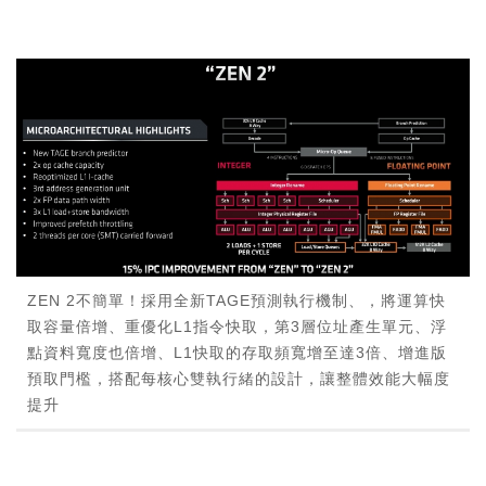
ZEN 2不簡單！採用全新TAGE預測執行機制、，將運算快
取容量倍增、重優化L1指令快取，第3層位址產生單元、浮
點資料寬度也倍增、L1快取的存取頻寬增至達3倍、增進版
預取門檻，搭配每核心雙執行緒的設計，讓整體效能大幅度
提升