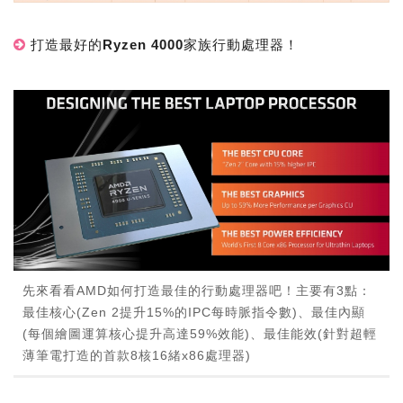
打造最好的Ryzen 4000家族行動處理器！
先來看看AMD如何打造最佳的行動處理器吧！主要有3點：
最佳核心(Zen 2提升15%的IPC每時脈指令數)、最佳內顯
(每個繪圖運算核心提升高達59%效能)、最佳能效(針對超輕
薄筆電打造的首款8核16緒x86處理器)