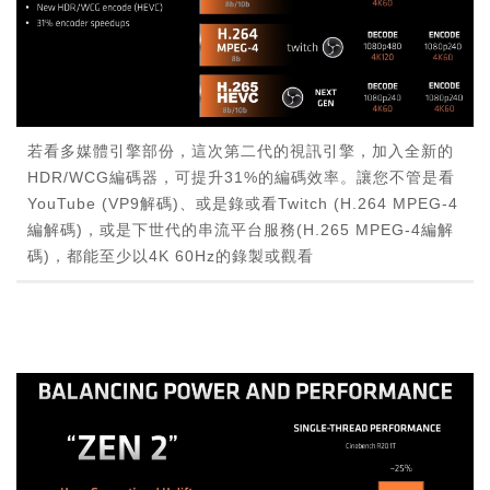
若看多媒體引擎部份，這次第二代的視訊引擎，加入全新的
HDR/WCG編碼器，可提升31%的編碼效率。讓您不管是看
YouTube (VP9解碼)、或是錄或看Twitch (H.264 MPEG-4
編解碼)，或是下世代的串流平台服務(H.265 MPEG-4編解
碼)，都能至少以4K 60Hz的錄製或觀看