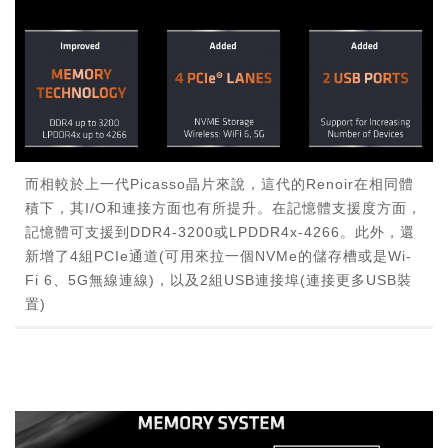
而相較於上一代Picasso晶片來說，這代的Renoir在相同體
積下，其I/O和連接方面也有所提升。在記憶體支援度方面，
記憶體可支援到DDR4-3200或LPDDR4x-4266。此外，還
新增了4組PCIe通道(可用來拉一個NVMe的儲存槽或是Wi-
Fi 6、5G無線連線)，以及2組USB連接埠(連接更多USB裝
置)