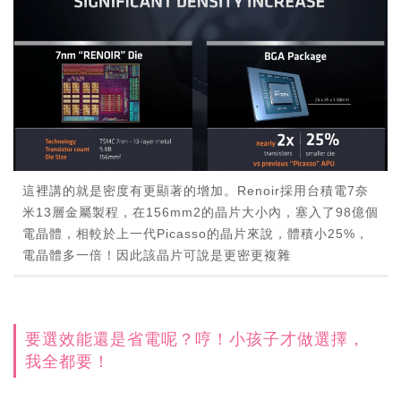
這裡講的就是密度有更顯著的增加。Renoir採用台積電7奈
米13層金屬製程，在156mm2的晶片大小內，塞入了98億個
電晶體，相較於上一代Picasso的晶片來說，體積小25%，
電晶體多一倍！因此該晶片可說是更密更複雜
要選效能還是省電呢？哼！小孩子才做選擇，
我全都要！