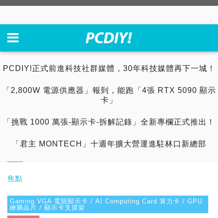
PCDIY!正式前進科技社群媒體，30年科技媒體再下一城！
「2,800W 電源供應器」報到，能跑「4張 RTX 5090 顯示
卡」
「挑戰 1000 萬張-顯示卡-拆解記錄」全新專欄正式推出！
「君主 MONTECH」十週年擴大營運進駐林口新總部
焦點
Gaming VGA 電競顯示卡 / AI Computing Card 算力卡 / GPU
繪圖晶片 / 顯示卡支撐架