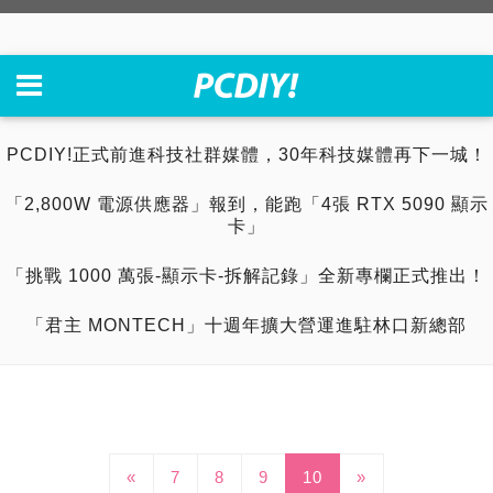
PCDIY!正式前進科技社群媒體，30年科技媒體再下一城！
「2,800W 電源供應器」報到，能跑「4張 RTX 5090 顯示
卡」
「挑戰 1000 萬張-顯示卡-拆解記錄」全新專欄正式推出！
「君主 MONTECH」十週年擴大營運進駐林口新總部
«
7
8
9
10
»