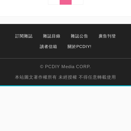
訂閱雜誌
雜誌目錄
雜誌公告
廣告刊登
讀者信箱
關於PCDIY!
© PCDIY Media CORP.
本站圖文著作權所有 未經授權 不得任意轉載使用