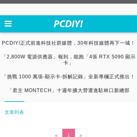
PCDIY!正式前進科技社群媒體，30年科技媒體再下一城！
「2,800W 電源供應器」報到，能跑「4張 RTX 5090 顯示
卡」
「挑戰 1000 萬張-顯示卡-拆解記錄」全新專欄正式推出！
「君主 MONTECH」十週年擴大營運進駐林口新總部
文章列表
«
1
»