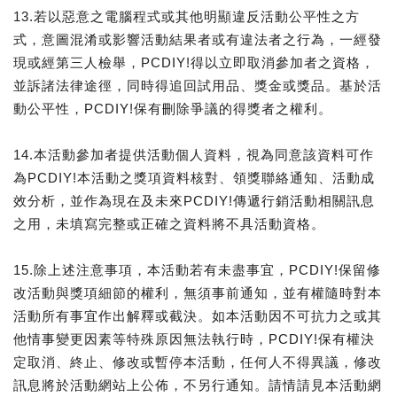
13.若以惡意之電腦程式或其他明顯違反活動公平性之方
式，意圖混淆或影響活動結果者或有違法者之行為，一經發
現或經第三人檢舉，PCDIY!得以立即取消參加者之資格，
並訴諸法律途徑，同時得追回試用品、獎金或獎品。基於活
動公平性，PCDIY!保有刪除爭議的得獎者之權利。
14.本活動參加者提供活動個人資料，視為同意該資料可作
為PCDIY!本活動之獎項資料核對、領獎聯絡通知、活動成
效分析，並作為現在及未來PCDIY!傳遞行銷活動相關訊息
之用，未填寫完整或正確之資料將不具活動資格。
15.除上述注意事項，本活動若有未盡事宜，PCDIY!保留修
改活動與獎項細節的權利，無須事前通知，並有權隨時對本
活動所有事宜作出解釋或截決。如本活動因不可抗力之或其
他情事變更因素等特殊原因無法執行時，PCDIY!保有權決
定取消、終止、修改或暫停本活動，任何人不得異議，修改
訊息將於活動網站上公佈，不另行通知。請情請見本活動網