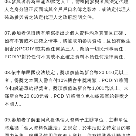
06.參與者若為未滿20歲之人士，需檢附參與者與法定代理
人之身分證正反面或其全戶戶口名簿之影本，或法定代理人
確為參與者之法定代理人之政府證明文件。
07.參加者保證所有填寫提出之個人資料均為真實且正確，
如有不實或不正確之情事，將被取消參與資格，且如有致生
損害於PCDIY!或其他任何第三人，應負一切民刑事責任，
PCDIY!對於任何不實或不正確之資料不負任何法律責任。
08.依中華民國稅法規定，獎項價值為新台幣20,010元以上
者，得獎之本國人需自付10%機會中獎稅額，PCDIY!將開
立扣繳憑單給得獎者。獎項價值為新台幣1,001元以上、未
滿新台幣20,010元者，PCDIY!將開立免扣繳憑單給得獎之
本國人。
09.參加者了解並同意提供個人資料予主辦單位，主辦單位
將遵循「個人資料保護法」之規定，於本活動之特定目的範
圍內蒐集、處理及使用您的個人資料。您有權透過活動連絡