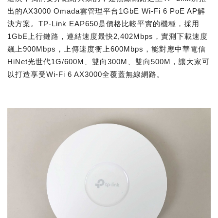
出的AX3000 Omada雲管理平台1GbE Wi-Fi 6 PoE AP解
決方案。TP-Link EAP650是價格比較平實的機種，採用
1GbE上行鏈路，連結速度最快2,402Mbps，實測下載速度
飆上900Mbps，上傳速度衝上600Mbps，能對應中華電信
HiNet光世代1G/600M、雙向300M、雙向500M，讓大家可
以打造享受Wi-Fi 6 AX3000全覆蓋無線網路。