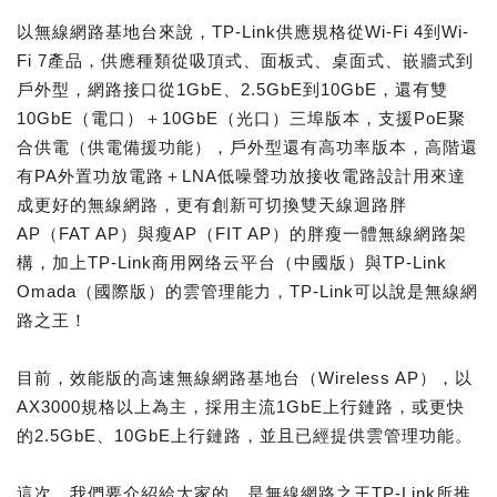
以無線網路基地台來說，TP-Link供應規格從Wi-Fi 4到Wi-
Fi 7產品，供應種類從吸頂式、面板式、桌面式、嵌牆式到
戶外型，網路接口從1GbE、2.5GbE到10GbE，還有雙
10GbE（電口）＋10GbE（光口）三埠版本，支援PoE聚
合供電（供電備援功能），戶外型還有高功率版本，高階還
有PA外置功放電路＋LNA低噪聲功放接收電路設計用來達
成更好的無線網路，更有創新可切換雙天線迴路胖
AP（FAT AP）與瘦AP（FIT AP）的胖瘦一體無線網路架
構，加上TP-Link商用网络云平台（中國版）與TP-Link
Omada（國際版）的雲管理能力，TP-Link可以說是無線網
路之王！
目前，效能版的高速無線網路基地台（Wireless AP），以
AX3000規格以上為主，採用主流1GbE上行鏈路，或更快
的2.5GbE、10GbE上行鏈路，並且已經提供雲管理功能。
這次，我們要介紹給大家的，是無線網路之王TP-Link所推