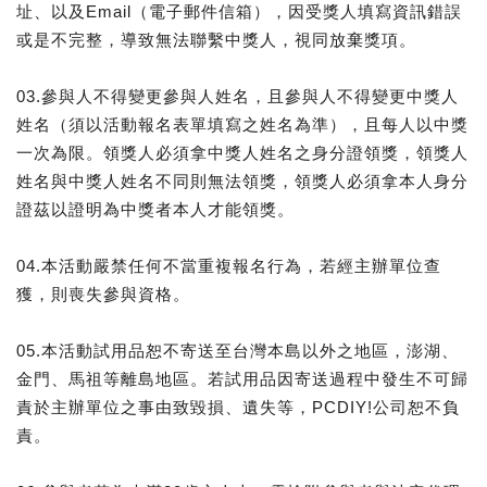
址、以及Email（電子郵件信箱），因受獎人填寫資訊錯誤
或是不完整，導致無法聯繫中獎人，視同放棄獎項。
03.參與人不得變更參與人姓名，且參與人不得變更中獎人
姓名（須以活動報名表單填寫之姓名為準），且每人以中獎
一次為限。領獎人必須拿中獎人姓名之身分證領獎，領獎人
姓名與中獎人姓名不同則無法領獎，領獎人必須拿本人身分
證茲以證明為中獎者本人才能領獎。
04.本活動嚴禁任何不當重複報名行為，若經主辦單位查
獲，則喪失參與資格。
05.本活動試用品恕不寄送至台灣本島以外之地區，澎湖、
金門、馬祖等離島地區。若試用品因寄送過程中發生不可歸
責於主辦單位之事由致毀損、遺失等，PCDIY!公司恕不負
責。