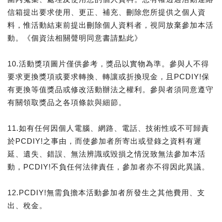
信箱提出要求使用、更正、補充、刪除您所提供之個人資
料，惟活動結束前提出刪除個人資料者，視同放棄參加本活
動。《個資法相關聲明同意書請點此》
10.活動獎項圖片僅供參考，獎品以實物為準。參與人不得
要求更換獎項或要求轉換、轉讓或折換現金，且PCDIY!保
有更換等值獎品或修改活動辦法之權利。參與者須同意遵守
有關領取獎品之各項條款與細節。
11.如有任何因個人電腦、網路、電話、技術性或不可歸責
於PCDIY!之事由，而使參加者所寄出或登錄之資料有遲
延、遺失、錯誤、無法辨識或毀損之情況致無法參加本活
動，PCDIY!不負任何法律責任，參加者亦不得因此異議。
12.PCDIY!無需負擔本活動參加者所發生之其他費用、支
出、稅金。