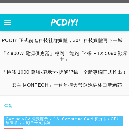
PCDIY!正式前進科技社群媒體，30年科技媒體再下一城！
「2,800W 電源供應器」報到，能跑「4張 RTX 5090 顯示
卡」
「挑戰 1000 萬張-顯示卡-拆解記錄」全新專欄正式推出！
「君主 MONTECH」十週年擴大營運進駐林口新總部
焦點
Gaming VGA 電競顯示卡 / AI Computing Card 算力卡 / GPU
繪圖晶片 / 顯示卡支撐架