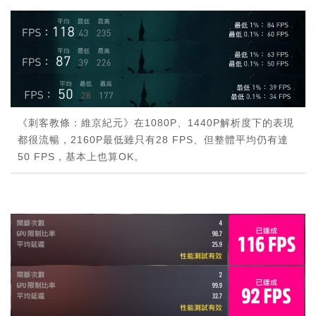
《刺客教條：維京紀元》在1080P、1440P解析度下的表現
都很流暢，2160P最低雖只有28 FPS、但整體平均仍有達
50 FPS，基本上也算OK。