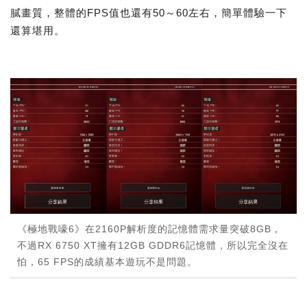
膩畫質，整體的FPS值也還有50～60左右，簡單體驗一下
還算堪用。
《極地戰嚎6》在2160P解析度的記憶體需求量突破8GB，
不過RX 6750 XT擁有12GB GDDR6記憶體，所以完全沒在
怕，65 FPS的成績基本遊玩不是問題。