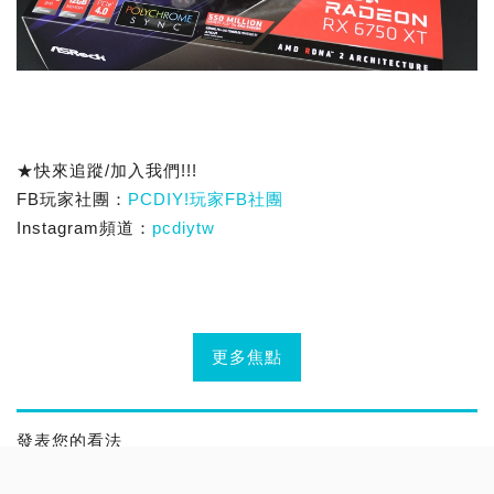
★快來追蹤/加入我們!!!
FB玩家社團：
PCDIY!玩家FB社團
Instagram頻道：
pcdiytw
更多焦點
發表您的看法
請勿張貼任何涉及冒名、人身攻擊、情緒謾罵、或內容涉及