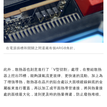
在電源插槽和開關之間還藏有個ARGB角針。
此外，散熱器也刻意進行了「V型切割」處理，在整組散熱
器上挖出凹槽，能夠讓氣流更規律、更快速的流動。加上為
了增強導熱，散熱器在晶片的貼合處以大面積鍍鎳銅底的金
屬板來進行覆蓋，再以加工成平面熱導管連接，將與熱量接
處的面積最大化，達到更及時的熱量傳遞，防止廢熱堆積。