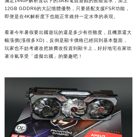
滿足1440P解析度以下的3A和電競遊戲的效能需求，加上
12GB GDDR6的大記憶體優勢，只要搭配支援FSR功能，
即便是在4K解析度下也能正常維持一定水準的表現。
看著今年暑假要出國遊玩的還是多少有些難度，且機票還大
幅漲價(漲很多XD)，反倒是顯卡價格已經回到基本盤面，
玩家也不妨考慮改把旅費改投資到顯卡上，好好地宅在家吹
著冷氣享受「虛擬出國」的樂趣吧！