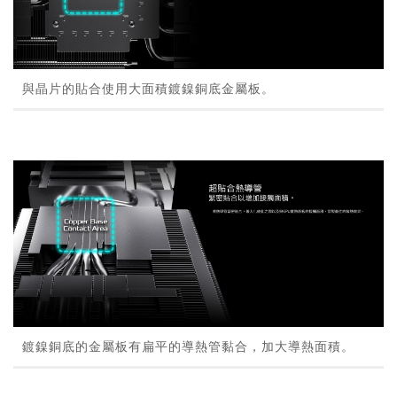
與晶片的貼合使用大面積鍍鎳銅底金屬板。
鍍鎳銅底的金屬板有扁平的導熱管黏合，加大導熱面積。