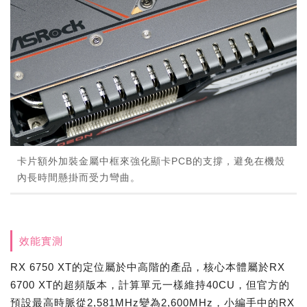
卡片額外加裝金屬中框來強化顯卡PCB的支撐，避免在機殼
內長時間懸掛而受力彎曲。
效能實測
RX 6750 XT的定位屬於中高階的產品，核心本體屬於RX
6700 XT的超頻版本，計算單元一樣維持40CU，但官方的
預設最高時脈從2,581MHz變為2,600MHz，小編手中的RX