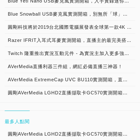
Blue Yeti Nano USB麥克風實測開箱，入手實錄迷你萌「雪怪」！
Blue Snowball USB麥克風實測開箱，別無所「球」、就決定是你了！
圓剛科技將於2019台北國際電腦展發表全球第一款4K HDR及240 FPS遊戲擷取外接實況擷取盒與全新人工智慧解決方案
Razer IFRIT入耳式耳麥實測開箱，直播主的最完美搭檔！
Twitch 隆重推出實況互動元件 - 為實況主加入更多強大的社群功能
AVerMedia直播利器三件組，網紅必備直播三神器！
AVerMedia ExtremeCap UVC BU110實測開箱，直播攝影超容易 單眼也能化身直播攝影機！
圓剛AVerMedia LGHD2直播擷取卡GC570實測開箱，專業實況主遊戲直播神兵利器！
最多人點閱
圓剛AVerMedia LGHD2直播擷取卡GC570實測開箱，專業實況主遊戲直播神兵利器！