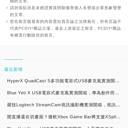
關的文章。
請勿張貼涉及未經證實或明顯傷害個人名譽或企業形象聲譽
的文章。
您在留言版發表的內容需自負言論之法律責任，所有言論不
代表PCDIY!雜誌立場，違反上述規定之留言，PCDIY!雜誌
有權逕行刪除您的留言。
最近新增
HyperX QuadCast S多功能電容式USB麥克風實測開箱，實況直播、遊戲溝通、自彈自唱樣樣通！
Blue Yeti X USB電容式麥克風實測開箱，專為創作而「聲」！
羅技Logitech StreamCam視訊攝影機實測開箱，視訊會議、線上直播新神器！
開直播還在切畫面？微軟Xbox Game Bar將支援XSplit等一眾Widget功能