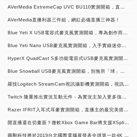
AVerMedia ExtremeCap UVC BU110實測開箱，直播攝影超容易 單眼也能化身直播攝影機！
AVerMedia直播利器三件組，網紅必備直播三神器！
Blue Yeti X USB電容式麥克風實測開箱，專為創作而「聲」！
Blue Yeti Nano USB麥克風實測開箱，入手實錄迷你萌「雪怪」！
HyperX QuadCast S多功能電容式USB麥克風實測開箱，實況直播、遊戲溝通、自彈自唱樣樣通！
Blue Snowball USB麥克風實測開箱，別無所「球」、就決定是你了！
羅技Logitech StreamCam視訊攝影機實測開箱，視訊會議、線上直播新神器！
Twitch 隆重推出實況互動元件 - 為實況主加入更多強大的社群功能
Razer IFRIT入耳式耳麥實測開箱，直播主的最完美搭檔！
開直播還在切畫面？微軟Xbox Game Bar將支援XSplit等一眾Widget功能
圓剛科技將於2019台北國際電腦展發表全球第一款4K HDR及240 FPS遊戲擷取外接實況擷取盒與全新人工智慧解決方案