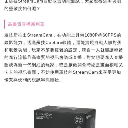
▲羅技StreamCam自動取景功能測試，大家覺得這項功能
的靈敏度如何呢？
高畫質直播新利器
羅技新推出StreamCam，在功能上具備1080P@60FPS的
錄影能力，透過羅技Capture軟體，還能實現自動人臉對焦
和取景功能，玩家不須要複雜的設定，獨自一人就能讓輕鬆
的進行流暢且高畫質的視訊會議或直播，對於想要進入直播
圈成為新一代網紅的玩家，或是厭倦開會時總是畫面模糊又
卡卡的視訊畫面，不妨使用羅技的StreamCam來享受更加
優質與便利的視訊串流體驗。