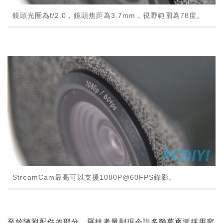
鏡頭光圈為f/2.0，鏡頭焦距為3.7mm，視野範圍為78度。
StreamCam最高可以支援1080P@60FPS錄影。
至於隨附配件的部分，羅技考量到現今許多螢幕逐漸採用窄