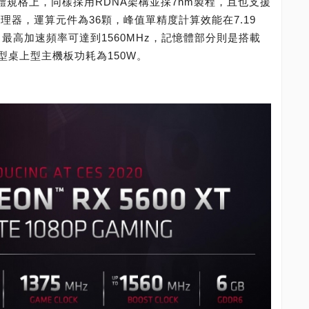
卡在硬體規格上，同樣採用RDNA架構並採7nm製程，且也支援
串流處理器，運算元件為36顆，峰值單精度計算效能在7.19
z、最高加速頻率可達到1560MHz，記憶體部分則是搭載
典型桌上型主機板功耗為150W。