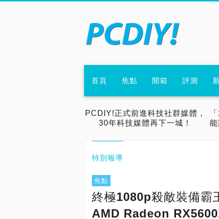
首頁
焦點
開箱
評測
PCDIY!正式前進科技社群媒體，
「
30年科技媒體再下一城！
能
特別報導
焦點
終極1080p殺敵裝備霸
AMD Radeon RX56