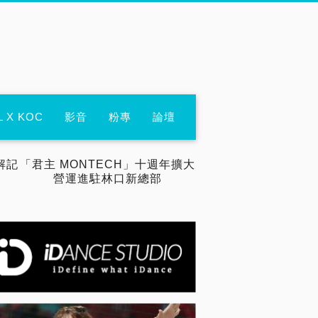
L X KOC
影音
粉專
論壇
解記
「君主 MONTECH」十週年擴大
營運進駐林口新總部