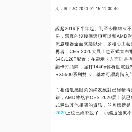
文．圖／JC
2020-01-15 11:00:40
說起2019下半年起、到至今剛結束不
勝，還真的沒幾個選項可以和AMD對拚
流處理器全面來襲以外，多核心工藝技術方
再者，CES 2020大展上也正式宣布推出AM
64C/128T配置；在顯示卡方面則是有同樣為
顯卡打頭陣，強打1440p解析度電競
RX5500系列雙卡，基本可謂高階
而相信敏感眼尖的網友絕對已經猜得到：
錯，AMD雖然在CES 2020展上就已
式釋出其他相關的資訊，並且標榜是「
2020
上也已經都說了，小編這邊就不