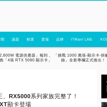
新聞
議題
精選
賣場
品牌
ITMan! LAB.
KO
2,800W 電源供應器」報到，
「挑戰 1000 萬張-顯示卡-拆
跑「4張 RTX 5090 顯示卡」
錄」全新專欄正式推出！
王、RX5000系列家族完整了！
00XT顯卡登場