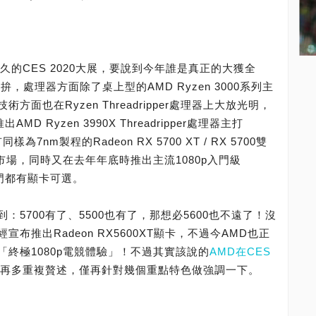
久的CES 2020大展，要說到今年誰是真正的大獲全
，處理器方面除了桌上型的AMD Ryzen 3000系列主
面也在Ryzen Threadripper處理器上大放光明，
D Ryzen 3990X Threadripper處理器主打
7nm製程的Radeon RX 5700 XT / RX 5700雙
市場，同時又在去年年底時推出主流1080p入門級
入門都有顯卡可選。
5700有了、5500也有了，那想必5600也不遠了！沒
經宣布推出Radeon RX5600XT顯卡，不過今AMD也正
終極1080p電競體驗」！不過其實該說的
AMD在CES
再多重複贅述，僅再針對幾個重點特色做強調一下。