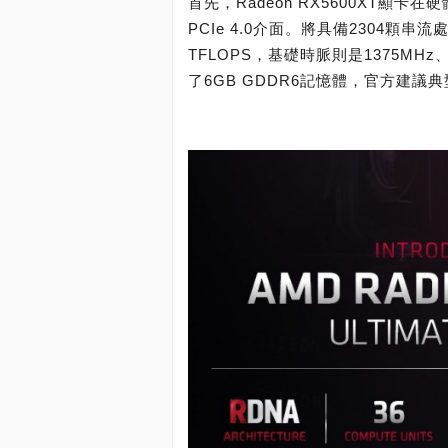
首先，Radeon RX5600XT顯
PCIe 4.0介面。將具備2304顆
TFLOPS，基礎時脈則是1375MH
了6GB GDDR6記憶體，官方建議