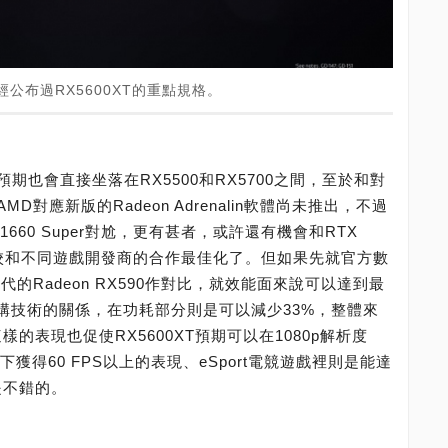
上已經公布過RX5600XT的重點規格。
也會直接坐落在RX5500和RX5700之間，至於和對
對應新版的Radeon Adrenalin軟體尚未推出，不過
X 1660 Super對尬，更有甚者，或許還有機會和RTX
調校和不同遊戲開發商的合作最佳化了。但如果先就官方數
的Radeon RX590作對比，就效能面來說可以達到最
架構技術的關係，在功耗部分則是可以減少33%，整體來
的表現也促使RX5600XT預期可以在1080p解析度
獲得60 FPS以上的表現、eSport電競遊戲裡則是能達
是不錯的。