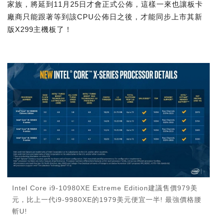
家族，將延到11月25日才會正式公佈，這樣一來也讓板卡
廠商只能跟著等到該CPU公佈日之後，才能同步上市其新
版X299主機板了！
Intel Core i9-10980XE Extreme Edition建議售價979美
元，比上一代i9-9980XE的1979美元便宜一半! 最強價格腰
斬U!