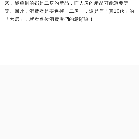
來，能買到的都是二房的產品，而大房的產品可能還要等
等。因此，消費者是要選擇「二房」，還是等「真10代」的
「大房」，就看各位消費者們的意願囉！
更多焦點
發表您的看法
請勿張貼任何涉及冒名、人身攻擊、情緒謾罵、或內容涉及
非法的言論。
請勿張貼任何帶有商業或宣傳、廣告用途的垃圾內容及連
結。
請勿侵犯個人隱私權，將他人資料公開張貼在留言版內。