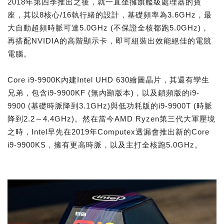
2018年第四季推出之後，就一直坐擁旗艦級處理器的寶
座，其以8核心/16執行緒的設計，基礎頻率為3.6GHz，最
大自動超頻時脈可達5.0GHz (不保證全核都跑5.0GHz)，
再搭配NVIDIA的高階顯示卡，即可組裝出效能絕佳的電競
電腦。
Core i9-9900K內建Intel UHD 630繪圖晶片，其還有孿生
兄弟，包含i9-9900KF (無內顯版本)，以及鎖頻版的i9-
9900 (基礎時脈降到3.1GHz)與低功耗版的i9-9900T (時脈
降到2.2～4.4GHz)。然在當今AMD Ryzen第三代大軍壓境
之時，Intel早先在2019年Computex透漏會推出新的Core
i9-9900KS，擁有更高時脈，以及主打全核跑5.0GHz。