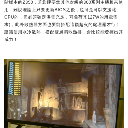
階版本的Z390，若您硬要拿其他次級的300系列主機板來使
用，雖說理論上只要更新BIOS之後，也可是可以支援此
CPU的，但必須確定供電充足，可負荷其127W的用電需
求)，此外散熱器方面也要能搭配這顆超火的處理器才行！
建議使用水冷散熱，搭配雙風扇散熱排，會比較能發揮出其
威力！