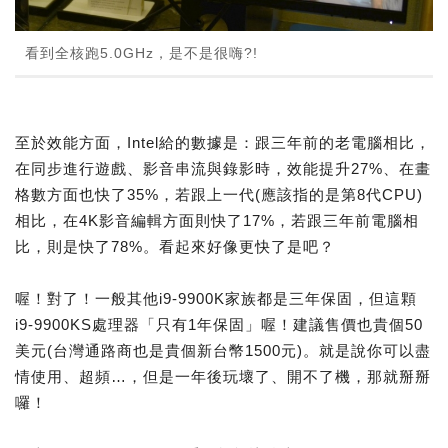
看到全核跑5.0GHz，是不是很嗨?!
至於效能方面，Intel給的數據是：跟三年前的老電腦相比，
在同步進行遊戲、影音串流與錄影時，效能提升27%、在畫
格數方面也快了35%，若跟上一代(應該指的是第8代CPU)
相比，在4K影音編輯方面則快了17%，若跟三年前電腦相
比，則是快了78%。看起來好像更快了是吧？
喔！對了！一般其他i9-9900K家族都是三年保固，但這顆
i9-9900KS處理器「只有1年保固」喔！建議售價也貴個50
美元(台灣通路商也是貴個新台幣1500元)。就是說你可以盡
情使用、超頻…，但是一年後玩壞了、開不了機，那就掰掰
囉！