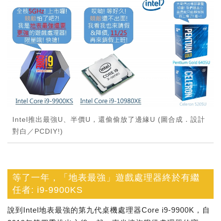
Intel推出最強U、半價U，還偷偷放了邊緣U (圖合成．設計
對白／PCDIY!)
等了一年，「地表最強」遊戲處理器終於有繼
任者: i9-9900KS
說到Intel地表最強的第九代桌機處理器Core i9-9900K，自