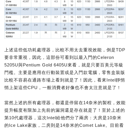
上述這些低功耗處理器，比較不用太去重視效能，倒是TDP
要非常重視，因此，這部份可看到以最入門的Celeron
5205U與Pentium Gold 6405U來看，就是只要百美元等級
門檻。主要是應用在行動裝置或是入門款電腦，零售盒裝版
比較不容易在通路市場上看到就是了！因此，看來Intel靜悄
悄上架這些CPU，一般消費者好像也不會太注意就是了！
當然上述的所有處理器，都還是停留在14奈米的製程，效能
提升幅度有限加上先前的漏洞還是存在就是了！至於上述的
第10代處理器，這次Intel給他們分了兩房：大房是10奈米
的Ice Lake家族，二房則是14奈米的Comet Lake。目前看