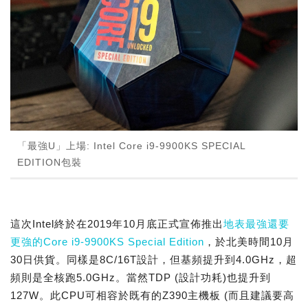
「最強U」上場: Intel Core i9-9900KS SPECIAL
EDITION包裝
這次Intel終於在2019年10月底正式宣佈推出
地表最強還要
更強的Core i9-9900KS Special Edition
，於北美時間10月
30日供貨。同樣是8C/16T設計，但基頻提升到4.0GHz，超
頻則是全核跑5.0GHz。當然TDP (設計功耗)也提升到
127W。此CPU可相容於既有的Z390主機板 (而且建議要高