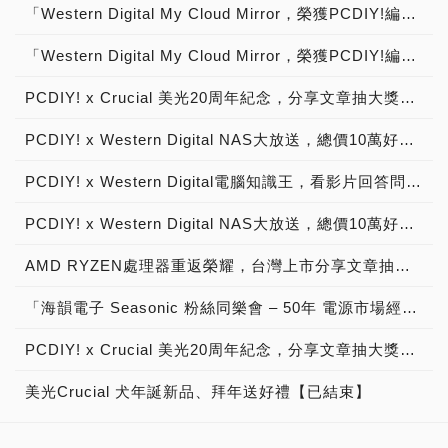
活動時間：2015-03-20(五)
所有事宜，做出解釋或裁
「Western Digital My Cloud Mirror，榮獲PCDIY!編輯推薦肯定！」特別舉辦分享喜訊抽大獎！【已結束】
市價2,690元。 ●活動時
時間：2014/12/12(五) ~
～2015-03-31(二) ●得獎公
決。 ※活動官網說明：
間：2014/12/19(五) ~
2014/12/18(四) ●得獎公
「Western Digital My Cloud Mirror，榮獲PCDIY!編輯推薦肯定！」特別舉辦分享喜訊抽大獎！【得獎公告】
佈：2015-04-03(五) ●得獎
2014/12/25(四) ●得獎公
佈：2014/12/19(五) ●FB
者：謝順進（FB帳號），
佈：2014/12/26(五) ●FB
文章粉絲頁網址： ●官網專
PCDIY! x Crucial 美光20周年紀念，分享文章抽大獎【已結束】
FB連結：
文章粉絲頁網址： ●官網專
頁留言網址： ★★★歡迎
https://www.facebook.com/profile.php?
頁留言網址： ★★★歡迎
文章按讚及加入PCDIY!跟
PCDIY! x Western Digital NAS大放送，總價10萬好禮送給你！【得獎公告】
id=100003268844556
文章按讚及加入PCDIY!跟
WD粉絲團★★★ ●活動辦
WD粉絲團★★★ ●活動辦
法：前往WD Taiwan
PCDIY! x Western Digital電腦知識王，看影片回答問題抽大獎！【得獎公告】
法：前往WD Taiwan
Facebook 粉絲頁參加WD
Facebook 粉絲頁參加WD
聖誕大集合活動競賽，就有
PCDIY! x Western Digital NAS大放送，總價10萬好禮送給你！【已結束】
聖誕大集合活動競賽，就有
機會贏得大獎。 ●活動網
機會贏得大獎。 ●活動網
址：
AMD RYZEN處理器重返榮耀，台灣上市分享文章抽大獎→ AMD鐵粉回娘家系列活動，第一彈【已結束】
址：
「海韻電子 Seasonic 粉絲同樂會 – 50年 電源市場經營有成，ATX 3優質電源供應器 NVIDIA GeForce RTX 50系列 顯示卡 最佳絕配，分享文章抽大獎」活動說明！
PCDIY! x Crucial 美光20周年紀念，分享文章抽大獎！【得獎公告】
美光Crucial 犬年誕新品、拜年送好禮【已結束】