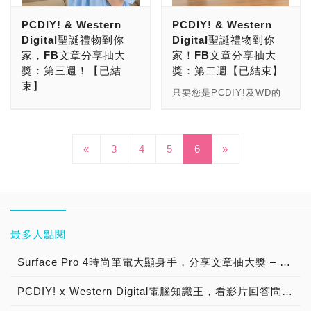
者主動以Facebook訊息與
獎，WD My Cloud Mirror
PCDIY! & Western
PCDIY! & Western
我們聯繫，提供Email信
帶回家！」。 ●活動贈品：
Digital聖誕禮物到你
Digital聖誕禮物到你
箱，以便後續進行領獎程
WD My Cloud Mirror 8TB
家，FB文章分享抽大
家！FB文章分享抽大
序。中獎人若於最後領獎日
x1（市場價格：17,490
獎：第三週！【已結
獎：第二週【已結束】
前仍無法聯繫上，將取消中
元） ●活動時間：2015-
束】
獎資格。領獎程序須依公司
03-20(五)～2015-03-
只要您是PCDIY!及WD的
規定，提供必要的文件，謝
31(二) ●得獎公佈：2015-
只要您是PCDIY!及WD的
FB粉絲團粉絲就能參加。
謝大家配合。 ※領獎期
04-03(五) ●官網專頁留言
FB粉絲團粉絲就能參加。
●活動辦法： 三個步驟：
限：最後領獎日為
網址： ●FB文章粉絲頁留
●活動辦法： 三個步驟：
(1)FB文章按讚、FB文章留
«
3
4
5
6
»
2015/04/24(五) ※贈品說
言網址： ※領獎期限：最
(1)FB文章按讚、FB文章留
言，(2)公開分享，(3)官網
明：照片為情境圖。贈品為
後領獎日為2015/04/24(五)
言，(2)公開分享，(3)官網
專頁留言。就有機會抽中一
WD My Cloud Mirror 8TB
※贈品說明：照片為情境
專頁留言。就有機會抽中一
顆WD My Passport Ultra
x1，並不包含其他元件！
圖。贈品為WD My Cloud
顆WD My Passport Ultra
Metal Edition 1 TB。留言
※主辦單位：PCDIY!電腦
Mirror 8TB x1，並不包含
Metal Edition 1 TB。留言
內容請寫：「我愛WD My
硬派月刊 & WD。 ※特別
其他元件！ ※主辦單位：
內容請寫出最喜歡的WD產
Passport、我愛
最多人點閱
說明：PCDIY!保留修改、
PCDIY!電腦硬派月刊 &
品，例如：「WD Red硬
PCDIY!」。祝大家幸運中
取消、變更本活動之權利。
WD。 ※特別說明：
碟」。祝大家幸運中大獎。
大獎。 ●活動贈品：WD
Surface Pro 4時尚筆電大顯身手，分享文章抽大獎 – OSSLab商店慶開站系列活動【已結束】
PCDIY!也有權對於本活動
PCDIY!保留修改、取消、
●活動贈品：WD My
My Book Essential 2TB
所有事宜，做出解釋或裁
變更本活動之權利。
PCDIY! x Western Digital電腦知識王，看影片回答問題抽大獎！【已結束】
Passport Ultra Metal
USB3.0 3.5吋外接硬碟一
決。 ※活動官網說明： ●
PCDIY!也有權對於本活動
Edition 1 TB (藍色)x1，
顆，市價2,890元。 ●活動