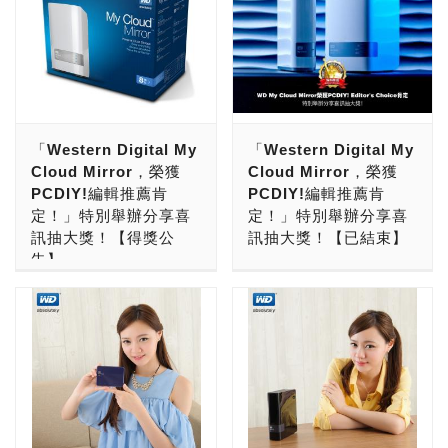
「Western Digital My
「Western Digital My
Cloud Mirror，榮獲
Cloud Mirror，榮獲
PCDIY!編輯推薦肯
PCDIY!編輯推薦肯
定！」特別舉辦分享喜
定！」特別舉辦分享喜
訊抽大獎！【得獎公
訊抽大獎！【已結束】
告】
●活動辦法： 只要你是
感謝大家參與「WD My
PCDIY!粉絲團粉絲。三個
Cloud Mirror榮獲PCDIY!
步驟：(1)FB文章按讚、FB
編輯推薦肯定，特別舉辦分
文章粉絲頁留言，(2)FB公
享喜訊抽大獎！」，更感謝
開分享，(3)官網專頁留
WD所贊助的一台WD My
言。留言內容請寫：「我愛
Cloud Mirror 8TB，獲得
PCDIY!，恭賀WD My
贈品的幸運得主公布如下。
Cloud Mirror榮獲PCDIY!
在公布得獎者之後，請得獎
編輯推薦肯定。我要抽大