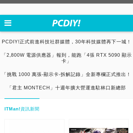
PCDIY!正式前進科技社群媒體，30年科技媒體再下一城！
「2,800W 電源供應器」報到，能跑「4張 RTX 5090 顯示
卡」
「挑戰 1000 萬張-顯示卡-拆解記錄」全新專欄正式推出！
「君主 MONTECH」十週年擴大營運進駐林口新總部
ITMan!資訊新聞